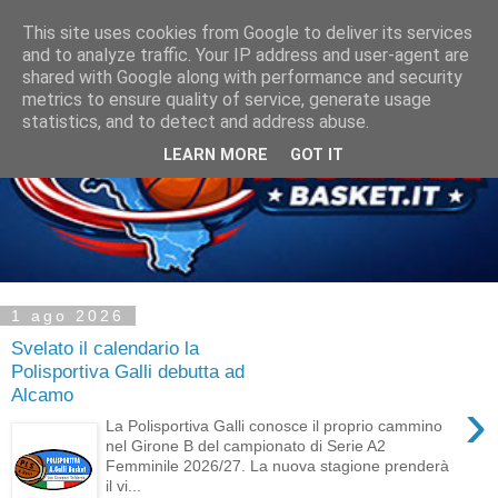
This site uses cookies from Google to deliver its services
and to analyze traffic. Your IP address and user-agent are
shared with Google along with performance and security
metrics to ensure quality of service, generate usage
statistics, and to detect and address abuse.
LEARN MORE
GOT IT
1 ago 2026
Svelato il calendario la
Polisportiva Galli debutta ad
Alcamo
›
La Polisportiva Galli conosce il proprio cammino
nel Girone B del campionato di Serie A2
Femminile 2026/27. La nuova stagione prenderà
il vi...