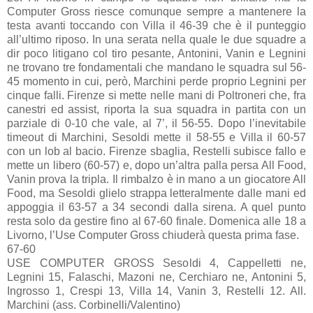
Computer Gross riesce comunque sempre a mantenere la
testa avanti toccando con Villa il 46-39 che è il punteggio
all’ultimo riposo. In una serata nella quale le due squadre a
dir poco litigano col tiro pesante, Antonini, Vanin e Legnini
ne trovano tre fondamentali che mandano le squadra sul 56-
45 momento in cui, però, Marchini perde proprio Legnini per
cinque falli. Firenze si mette nelle mani di Poltroneri che, fra
canestri ed assist, riporta la sua squadra in partita con un
parziale di 0-10 che vale, al 7’, il 56-55. Dopo l’inevitabile
timeout di Marchini, Sesoldi mette il 58-55 e Villa il 60-57
con un lob al bacio. Firenze sbaglia, Restelli subisce fallo e
mette un libero (60-57) e, dopo un’altra palla persa All Food,
Vanin prova la tripla. Il rimbalzo è in mano a un giocatore All
Food, ma Sesoldi glielo strappa letteralmente dalle mani ed
appoggia il 63-57 a 34 secondi dalla sirena. A quel punto
resta solo da gestire fino al 67-60 finale. Domenica alle 18 a
Livorno, l’Use Computer Gross chiuderà questa prima fase.
67-60
USE COMPUTER GROSS Sesoldi 4, Cappelletti ne,
Legnini 15, Falaschi, Mazoni ne, Cerchiaro ne, Antonini 5,
Ingrosso 1, Crespi 13, Villa 14, Vanin 3, Restelli 12. All.
Marchini (ass. Corbinelli/Valentino)