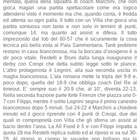
meritata, quella della squadra di coach Marchini, che non
gioca magari una partita spettacolare come era logico
attendersi visto il momento ma che, quando conta, è fredda
ed attenta su ogni palla. Il tutto con un Villa che gioca una
partita sontuosa non tanto e non solo in termini di punti,
comunque 14, ma quanto ad assist e difesa. Il tutto
impreziosito dal lob del 60-57 che è sicuramente la cosa
tecnica più bella vista al Pala Sammontana. Tanti problemi
restano in casa biancorossa, ma la boccata d’ossigeno è a
dir poco vitale. Restelli e Bruni dalla lunga inaugurano il
derby con Crespi che detta subito legge sotto le plance.
L’altro protagonista è Legnini, alla sua seconda uscita in
maglia biancorossa. L’ala romana mette la tripla del 9-8 e,
poco dopo, quella del 18-9 che obbliga coach Del Re al
timeout. E’ sempre suo il 20-9 che, al 10’, diventa 22-13.
Nella seconda frazione parte forte Firenze che piazza uno 0-
7 con Filippi, mentre il solito Legnini segna il primo canestro
biancorosso dopo 5 minuti. Sul 24-22 è Marchini a chiedere
minuto ed il gioco riprende con 4 punti di Crespi, due dei
quali in comproprietà con Villa che gli sforna un assist al
bacio dentro l’area. La All Food è lì e con Filippi impatta a
quota 28 ma Restelli replica subito ed al riposo si va sul 30-
28. Al ritorno in campo le squadre non brillano ma la