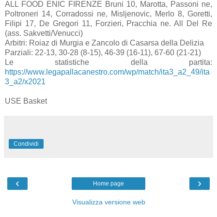
ALL FOOD ENIC FIRENZE Bruni 10, Marotta, Passoni ne,
Poltroneri 14, Corradossi ne, Misljenovic, Merlo 8, Goretti,
Filipi 17, De Gregori 11, Forzieri, Pracchia ne. All Del Re
(ass. Sakvetti/Venucci)
Arbitri: Roiaz di Murgia e Zancolo di Casarsa della Delizia
Parziali: 22-13, 30-28 (8-15), 46-39 (16-11), 67-60 (21-21)
Le statistiche della partita:
https://www.legapallacanestro.com/wp/match/ita3_a2_49/ita
3_a2/x2021
USE Basket
Condividi
‹
›
Home page
Visualizza versione web