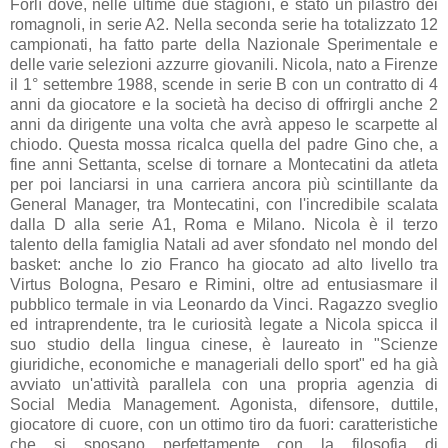
Forlì dove, nelle ultime due stagioni, è stato un pilastro dei
romagnoli, in serie A2. Nella seconda serie ha totalizzato 12
campionati, ha fatto parte della Nazionale Sperimentale e
delle varie selezioni azzurre giovanili. Nicola, nato a Firenze
il 1° settembre 1988, scende in serie B con un contratto di 4
anni da giocatore e la società ha deciso di offrirgli anche 2
anni da dirigente una volta che avrà appeso le scarpette al
chiodo. Questa mossa ricalca quella del padre Gino che, a
fine anni Settanta, scelse di tornare a Montecatini da atleta
per poi lanciarsi in una carriera ancora più scintillante da
General Manager, tra Montecatini, con l'incredibile scalata
dalla D alla serie A1, Roma e Milano. Nicola è il terzo
talento della famiglia Natali ad aver sfondato nel mondo del
basket: anche lo zio Franco ha giocato ad alto livello tra
Virtus Bologna, Pesaro e Rimini, oltre ad entusiasmare il
pubblico termale in via Leonardo da Vinci. Ragazzo sveglio
ed intraprendente, tra le curiosità legate a Nicola spicca il
suo studio della lingua cinese, è laureato in "Scienze
giuridiche, economiche e manageriali dello sport" ed ha già
avviato un'attività parallela con una propria agenzia di
Social Media Management. Agonista, difensore, duttile,
giocatore di cuore, con un ottimo tiro da fuori: caratteristiche
che si sposano perfettamente con la filosofia di