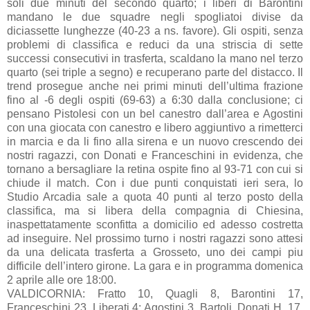
soli due minuti del secondo quarto; i liberi di Barontini
mandano le due squadre negli spogliatoi divise da
diciassette lunghezze (40-23 a ns. favore). Gli ospiti, senza
problemi di classifica e reduci da una striscia di sette
successi consecutivi in trasferta, scaldano la mano nel terzo
quarto (sei triple a segno) e recuperano parte del distacco. Il
trend prosegue anche nei primi minuti dell’ultima frazione
fino al -6 degli ospiti (69-63) a 6:30 dalla conclusione; ci
pensano Pistolesi con un bel canestro dall’area e Agostini
con una giocata con canestro e libero aggiuntivo a rimetterci
in marcia e da li fino alla sirena e un nuovo crescendo dei
nostri ragazzi, con Donati e Franceschini in evidenza, che
tornano a bersagliare la retina ospite fino al 93-71 con cui si
chiude il match. Con i due punti conquistati ieri sera, lo
Studio Arcadia sale a quota 40 punti al terzo posto della
classifica, ma si libera della compagnia di Chiesina,
inaspettatamente sconfitta a domicilio ed adesso costretta
ad inseguire. Nel prossimo turno i nostri ragazzi sono attesi
da una delicata trasferta a Grosseto, uno dei campi piu
difficile dell’intero girone. La gara e in programma domenica
2 aprile alle ore 18:00.
VALDICORNIA: Fratto 10, Quagli 8, Barontini 17,
Franceschini 23, Liberati 4; Agostini 3, Bartoli, Donati H. 17,