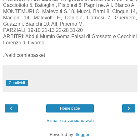
Cacciottolo 5, Battaglini, Pistolesi 6, Pagni ne. All. Blanco A.
MONTEMURLO: Malevolti S.18, Mucci, Barni 8, Cinque 14,
Macigni 14; Malevolti F., Daniele, Carnesi 7, Guerriero,
Guazzini, Bianchi 10. All. Piperno M.
PARZIALI: 19-10 21-13 22-28 31-20
ARBITRI: Abdul Mumin Goma Faisal di Grosseto e Cecchini
Lorenzo di Livorno
#valdicorniabasket
Condividi
‹
›
Home page
Visualizza versione web
Powered by
Blogger
.