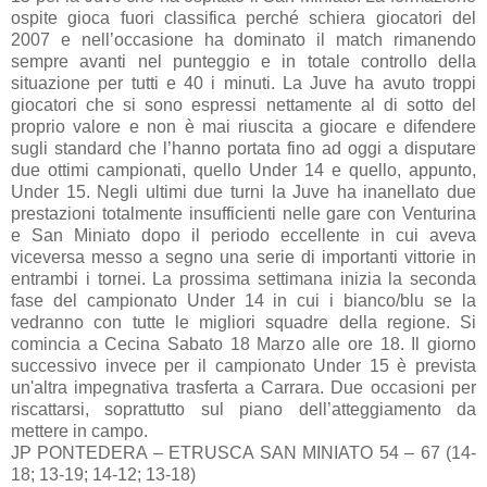
ospite gioca fuori classifica perché schiera giocatori del
2007 e nell’occasione ha dominato il match rimanendo
sempre avanti nel punteggio e in totale controllo della
situazione per tutti e 40 i minuti. La Juve ha avuto troppi
giocatori che si sono espressi nettamente al di sotto del
proprio valore e non è mai riuscita a giocare e difendere
sugli standard che l’hanno portata fino ad oggi a disputare
due ottimi campionati, quello Under 14 e quello, appunto,
Under 15. Negli ultimi due turni la Juve ha inanellato due
prestazioni totalmente insufficienti nelle gare con Venturina
e San Miniato dopo il periodo eccellente in cui aveva
viceversa messo a segno una serie di importanti vittorie in
entrambi i tornei. La prossima settimana inizia la seconda
fase del campionato Under 14 in cui i bianco/blu se la
vedranno con tutte le migliori squadre della regione. Si
comincia a Cecina Sabato 18 Marzo alle ore 18. Il giorno
successivo invece per il campionato Under 15 è prevista
un'altra impegnativa trasferta a Carrara. Due occasioni per
riscattarsi, soprattutto sul piano dell’atteggiamento da
mettere in campo.
JP PONTEDERA – ETRUSCA SAN MINIATO 54 – 67 (14-
18; 13-19; 14-12; 13-18)