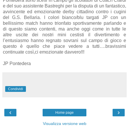
Pontedera sono scesi in campo gli scoiattoli di Coach Ciardi
e del suo assistente Bastreghi per la disputa di un fantastico,
avvincente ed emozionante derby cittadino contro i cugini
del G.S. Bellaria. I colori bianco/blu targati JP con un
bellissimo match hanno trionfato sportivamente parlando e
di questo siamo contenti, ma anche oggi come in tutte le
altre uscite dei nostri mini cestisti il divertimento e
l’entusiasmo hanno regnato sovrani sul campo di gioco e
questo è quello che piace vedere a tutti….bravissimi
continuate così,ci emozionate davvero!!!
JP Pontedera
Condividi
‹
›
Home page
Visualizza versione web