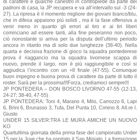
di carattere e qualche canestro in contropiede da parte dei
padroni di casa, la JP recupera e va all’intervallo sul -3 (24-
27). La ripresa è il momento migliore dei giovani bianco/blu,
che in difesa appaiono più solidi , ma è la fase offensiva a
venir meno in quanto gli errori al tiro e ai tiri liberi
cominciano ad essere tanti, alla fine peseranno non poco,
ciò nonostante si arriva per la disputa dell’ultimo periodo
ancora in ritardo ma di solo due lunghezze (38-40). Nella
quarta e decisiva frazione di gioco la squadra pontederese
prova il riaggancio ma la squadra livornese scappa di
nuovo, prende il largo, non è più raggiungibile e così si
aggiudica l’incontro con un +8 finale (47-55). Comunque
buon impegno e buona prova di carattere da parte di tutto il
roster. Sarà per la prossima!!!Forza, crediamoci sempre!!!
JP PONTEDERA – DON BOSCO LIVORNO 47-55 (12-13,
24-27; 38-40, 47-55)
JP PONTEDERA: Toni 4, Marano 4, Milo, Carrozzo 6, Lapi
6, Brini 6, Brunasso 3, Tufa, Del Punta 10, Cimino 8. All.re I.
Giusto
UNDER 15 SILVER:TRA LE MURA AMICHE UN NUOVO
KO
Quartultima giornata della prima fase del campionato Under
15 per la Juve che ha ospitato il San Miniato. La formazione