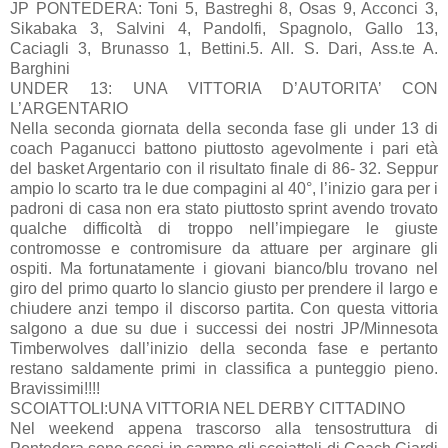
JP PONTEDERA: Toni 5, Bastreghi 8, Osas 9, Acconci 3,
Sikabaka 3, Salvini 4, Pandolfi, Spagnolo, Gallo 13,
Caciagli 3, Brunasso 1, Bettini.5. All. S. Dari, Ass.te A.
Barghini
UNDER 13: UNA VITTORIA D’AUTORITA’ CON
L’ARGENTARIO
Nella seconda giornata della seconda fase gli under 13 di
coach Paganucci battono piuttosto agevolmente i pari età
del basket Argentario con il risultato finale di 86- 32. Seppur
ampio lo scarto tra le due compagini al 40°, l’inizio gara per i
padroni di casa non era stato piuttosto sprint avendo trovato
qualche difficoltà di troppo nell’impiegare le giuste
contromosse e contromisure da attuare per arginare gli
ospiti. Ma fortunatamente i giovani bianco/blu trovano nel
giro del primo quarto lo slancio giusto per prendere il largo e
chiudere anzi tempo il discorso partita. Con questa vittoria
salgono a due su due i successi dei nostri JP/Minnesota
Timberwolves dall’inizio della seconda fase e pertanto
restano saldamente primi in classifica a punteggio pieno.
Bravissimi!!!!
SCOIATTOLI:UNA VITTORIA NEL DERBY CITTADINO
Nel weekend appena trascorso alla tensostruttura di