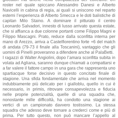
roster nel quale spiccano Alessandro Danesi e Alberto
Navicelli in cabina di regia, ai quali si uniscono nel reparto
esterni l’esperienza di Alberto Smecca e le doti balistiche di
capitan Milo Staino. A dominare il pitturato il centro
Leonardo Salvadori, innesto di lusso arrivato questa estate,
che si affianca a due colonne portanti come Filippo Magni e
Filippo Mascagni. Prato, reduce dalla sconfitta interna per
mano di Arezzo, arriva a Castelfiorentino forte +6 del match
di andata (79-73 il finale alla Toscanini), vantaggio che gli
uomini di Pinelli proveranno a difendere anche al PalaBetti.
I ragazzi di Walter Angiolini, dopo l’amara sconfitta subita in
volata ad Agliana, saranno dunque chiamati a compattarsi e
a far valere il fattore campo in una gara che rappresenta uno
spartiacque forse decisivo in questo concitato finale di
stagione. Una sfida fondamentale che arriva nel momento
indubbiamente più delicato per i gialloblu, quello in cui è
necessario, in primis, ritrovare consapevolezza e fiducia
nelle proprie potenzialità, quelle di una squadra che,
nonostante mille difficoltà, ha condotto una stagione ai
vertici di un campionato davvero tostissimo. La stessa
squadra che adesso deve tornare a crederci come e più di
prima. Per tutto questo, non può mancare l’appello al