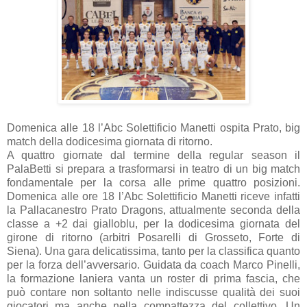
Domenica alle 18 l’Abc Solettificio Manetti ospita Prato, big
match della dodicesima giornata di ritorno.
A quattro giornate dal termine della regular season il
PalaBetti si prepara a trasformarsi in teatro di un big match
fondamentale per la corsa alle prime quattro posizioni.
Domenica alle ore 18 l’Abc Solettificio Manetti riceve infatti
la Pallacanestro Prato Dragons, attualmente seconda della
classe a +2 dai gialloblu, per la dodicesima giornata del
girone di ritorno (arbitri Posarelli di Grosseto, Forte di
Siena). Una gara delicatissima, tanto per la classifica quanto
per la forza dell’avversario. Guidata da coach Marco Pinelli,
la formazione laniera vanta un roster di prima fascia, che
può contare non soltanto nelle indiscusse qualità dei suoi
giocatori ma anche nella compattezza del collettivo. Un