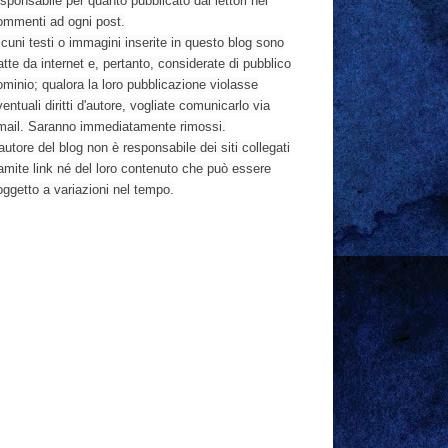
sponsabile per quanto pubblicato dai lettori nei
ommenti ad ogni post.
cuni testi o immagini inserite in questo blog sono
atte da internet e, pertanto, considerate di pubblico
ominio; qualora la loro pubblicazione violasse
entuali diritti d'autore, vogliate comunicarlo via
mail. Saranno immediatamente rimossi.
autore del blog non è responsabile dei siti collegati
ramite link né del loro contenuto che può essere
oggetto a variazioni nel tempo.