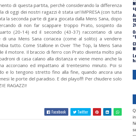
M
ento di questa partita, perchè considerando la differenza
s
uella di oggi dei nostri ragazzi è stata un’IMPRESA (con tutta
A
ta la seconda parte di gara giocata dalla Mens Sana, dopo
1
2
ercando di non far scappare troppo Prato, sospinto da
O
 quarto (20-14) ed il secondo (43-37) raccontano di una
“
e di una Mens Sana coriacea (come al solito) a vendere
C
ambia tutto. Come Stallone in Over The Top, la Mens Sana
M
de il motore. Il braccio di ferro con Prato diventa molto più
L
 padroni di casa calano alla distanza e viene meno anche la
h
rima accorciano ed impattano al trentesimo minuto. Poi si
do e lo tengono stretto fino alla fine, quando ancora una
senesi le porte del paradiso. E dei playoff! Per chiudere solo
RAZIE RAGAZZI!
Q
Facebook
Twitter
i
No
se