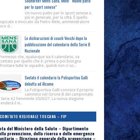
Soundreef Mens Sana, Mele: “Nuovo patto
per lo sport senese”
Un nuovo patto per lo sport senese e,
più in generale, per la città. È quello
uspicato e invocato da Pietro Mele, amministratore
ico d...
Le dichiarazioni di coach Vecchi dopo la
pubblicazione del calendario della Serie B
Nazionale
Premesso che, qualunque sia il calendario, va
ccettato per quello che è: prima o poi bisogna
frontare tutte le squadre, quindi non ci so...
Svelato il calendario la Polisportiva Galli
debutta ad Alcamo
La Polisportiva Galli conosce il proprio
cammino nel Girone B del campionato
i Serie A2 Femminile 2026/27. La nuova stagione
enderà il vi...
COMITATO REGIONALE TOSCANA – FIP
ota del Ministero della Salute – Dipartimento
ella prevenzione, della ricerca e delle emergenze
anitarie – Direzione generale della prevenzione –