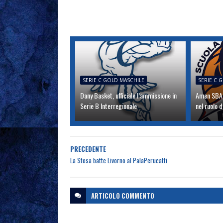
SERIE C GOLD MASCHILE
SERIE C 
Dany Basket, ufficiale l’ammissione in
Amen SBA,
Serie B Interregionale
nel ruolo d
PRECEDENTE
La Stosa batte Livorno al PalaPerucatti
ARTICOLO
COMMENTO