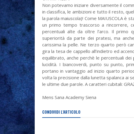
Non potevamo iniziare diversamente il comm
in classifica, le ambizioni e tutto il resto, q
la parola maiuscola)! Come MAIUSCOLA è sta
un primo tempo trascorso a rincorrere, c
percentuali alte da oltre l’arco. Il primo
superiorità da parte dei pratesi, ma anch
carissima la pelle. Ne terzo quarto però c
gira la tesa de cappello all’indietro ed accen
equilibrato, anche perchè le percentuali dei
lucidità. I biancoverdi, punto su punto, p
portano in vantaggio ad inizio quarto perio
volta la precisione dalla lunetta spalanca ai 
le ultime due parole. A caratteri cubitali: G
Mens Sana Academy Siena
CONDIVIDI L'ARTICOLO