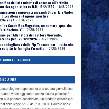
odifica dell’età minima di accesso all’attività
portiva agonistica ex D.M. 18/2/1982.
- 8/5/2026
mmissioni campionati giovanili Under 17 e Under
5 d’Eccellenza stagione sportiva
026/2027.
- 8/4/2026
nline Coach Box Magazine, un numero speciale:
Fare Nazionale”.
- 7/29/2026
linic per Allenatori del Settore Giovanile,
atelica (Mc) 26/09/2026.
- 7/29/2026
e condoglianze della Fip Toscana per il lutto che
a colpito la famiglia Varvarito.
- 7/28/2026
SEGUICI SU FACEBOOK
DISCLAIMER
uesto blog non rappresenta una testata giornalistica
n quanto viene aggiornato senza alcuna periodicità .
n può pertanto considerarsi un prodotto editoriale ai
nsi della legge n° 62 del 7.03.2001. L'autore non è