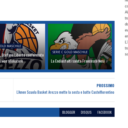
re
c
Al
tr
d
ev
e
L'
GOLD MASCHILE
t
SERIE C GOLD MASCHILE
 Stefano Liberto confermato
s
i vice allenatore
La Endiasfalti saluta Francesco Nesi
PROSSIMO
L'Amen Scuola Basket Arezzo mette la sesta e batte Castelfiorentino
BLOGGER
DISQUS
FACEBOOK