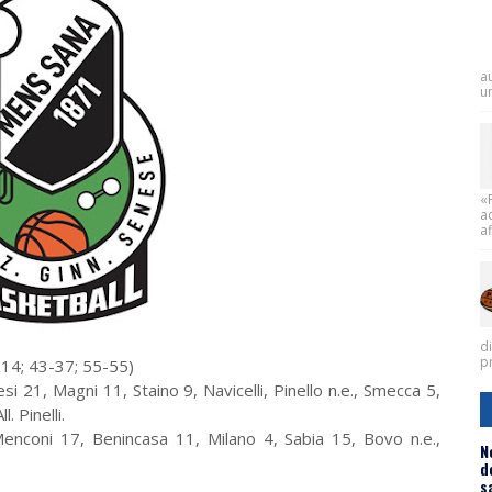
a
un
«
a
af
d
pr
4; 43-37; 55-55)
 21, Magni 11, Staino 9, Navicelli, Pinello n.e., Smecca 5,
. Pinelli.
enconi 17, Benincasa 11, Milano 4, Sabia 15, Bovo n.e.,
N
d
s