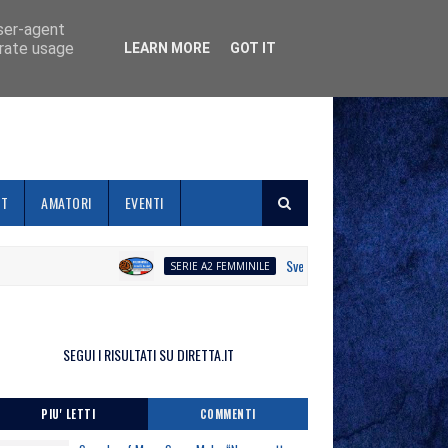
user-agent
erate usage
LEARN MORE
GOT IT
ET
AMATORI
EVENTI
Svelato il calendario la Polisportiva 
SERIE A2 FEMMINILE
SEGUI I RISULTATI SU DIRETTA.IT
PIU' LETTI
COMMENTI