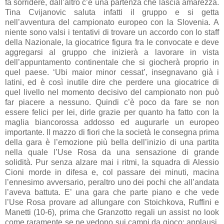
fa sorridere, dall’altro c’è una partenza che lascia amarezza.
Tina Cvijanovic saluta infatti il gruppo e si getta
nell’avventura del campionato europeo con la Slovenia. A
niente sono valsi i tentativi di trovare un accordo con lo staff
della Nazionale, la giocatrice figura fra le convocate e deve
aggregarsi al gruppo che inizierà a lavorare in vista
dell’appuntamento continentale che si giocherà proprio in
quel paese. ‘Ubi maior minor cessat’, insegnavano già i
latini, ed è così inutile dire che perdere una giocatrice di
quel livello nel momento decisivo del campionato non può
far piacere a nessuno. Quindi c’è poco da fare se non
essere felici per lei, dirle grazie per quanto ha fatto con la
maglia biancorossa addosso ed augurarle un europeo
importante. Il mazzo di fiori che la società le consegna prima
della gara è l’emozione più bella dell’inizio di una partita
nella quale l’Use Rosa da una sensazione di grande
solidità. Pur senza alzare mai i ritmi, la squadra di Alessio
Cioni morde in difesa e, col passare dei minuti, macina
l’ennesimo avversario, peraltro uno dei pochi che all’andata
l’aveva battuta. E’ una gara che parte piano e che vede
l’Use Rosa provare ad allungare con Stoichkova, Ruffini e
Manetti (10-6), prima che Granzotto regali un assist no look
come raramente se ne vedono sui campi da gioco: applausi.