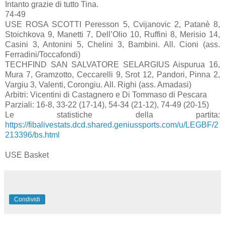
Intanto grazie di tutto Tina.
74-49
USE ROSA SCOTTI Peresson 5, Cvijanovic 2, Patanè 8,
Stoichkova 9, Manetti 7, Dell’Olio 10, Ruffini 8, Merisio 14,
Casini 3, Antonini 5, Chelini 3, Bambini. All. Cioni (ass.
Ferradini/Toccafondi)
TECHFIND SAN SALVATORE SELARGIUS Aispurua 16,
Mura 7, Gramzotto, Ceccarelli 9, Srot 12, Pandori, Pinna 2,
Vargiu 3, Valenti, Corongiu. All. Righi (ass. Amadasi)
Arbitri: Vicentini di Castagnero e Di Tommaso di Pescara
Parziali: 16-8, 33-22 (17-14), 54-34 (21-12), 74-49 (20-15)
Le statistiche della partita:
https://fibalivestats.dcd.shared.geniussports.com/u/LEGBF/2
213396/bs.html
USE Basket
Condividi