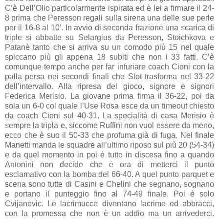
C’è Dell’Olio particolarmente ispirata ed è lei a firmare il 24-
8 prima che Peresson regali sulla sirena una delle sue perle
per il 16-8 al 10’. In avvio di seconda frazione una scarica di
triple si abbatte su Selargius da Peresson, Stoichkova e
Patanè tanto che si arriva su un comodo più 15 nel quale
spiccano più gli appena 18 subiti che non i 33 fatti. C’è
comunque tempo anche per far infuriare coach Cioni con la
palla persa nei secondi finali che Slot trasforma nel 33-22
dell’intervallo. Alla ripresa del gioco, signore e signori
Federica Merisio. La giovane prima firma il 36-22, poi da
sola un 6-0 col quale l’Use Rosa esce da un timeout chiesto
da coach Cioni sul 40-31. La specialità di casa Merisio è
sempre la tripla e, siccome Ruffini non vuol essere da meno,
ecco che è suo il 50-33 che profuma già di fuga. Nel finale
Manetti manda le squadre all’ultimo riposo sul più 20 (54-34)
e da quel momento in poi è tutto in discesa fino a quando
Antonini non decide che è ora di metterci il punto
esclamativo con la bomba del 66-40. A quel punto parquet e
scena sono tutte di Casini e Chelini che segnano, sognano
e portano il punteggio fino al 74-49 finale. Poi è solo
Cvijanovic. Le lacrimucce diventano lacrime ed abbracci,
con la promessa che non è un addio ma un arrivederci.