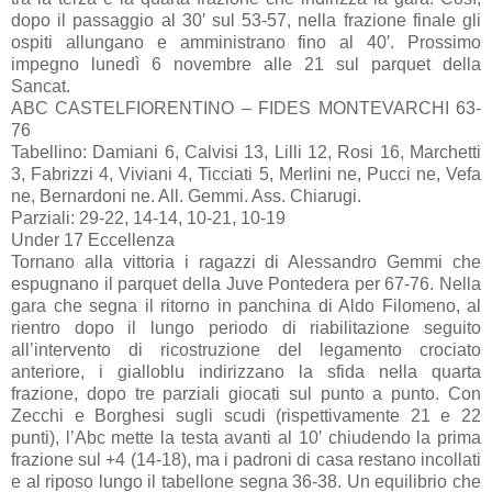
dopo il passaggio al 30′ sul 53-57, nella frazione finale gli
ospiti allungano e amministrano fino al 40′. Prossimo
impegno lunedì 6 novembre alle 21 sul parquet della
Sancat.
ABC CASTELFIORENTINO – FIDES MONTEVARCHI 63-
76
Tabellino: Damiani 6, Calvisi 13, Lilli 12, Rosi 16, Marchetti
3, Fabrizzi 4, Viviani 4, Ticciati 5, Merlini ne, Pucci ne, Vefa
ne, Bernardoni ne. All. Gemmi. Ass. Chiarugi.
Parziali: 29-22, 14-14, 10-21, 10-19
Under 17 Eccellenza
Tornano alla vittoria i ragazzi di Alessandro Gemmi che
espugnano il parquet della Juve Pontedera per 67-76. Nella
gara che segna il ritorno in panchina di Aldo Filomeno, al
rientro dopo il lungo periodo di riabilitazione seguito
all’intervento di ricostruzione del legamento crociato
anteriore, i gialloblu indirizzano la sfida nella quarta
frazione, dopo tre parziali giocati sul punto a punto. Con
Zecchi e Borghesi sugli scudi (rispettivamente 21 e 22
punti), l’Abc mette la testa avanti al 10′ chiudendo la prima
frazione sul +4 (14-18), ma i padroni di casa restano incollati
e al riposo lungo il tabellone segna 36-38. Un equilibrio che