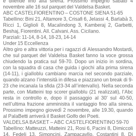
e difende fino alla sirena. Prossimo impegno sabato 4
novembre alle 16 sul parquet del Valdelsa Basket.
ABC CASTELFIORENTINO – COSTONE SIENA 51-65
Tabellino: Bini 21, Altamore 3, Crisafi 6, Jelassi 4, Barlabà 3,
Ricci 1, Giglioli 8, Macalindong 3, Kamberaj 2, Garbetti,
Beshaj, Fiorentini. All. Calvani. Ass. Cicilano.
Parziali: 11-14, 8-14, 18-23, 14-14
Under 15 Eccellenza
Altro giro e altra vittoria per i ragazzi di Alessandro Mostardi,
che sul parquet del Valdelsa Basket fanno la voce grossa
chiudendo la pratica sul 59-70. Dopo un inizio in sordina,
con la squadra di casa che guida i giochi alla prima sirena
(14-11), i gialloblu cambiano marcia nel secondo parziale,
quando alzano l’intensità in difesa e piazzano un break di 9-
23 che incanala la sfida (23-34 all’intervallo). Nella seconda
parte, con Matteini top scorer gialloblu (21 realizzati), l’Abc
resta in controllo e, dopo il passaggio al 30′ sul 40-50,
nell’ultima frazione amministra il vantaggio fino alla sirena.
Prossimo impegno giovedì 2 novembre, alle 19.30, quando
al PalaBetti arriverà il Basket Golfo dei Poeti.
VALDELSA BASKET – ABC CASTELFIORENTINO 59-70
Tabellino: Matteuzzi, Matteini 21, Rosi 6, Pacini 8, Dimiccoli
14, Fedeli 13, Simoncini, Zampacavllo, Costantini 8, Di