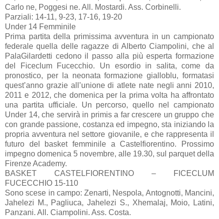
Carlo ne, Poggesi ne. All. Mostardi. Ass. Corbinelli.
Parziali: 14-11, 9-23, 17-16, 19-20
Under 14 Femminile
Prima partita della primissima avventura in un campionato
federale quella delle ragazze di Alberto Ciampolini, che al
PalaGilardetti cedono il passo alla più esperta formazione
del Ficeclum Fucecchio. Un esordio in salita, come da
pronostico, per la neonata formazione gialloblu, formatasi
quest’anno grazie all’unione di atlete nate negli anni 2010,
2011 e 2012, che domenica per la prima volta ha affrontato
una partita ufficiale. Un percorso, quello nel campionato
Under 14, che servirà in primis a far crescere un gruppo che
con grande passione, costanza ed impegno, sta iniziando la
propria avventura nel settore giovanile, e che rappresenta il
futuro del basket femminile a Castelfiorentino. Prossimo
impegno domenica 5 novembre, alle 19.30, sul parquet della
Firenze Academy.
BASKET CASTELFIORENTINO – FICECLUM
FUCECCHIO 15-110
Sono scese in campo: Zenarti, Nespola, Antognotti, Mancini,
Jahelezi M., Pagliuca, Jahelezi S., Xhemalaj, Moio, Latini,
Panzani. All. Ciampolini. Ass. Costa.