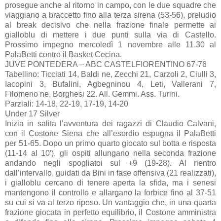
prosegue anche al ritorno in campo, con le due squadre che
viaggiano a braccetto fino alla terza sirena (53-56), preludio
al break decisivo che nella frazione finale permette ai
gialloblu di mettere i due punti sulla via di Castello.
Prossimo impegno mercoledì 1 novembre alle 11.30 al
PalaBetti contro il Basket Cecina.
JUVE PONTEDERA – ABC CASTELFIORENTINO 67-76
Tabellino: Ticciati 14, Baldi ne, Zecchi 21, Carzoli 2, Ciulli 3,
Iacopini 3, Bufalini, Agbegninou 4, Leti, Vallerani 7,
Filomeno ne, Borghesi 22. All. Gemmi. Ass. Turini.
Parziali: 14-18, 22-19, 17-19, 14-20
Under 17 Silver
Inizia in salita l’avventura dei ragazzi di Claudio Calvani,
con il Costone Siena che all’esordio espugna il PalaBetti
per 51-65. Dopo un primo quarto giocato sul botta e risposta
(11-14 al 10′), gli ospiti allungano nella seconda frazione
andando negli spogliatoi sul +9 (19-28). Al rientro
dall’intervallo, guidati da Bini in fase offensiva (21 realizzati),
i gialloblu cercano di tenere aperta la sfida, ma i senesi
mantengono il controllo e allargano la forbice fino al 37-51
su cui si va al terzo riposo. Un vantaggio che, in una quarta
frazione giocata in perfetto equilibrio, il Costone amministra