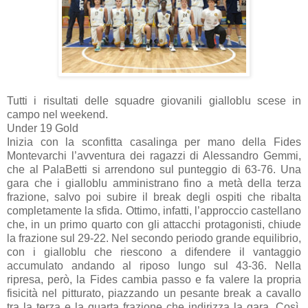
Tutti i risultati delle squadre giovanili gialloblu scese in
campo nel weekend.
Under 19 Gold
Inizia con la sconfitta casalinga per mano della Fides
Montevarchi l’avventura dei ragazzi di Alessandro Gemmi,
che al PalaBetti si arrendono sul punteggio di 63-76. Una
gara che i gialloblu amministrano fino a metà della terza
frazione, salvo poi subire il break degli ospiti che ribalta
completamente la sfida. Ottimo, infatti, l’approccio castellano
che, in un primo quarto con gli attacchi protagonisti, chiude
la frazione sul 29-22. Nel secondo periodo grande equilibrio,
con i gialloblu che riescono a difendere il vantaggio
accumulato andando al riposo lungo sul 43-36. Nella
ripresa, però, la Fides cambia passo e fa valere la propria
fisicità nel pitturato, piazzando un pesante break a cavallo
tra la terza e la quarta frazione che indirizza la gara. Così,