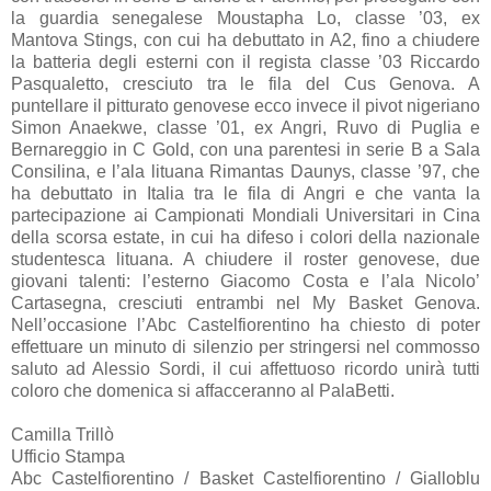
la guardia senegalese Moustapha Lo, classe ’03, ex
Mantova Stings, con cui ha debuttato in A2, fino a chiudere
la batteria degli esterni con il regista classe ’03 Riccardo
Pasqualetto, cresciuto tra le fila del Cus Genova. A
puntellare il pitturato genovese ecco invece il pivot nigeriano
Simon Anaekwe, classe ’01, ex Angri, Ruvo di Puglia e
Bernareggio in C Gold, con una parentesi in serie B a Sala
Consilina, e l’ala lituana Rimantas Daunys, classe ’97, che
ha debuttato in Italia tra le fila di Angri e che vanta la
partecipazione ai Campionati Mondiali Universitari in Cina
della scorsa estate, in cui ha difeso i colori della nazionale
studentesca lituana. A chiudere il roster genovese, due
giovani talenti: l’esterno Giacomo Costa e l’ala Nicolo’
Cartasegna, cresciuti entrambi nel My Basket Genova.
Nell’occasione l’Abc Castelfiorentino ha chiesto di poter
effettuare un minuto di silenzio per stringersi nel commosso
saluto ad Alessio Sordi, il cui affettuoso ricordo unirà tutti
coloro che domenica si affacceranno al PalaBetti.
Camilla Trillò
Ufficio Stampa
Abc Castelfiorentino / Basket Castelfiorentino / Gialloblu