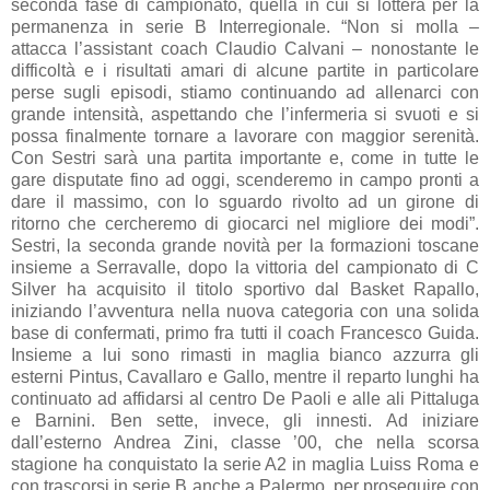
seconda fase di campionato, quella in cui si lotterà per la
permanenza in serie B Interregionale. “Non si molla –
attacca l’assistant coach Claudio Calvani – nonostante le
difficoltà e i risultati amari di alcune partite in particolare
perse sugli episodi, stiamo continuando ad allenarci con
grande intensità, aspettando che l’infermeria si svuoti e si
possa finalmente tornare a lavorare con maggior serenità.
Con Sestri sarà una partita importante e, come in tutte le
gare disputate fino ad oggi, scenderemo in campo pronti a
dare il massimo, con lo sguardo rivolto ad un girone di
ritorno che cercheremo di giocarci nel migliore dei modi”.
Sestri, la seconda grande novità per la formazioni toscane
insieme a Serravalle, dopo la vittoria del campionato di C
Silver ha acquisito il titolo sportivo dal Basket Rapallo,
iniziando l’avventura nella nuova categoria con una solida
base di confermati, primo fra tutti il coach Francesco Guida.
Insieme a lui sono rimasti in maglia bianco azzurra gli
esterni Pintus, Cavallaro e Gallo, mentre il reparto lunghi ha
continuato ad affidarsi al centro De Paoli e alle ali Pittaluga
e Barnini. Ben sette, invece, gli innesti. Ad iniziare
dall’esterno Andrea Zini, classe ’00, che nella scorsa
stagione ha conquistato la serie A2 in maglia Luiss Roma e
con trascorsi in serie B anche a Palermo, per proseguire con