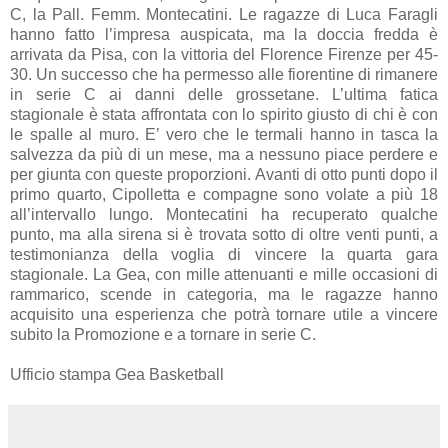
C, la Pall. Femm. Montecatini. Le ragazze di Luca Faragli
hanno fatto l’impresa auspicata, ma la doccia fredda è
arrivata da Pisa, con la vittoria del Florence Firenze per 45-
30. Un successo che ha permesso alle fiorentine di rimanere
in serie C ai danni delle grossetane. L’ultima fatica
stagionale è stata affrontata con lo spirito giusto di chi è con
le spalle al muro. E’ vero che le termali hanno in tasca la
salvezza da più di un mese, ma a nessuno piace perdere e
per giunta con queste proporzioni. Avanti di otto punti dopo il
primo quarto, Cipolletta e compagne sono volate a più 18
all’intervallo lungo. Montecatini ha recuperato qualche
punto, ma alla sirena si è trovata sotto di oltre venti punti, a
testimonianza della voglia di vincere la quarta gara
stagionale. La Gea, con mille attenuanti e mille occasioni di
rammarico, scende in categoria, ma le ragazze hanno
acquisito una esperienza che potrà tornare utile a vincere
subito la Promozione e a tornare in serie C.
Ufficio stampa Gea Basketball