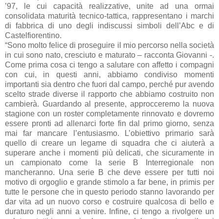
’97, le cui capacità realizzative, unite ad una ormai
consolidata maturità tecnico-tattica, rappresentano i marchi
di fabbrica di uno degli indiscussi simboli dell’Abc e di
Castelfiorentino.
“Sono molto felice di proseguire il mio percorso nella società
in cui sono nato, cresciuto e maturato – racconta Giovanni -.
Come prima cosa ci tengo a salutare con affetto i compagni
con cui, in questi anni, abbiamo condiviso momenti
importanti sia dentro che fuori dal campo, perché pur avendo
scelto strade diverse il rapporto che abbiamo costruito non
cambierà. Guardando al presente, approcceremo la nuova
stagione con un roster completamente rinnovato e dovremo
essere pronti ad allenarci forte fin dal primo giorno, senza
mai far mancare l’entusiasmo. L’obiettivo primario sarà
quello di creare un legame di squadra che ci aiuterà a
superare anche i momenti più delicati, che sicuramente in
un campionato come la serie B Interregionale non
mancheranno. Una serie B che deve essere per tutti noi
motivo di orgoglio e grande stimolo a far bene, in primis per
tutte le persone che in questo periodo stanno lavorando per
dar vita ad un nuovo corso e costruire qualcosa di bello e
duraturo negli anni a venire. Infine, ci tengo a rivolgere un