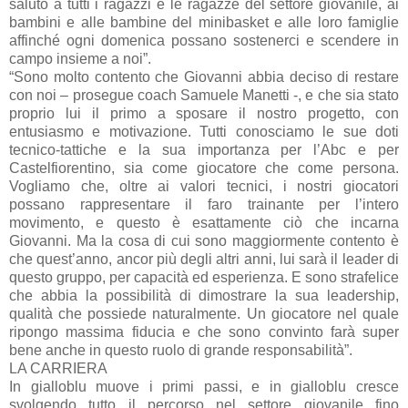
saluto a tutti i ragazzi e le ragazze del settore giovanile, ai
bambini e alle bambine del minibasket e alle loro famiglie
affinché ogni domenica possano sostenerci e scendere in
campo insieme a noi”.
“Sono molto contento che Giovanni abbia deciso di restare
con noi – prosegue coach Samuele Manetti -, e che sia stato
proprio lui il primo a sposare il nostro progetto, con
entusiasmo e motivazione. Tutti conosciamo le sue doti
tecnico-tattiche e la sua importanza per l’Abc e per
Castelfiorentino, sia come giocatore che come persona.
Vogliamo che, oltre ai valori tecnici, i nostri giocatori
possano rappresentare il faro trainante per l’intero
movimento, e questo è esattamente ciò che incarna
Giovanni. Ma la cosa di cui sono maggiormente contento è
che quest’anno, ancor più degli altri anni, lui sarà il leader di
questo gruppo, per capacità ed esperienza. E sono strafelice
che abbia la possibilità di dimostrare la sua leadership,
qualità che possiede naturalmente. Un giocatore nel quale
ripongo massima fiducia e che sono convinto farà super
bene anche in questo ruolo di grande responsabilità”.
LA CARRIERA
In gialloblu muove i primi passi, e in gialloblu cresce
svolgendo tutto il percorso nel settore giovanile fino