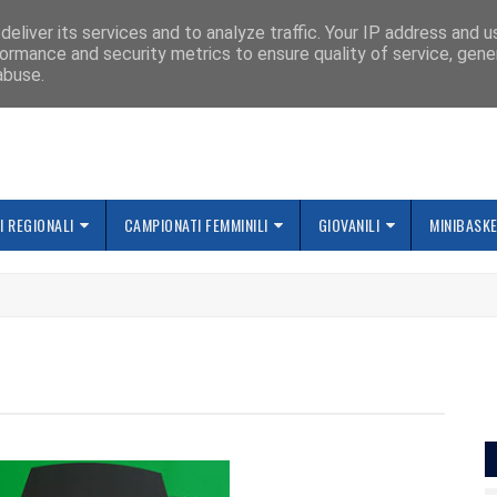
IAMO
eliver its services and to analyze traffic. Your IP address and 
ormance and security metrics to ensure quality of service, gen
abuse.
 REGIONALI
CAMPIONATI FEMMINILI
GIOVANILI
MINIBASK