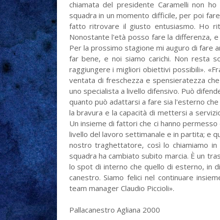
chiamata del presidente Caramelli non ho 
squadra in un momento difficile, per poi far
fatto ritrovare il giusto entusiasmo. Ho r
Nonostante l'età posso fare la differenza, e 
Per la prossimo stagione mi auguro di fare a
far bene, e noi siamo carichi. Non resta s
raggiungere i migliori obiettivi possibili».
ventata di freschezza e spensieratezza che 
uno specialista a livello difensivo. Può difen
quanto può adattarsi a fare sia l'esterno ch
la bravura e la capacità di mettersi a serviz
Un insieme di fattori che ci hanno permesso di
livello del lavoro settimanale e in partita; e 
nostro traghettatore, così lo chiamiamo in
squadra ha cambiato subito marcia. È un trasc
lo spot di interno che quello di esterno, in 
canestro. Siamo felici nel continuare insiem
team manager Claudio Piccioli».
Pallacanestro Agliana 2000