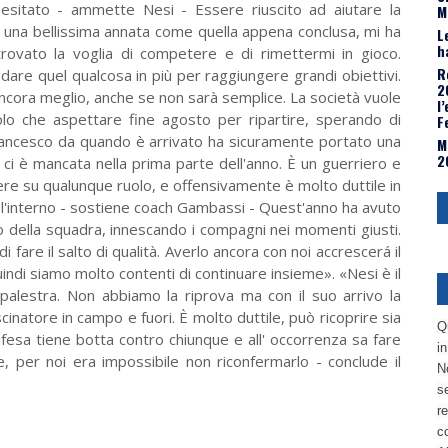
esitato - ammette Nesi - Essere riuscito ad aiutare la
M
e una bellissima annata come quella appena conclusa, mi ha
L
h
itrovato la voglia di competere e di rimettermi in gioco.
R
dare quel qualcosa in più per raggiungere grandi obiettivi.
2
ncora meglio, anche se non sarà semplice. La società vuole
l
olo che aspettare fine agosto per ripartire, sperando di
F
 «Francesco da quando è arrivato ha sicuramente portato una
M
2
ci è mancata nella prima parte dell'anno. È un guerriero e
dere su qualunque ruolo, e offensivamente è molto duttile in
e l'interno - sostiene coach Gambassi - Quest'anno ha avuto
io della squadra, innescando i compagni nei momenti giusti.
 fare il salto di qualità. Averlo ancora con noi accrescerá il
quindi siamo molto contenti di continuare insieme». «Nesi è il
 palestra. Non abbiamo la riprova ma con il suo arrivo la
inatore in campo e fuori. È molto duttile, può ricoprire sia
Q
difesa tiene botta contro chiunque e all' occorrenza sa fare
i
e, per noi era impossibile non riconfermarlo - conclude il
No
se
re
c