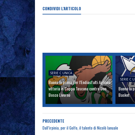
CONDIVIDI L'ARTICOLO
SERIE C UNICA
SERIE C 
Buona la prima per l'Endiasfalti Agliana:
vittoria in Coppa Toscana contro Don
Buona la p
Bosco Livorno
Basket
PRECEDENTE
Dall’irpinia, per il Golfo, il talento di Nicolò Ianuale