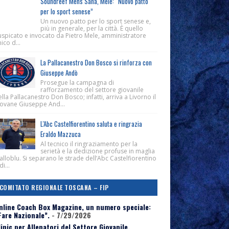
Soundreef Mens Sana, Mele: “Nuovo patto
per lo sport senese”
Un nuovo patto per lo sport senese e,
più in generale, per la città. È quello
uspicato e invocato da Pietro Mele, amministratore
ico d...
La Pallacanestro Don Bosco si rinforza con
Giuseppe Andò
Prosegue la campagna di
rafforzamento del settore giovanile
lla Pallacanestro Don Bosco; infatti, arriva a Livorno il
iovane Giuseppe And...
L'Abc Castelfiorentino saluta e ringrazia
Eraldo Mazzuca
Al tecnico il ringraziamento per la
serietà e la dedizione profuse in maglia
alloblu. Si separano le strade dell’Abc Castelfiorentino
di...
COMITATO REGIONALE TOSCANA – FIP
nline Coach Box Magazine, un numero speciale:
Fare Nazionale”.
- 7/29/2026
linic per Allenatori del Settore Giovanile,