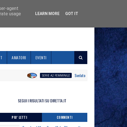
user-agent
erate usage
LEARN MORE
GOT IT
ET
AMATORI
EVENTI
Svelato il calendario la Polisportiva Galli
SERIE A2 FEMMINILE
SEGUI I RISULTATI SU DIRETTA.IT
PIU' LETTI
COMMENTI