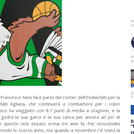
a
un
de
g
gi
rancesco Nesi farà parte del roster dell'Endiasfalti per la
e 
sfalti Agliana, che continuerà a combattere per i colori
esco ha viaggiato con 8.7 punti di media a stagione, e la
 godrà la sua garra e la sua carica per ancora un po' di
O
uesto ciclo iniziato ormai tre anni fa. Per vicissitudini
“
eriodo lo scorso anno, ma quando a novembre c'è stata la
C