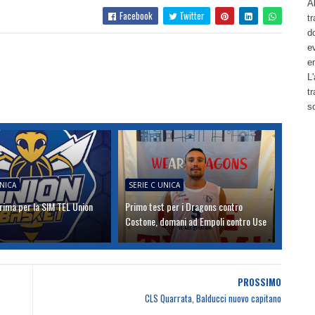
Al
Facebook
Twitter
tr
d
ev
e
L'
t
s
UNICA
SERIE C UNICA
rima per la SIM TEL Union
Primo test per i Dragons contro
Costone, domani ad Empoli contro Use
PROSSIMO
CLS Quarrata, Balducci nuovo capitano