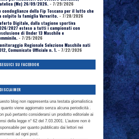
atelica (Mc) 26/09/2026.
- 7/29/2026
e condoglianze della Fip Toscana per il lutto che
a colpito la famiglia Varvarito.
- 7/28/2026
eferto Digitale, dalla stagione sportiva
026/2027 esteso a tutti i campionati con
’esclusione di Under 13 Maschile e
emminile.
- 7/25/2026
onitoraggio Regionale Selezione Maschile nati
012, Comunicato Ufficiale n. 1.
- 7/22/2026
SEGUICI SU FACEBOOK
DISCLAIMER
uesto blog non rappresenta una testata giornalistica
n quanto viene aggiornato senza alcuna periodicità .
n può pertanto considerarsi un prodotto editoriale ai
nsi della legge n° 62 del 7.03.2001. L'autore non è
sponsabile per quanto pubblicato dai lettori nei
ommenti ad ogni post.