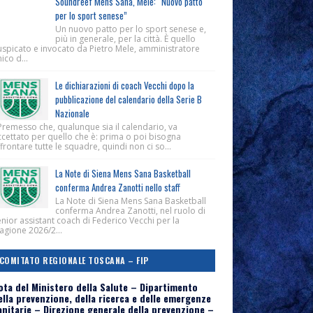
Soundreef Mens Sana, Mele: “Nuovo patto
per lo sport senese”
Un nuovo patto per lo sport senese e,
più in generale, per la città. È quello
uspicato e invocato da Pietro Mele, amministratore
ico d...
Le dichiarazioni di coach Vecchi dopo la
pubblicazione del calendario della Serie B
Nazionale
Premesso che, qualunque sia il calendario, va
ccettato per quello che è: prima o poi bisogna
frontare tutte le squadre, quindi non ci so...
La Note di Siena Mens Sana Basketball
conferma Andrea Zanotti nello staff
La Note di Siena Mens Sana Basketball
conferma Andrea Zanotti, nel ruolo di
nior assistant coach di Federico Vecchi per la
agione 2026/2...
COMITATO REGIONALE TOSCANA – FIP
ota del Ministero della Salute – Dipartimento
ella prevenzione, della ricerca e delle emergenze
anitarie – Direzione generale della prevenzione –