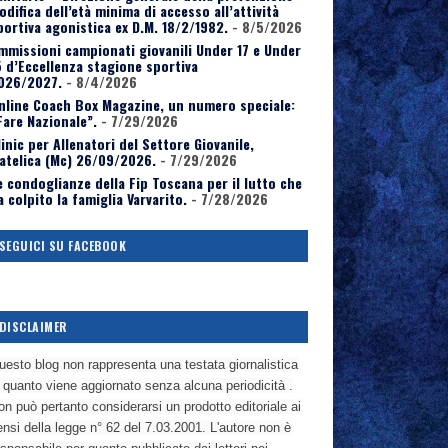
odifica dell’età minima di accesso all’attività
portiva agonistica ex D.M. 18/2/1982.
- 8/5/2026
mmissioni campionati giovanili Under 17 e Under
5 d’Eccellenza stagione sportiva
026/2027.
- 8/4/2026
nline Coach Box Magazine, un numero speciale:
Fare Nazionale”.
- 7/29/2026
linic per Allenatori del Settore Giovanile,
atelica (Mc) 26/09/2026.
- 7/29/2026
e condoglianze della Fip Toscana per il lutto che
a colpito la famiglia Varvarito.
- 7/28/2026
SEGUICI SU FACEBOOK
DISCLAIMER
uesto blog non rappresenta una testata giornalistica
n quanto viene aggiornato senza alcuna periodicità .
n può pertanto considerarsi un prodotto editoriale ai
nsi della legge n° 62 del 7.03.2001. L'autore non è