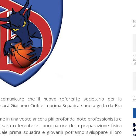
a
un
«
a
af
se
comunicare che il nuovo referente societario per la
st
sarà Giacomo Ciofi e la prima Squadra sarà seguita da Elia
me in una veste ancora più profonda: noto professionista e
N
i sarà referente e coordinatore della preparazione fisica
d
uale prima squadra e giovanili potranno sviluppare il loro
s