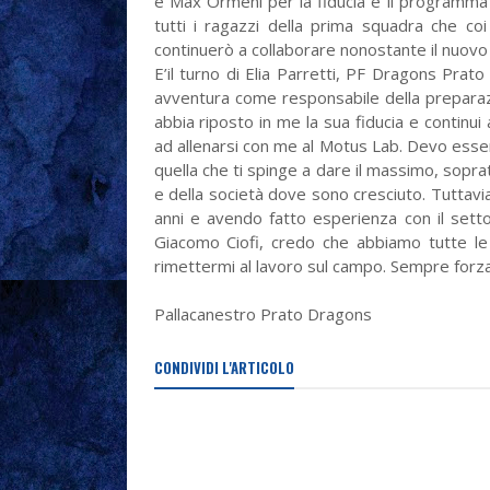
e Max Ormeni per la fiducia e il programma 
tutti i ragazzi della prima squadra che coi 
continuerò a collaborare nonostante il nuovo ru
E’il turno di Elia Parretti, PF Dragons Pra
avventura come responsabile della preparazi
abbia riposto in me la sua fiducia e continui a
ad allenarsi con me al Motus Lab. Devo esser
quella che ti spinge a dare il massimo, sopra
e della società dove sono cresciuto. Tutta
anni e avendo fatto esperienza con il setto
Giacomo Ciofi, credo che abbiamo tutte le 
rimettermi al lavoro sul campo. Sempre forz
Pallacanestro Prato Dragons
CONDIVIDI L'ARTICOLO