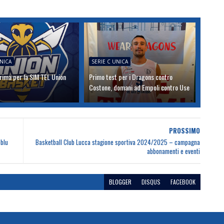
UNICA
SERIE C UNICA
rima per la SIM TEL Union
Primo test per i Dragons contro
Costone, domani ad Empoli contro Use
PROSSIMO
oblu
Basketball Club Lucca stagione sportiva 2024/2025 – campagna
abbonamenti e eventi
BLOGGER
DISQUS
FACEBOOK