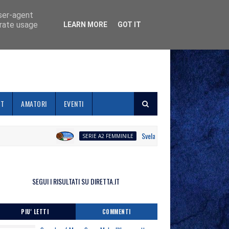
user-agent
erate usage
LEARN MORE
GOT IT
ET
AMATORI
EVENTI
Svelato il calendario la Polisportiva Gal
SERIE A2 FEMMINILE
SEGUI I RISULTATI SU DIRETTA.IT
PIU' LETTI
COMMENTI