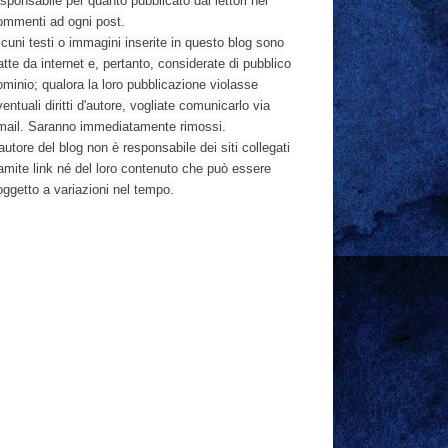
sponsabile per quanto pubblicato dai lettori nei
ommenti ad ogni post.
cuni testi o immagini inserite in questo blog sono
atte da internet e, pertanto, considerate di pubblico
ominio; qualora la loro pubblicazione violasse
entuali diritti d'autore, vogliate comunicarlo via
mail. Saranno immediatamente rimossi.
autore del blog non è responsabile dei siti collegati
ramite link né del loro contenuto che può essere
oggetto a variazioni nel tempo.