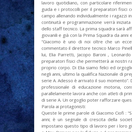
lavoro quotidiano, con particolare riferiment
guida e i protocolli per il preparatori fisici
campo allenando individualmente i ragazzi in
continuità e programmazione verrà iniziata u
dello staff tecnico. La prima squadra sarà af
giovanili e già con la Prima Squadra da anni e
“Giacomo è uno di noi oltre che un ecce
commentato il direttore tecnico Marco Pinell
lui, Elia Parretti, Jacopo Baroni , Leonar
preparatori fisici che permetterà ai nostri ra
proprio corpo. Di Elia siamo felici ed org
negli anni, ultimo la qualifica Nazionale di p
serie A. Adesso è arrivato il suo momento”. D
professionale di educazione motoria, cons
parallelamente lavora anche con atleti di prim
di serie A. Un orgoglio poter rafforzare ques
Parola ai protagonisti:
Queste le prime parole di Giacomo Ciofi : “
anni; è un segnale di crescita della soci
impostano questo tipo di lavoro per i loro gi