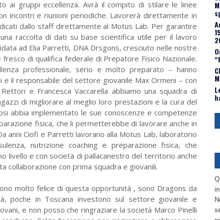
o ai gruppi eccellenza. Avrà il compito di stilare le linee
M
s
 con incontri e riunioni periodiche. Lavorerà direttamente in
A
dicati dallo staff direttamente al Motus Lab. Per garantire
1
na raccolta di dati su base scientifica utile per il lavoro
2
fidata ad Elia Parretti, DNA Drsgons, cresciuto nelle nostre
O
 fresco di qualifica federale di Prepatore Fisico Nazionale.
“
llenza professionale, serio e molto preparato – hanno
C
M
i e il responsabile del settore giovanile Max Ormeni – con
L
do Rettori e Francesca Vaccarella abbiamo una squadra di
h
gazzi di migliorare al meglio loro prestazioni e la cura del
ogliosi abbia implementato le sue conoscenze e competenze
reparazione fisica, che li permetterebbe di lavorare anche in
a anni Ciofi e Parretti lavorano alla Motus Lab, laboratorio
ulenza, nutrizione coaching e preparazione fisica, che
o livello e con società di pallacanestro del territorio anche
ta collaborazione con prima squadra e giovanili.
Q
Sono molto felice di questa opportunità , sono Dragons da
i
età, poche in Toscana investono sul settore giovanile e
No
ovani, e non posso che ringraziare la società Marco Pinelli
se