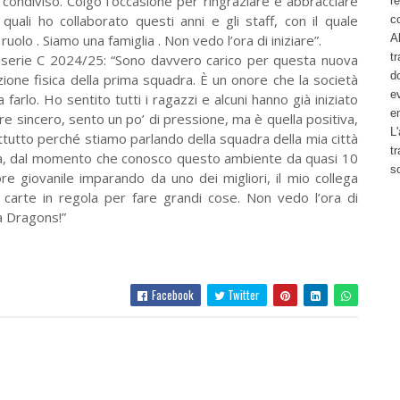
condiviso. Colgo l’occasione per ringraziare e abbracciare
re
quali ho collaborato questi anni e gli staff, con il quale
c
olo . Siamo una famiglia . Non vedo l’ora di iniziare”.
Al
tr
to serie C 2024/25: “Sono davvero carico per questa nuova
d
one fisica della prima squadra. È un onore che la società
ev
 farlo. Ho sentito tutti i ragazzi e alcuni hanno già iniziato
e
e sincero, sento un po’ di pressione, ma è quella positiva,
L'
ttutto perché stiamo parlando della squadra della mia città
t
via, dal momento che conosco questo ambiente da quasi 10
s
re giovanile imparando da uno dei migliori, il mio collega
carte in regola per fare grandi cose. Non vedo l’ora di
a Dragons!”
Facebook
Twitter