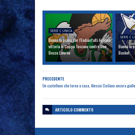
SERIE C UNICA
SERIE C 
Buona la prima per l'Endiasfalti Agliana:
vittoria in Coppa Toscana contro Don
Buona la p
Bosco Livorno
Basket
PRECEDENTE
Un castellano che torna a casa, Alessio Cicilano ancora giall
ARTICOLO
COMMENTO