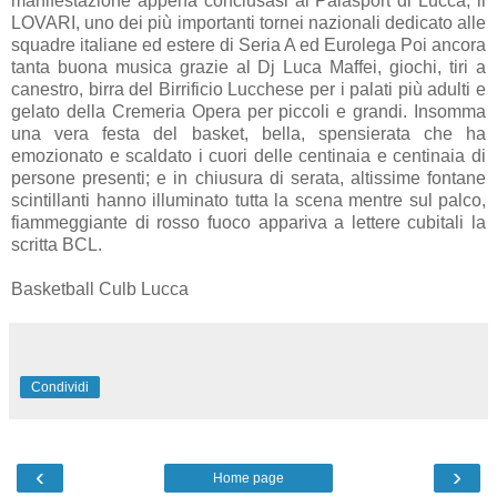
manifestazione appena conclusasi al Palasport di Lucca, il
LOVARI, uno dei più importanti tornei nazionali dedicato alle
squadre italiane ed estere di Seria A ed Eurolega Poi ancora
tanta buona musica grazie al Dj Luca Maffei, giochi, tiri a
canestro, birra del Birrificio Lucchese per i palati più adulti e
gelato della Cremeria Opera per piccoli e grandi. Insomma
una vera festa del basket, bella, spensierata che ha
emozionato e scaldato i cuori delle centinaia e centinaia di
persone presenti; e in chiusura di serata, altissime fontane
scintillanti hanno illuminato tutta la scena mentre sul palco,
fiammeggiante di rosso fuoco appariva a lettere cubitali la
scritta BCL.
Basketball Culb Lucca
Condividi
‹
›
Home page