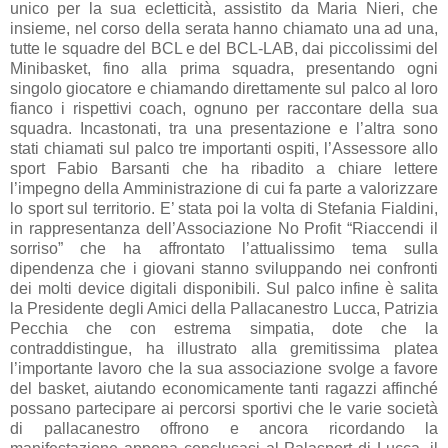
unico per la sua ecletticità, assistito da Maria Nieri, che
insieme, nel corso della serata hanno chiamato una ad una,
tutte le squadre del BCL e del BCL-LAB, dai piccolissimi del
Minibasket, fino alla prima squadra, presentando ogni
singolo giocatore e chiamando direttamente sul palco al loro
fianco i rispettivi coach, ognuno per raccontare della sua
squadra. Incastonati, tra una presentazione e l’altra sono
stati chiamati sul palco tre importanti ospiti, l’Assessore allo
sport Fabio Barsanti che ha ribadito a chiare lettere
l’impegno della Amministrazione di cui fa parte a valorizzare
lo sport sul territorio. E’ stata poi la volta di Stefania Fialdini,
in rappresentanza dell’Associazione No Profit “Riaccendi il
sorriso” che ha affrontato l’attualissimo tema sulla
dipendenza che i giovani stanno sviluppando nei confronti
dei molti device digitali disponibili. Sul palco infine è salita
la Presidente degli Amici della Pallacanestro Lucca, Patrizia
Pecchia che con estrema simpatia, dote che la
contraddistingue, ha illustrato alla gremitissima platea
l’importante lavoro che la sua associazione svolge a favore
del basket, aiutando economicamente tanti ragazzi affinché
possano partecipare ai percorsi sportivi che le varie società
di pallacanestro offrono e ancora ricordando la