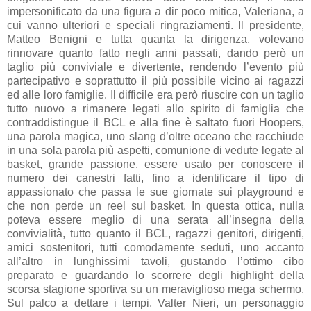
impersonificato da una figura a dir poco mitica, Valeriana, a
cui vanno ulteriori e speciali ringraziamenti. Il presidente,
Matteo Benigni e tutta quanta la dirigenza, volevano
rinnovare quanto fatto negli anni passati, dando però un
taglio più conviviale e divertente, rendendo l’evento più
partecipativo e soprattutto il più possibile vicino ai ragazzi
ed alle loro famiglie. Il difficile era però riuscire con un taglio
tutto nuovo a rimanere legati allo spirito di famiglia che
contraddistingue il BCL e alla fine è saltato fuori Hoopers,
una parola magica, uno slang d’oltre oceano che racchiude
in una sola parola più aspetti, comunione di vedute legate al
basket, grande passione, essere usato per conoscere il
numero dei canestri fatti, fino a identificare il tipo di
appassionato che passa le sue giornate sui playground e
che non perde un reel sul basket. In questa ottica, nulla
poteva essere meglio di una serata all’insegna della
convivialità, tutto quanto il BCL, ragazzi genitori, dirigenti,
amici sostenitori, tutti comodamente seduti, uno accanto
all’altro in lunghissimi tavoli, gustando l’ottimo cibo
preparato e guardando lo scorrere degli highlight della
scorsa stagione sportiva su un meraviglioso mega schermo.
Sul palco a dettare i tempi, Valter Nieri, un personaggio