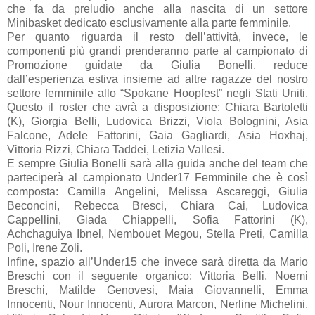
che fa da preludio anche alla nascita di un settore
Minibasket dedicato esclusivamente alla parte femminile.
Per quanto riguarda il resto dell’attività, invece, le
componenti più grandi prenderanno parte al campionato di
Promozione guidate da Giulia Bonelli, reduce
dall’esperienza estiva insieme ad altre ragazze del nostro
settore femminile allo “Spokane Hoopfest” negli Stati Uniti.
Questo il roster che avrà a disposizione: Chiara Bartoletti
(K), Giorgia Belli, Ludovica Brizzi, Viola Bolognini, Asia
Falcone, Adele Fattorini, Gaia Gagliardi, Asia Hoxhaj,
Vittoria Rizzi, Chiara Taddei, Letizia Vallesi.
E sempre Giulia Bonelli sarà alla guida anche del team che
parteciperà al campionato Under17 Femminile che è così
composta: Camilla Angelini, Melissa Ascareggi, Giulia
Beconcini, Rebecca Bresci, Chiara Cai, Ludovica
Cappellini, Giada Chiappelli, Sofia Fattorini (K),
Achchaguiya Ibnel, Nembouet Megou, Stella Preti, Camilla
Poli, Irene Zoli.
Infine, spazio all’Under15 che invece sarà diretta da Mario
Breschi con il seguente organico: Vittoria Belli, Noemi
Breschi, Matilde Genovesi, Maia Giovannelli, Emma
Innocenti, Nour Innocenti, Aurora Marcon, Nerline Michelini,