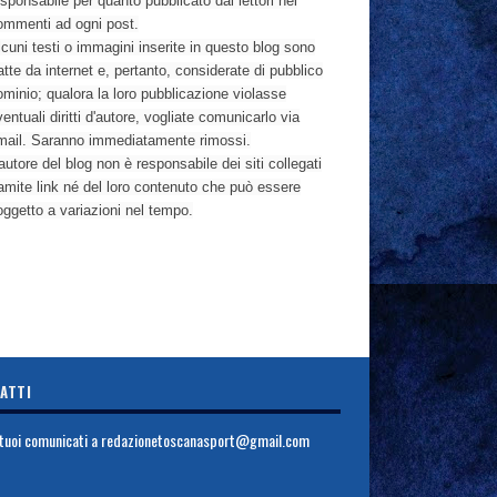
sponsabile per quanto pubblicato dai lettori nei
ommenti ad ogni post.
cuni testi o immagini inserite in questo blog sono
atte da internet e, pertanto, considerate di pubblico
ominio; qualora la loro pubblicazione violasse
entuali diritti d'autore, vogliate comunicarlo via
mail. Saranno immediatamente rimossi.
autore del blog non è responsabile dei siti collegati
ramite link né del loro contenuto che può essere
oggetto a variazioni nel tempo.
ATTI
i tuoi comunicati a
redazionetoscanasport@gmail.com