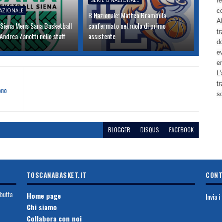
SERIE B NAZIONALE
re
NAZIONALE
c
B Nazionale: Matteo Brambilla
Al
 Siena Mens Sana Basketball
confermato nel ruolo di primo
tr
ndrea Zanotti nello staff
assistente
d
ev
e
L'
t
ono
s
BLOGGER
DISQUS
FACEBOOK
TOSCANABASKET.IT
CONT
ebutta
Home page
Invia 
Chi siamo
Collabora con noi