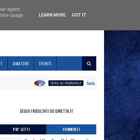
user-agent
erate usage
LEARN MORE
GOT IT
ET
AMATORI
EVENTI
Svelato il calendario la Polisportiva Ga
SERIE A2 FEMMINILE
SEGUI I RISULTATI SU DIRETTA.IT
PIU' LETTI
COMMENTI