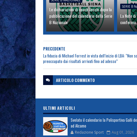
SERIE B NAZIONALE
SERIE B 
Le dichiarazioni di coach Vecchi dopo la
pubblicazione del calendario della Serie
La Note di
B Nazionale
conferma A
PRECEDENTE
La fiducia di Michael Forrest in vista dell’inizio di LBA: “Non s
preoccupato dai risultati arrivati fino ad adesso”
ARTICOLO
COMMENTO
ULTIMI ARTICOLI
Svelato il calendario la Polisportiva Galli d
ad Alcamo
Redazione Sport
Aug 01, 2026