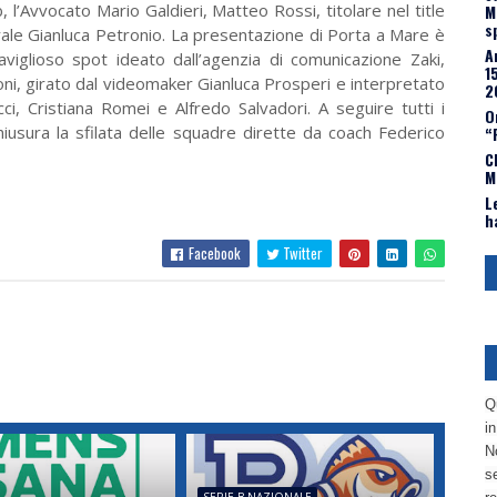
 l’Avvocato Mario Galdieri, Matteo Rossi, titolare nel title
M
s
ale Gianluca Petronio. La presentazione di Porta a Mare è
A
aviglioso spot ideato dall’agenzia di comunicazione Zaki,
1
oni, girato dal videomaker Gianluca Prosperi e interpretato
2
ci, Cristiana Romei e Alfredo Salvadori. A seguire tutti i
O
hiusura la sfilata delle squadre dirette da coach Federico
“
C
M
L
h
Facebook
Twitter
Q
i
No
se