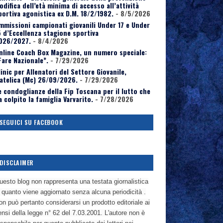
odifica dell’età minima di accesso all’attività
portiva agonistica ex D.M. 18/2/1982.
- 8/5/2026
mmissioni campionati giovanili Under 17 e Under
5 d’Eccellenza stagione sportiva
026/2027.
- 8/4/2026
nline Coach Box Magazine, un numero speciale:
Fare Nazionale”.
- 7/29/2026
linic per Allenatori del Settore Giovanile,
atelica (Mc) 26/09/2026.
- 7/29/2026
e condoglianze della Fip Toscana per il lutto che
a colpito la famiglia Varvarito.
- 7/28/2026
SEGUICI SU FACEBOOK
DISCLAIMER
uesto blog non rappresenta una testata giornalistica
n quanto viene aggiornato senza alcuna periodicità .
n può pertanto considerarsi un prodotto editoriale ai
nsi della legge n° 62 del 7.03.2001. L'autore non è