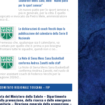
Soundreef Mens Sana, Mele: “Nuovo patto
per lo sport senese”
Un nuovo patto per lo sport senese e,
più in generale, per la città. È quello
uspicato e invocato da Pietro Mele, amministratore
ico d...
Le dichiarazioni di coach Vecchi dopo la
pubblicazione del calendario della Serie B
Nazionale
Premesso che, qualunque sia il calendario, va
ccettato per quello che è: prima o poi bisogna
frontare tutte le squadre, quindi non ci so...
La Note di Siena Mens Sana Basketball
conferma Andrea Zanotti nello staff
La Note di Siena Mens Sana Basketball
conferma Andrea Zanotti, nel ruolo di
nior assistant coach di Federico Vecchi per la
agione 2026/2...
COMITATO REGIONALE TOSCANA – FIP
ota del Ministero della Salute – Dipartimento
ella prevenzione, della ricerca e delle emergenze
anitarie – Direzione generale della prevenzione –