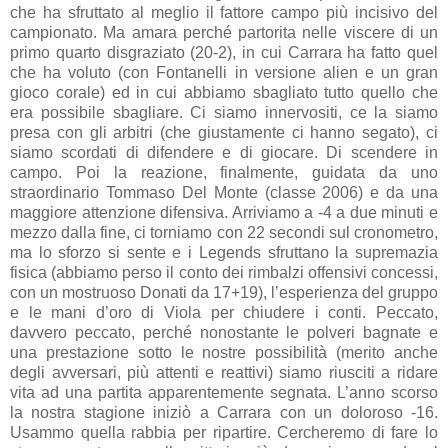
che ha sfruttato al meglio il fattore campo più incisivo del
campionato. Ma amara perché partorita nelle viscere di un
primo quarto disgraziato (20-2), in cui Carrara ha fatto quel
che ha voluto (con Fontanelli in versione alien e un gran
gioco corale) ed in cui abbiamo sbagliato tutto quello che
era possibile sbagliare. Ci siamo innervositi, ce la siamo
presa con gli arbitri (che giustamente ci hanno segato), ci
siamo scordati di difendere e di giocare. Di scendere in
campo. Poi la reazione, finalmente, guidata da uno
straordinario Tommaso Del Monte (classe 2006) e da una
maggiore attenzione difensiva. Arriviamo a -4 a due minuti e
mezzo dalla fine, ci torniamo con 22 secondi sul cronometro,
ma lo sforzo si sente e i Legends sfruttano la supremazia
fisica (abbiamo perso il conto dei rimbalzi offensivi concessi,
con un mostruoso Donati da 17+19), l’esperienza del gruppo
e le mani d’oro di Viola per chiudere i conti. Peccato,
davvero peccato, perché nonostante le polveri bagnate e
una prestazione sotto le nostre possibilità (merito anche
degli avversari, più attenti e reattivi) siamo riusciti a ridare
vita ad una partita apparentemente segnata. L’anno scorso
la nostra stagione iniziò a Carrara con un doloroso -16.
Usammo quella rabbia per ripartire. Cercheremo di fare lo