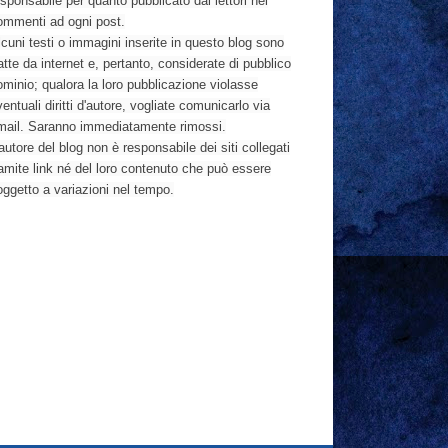
sponsabile per quanto pubblicato dai lettori nei
ommenti ad ogni post.
cuni testi o immagini inserite in questo blog sono
atte da internet e, pertanto, considerate di pubblico
ominio; qualora la loro pubblicazione violasse
entuali diritti d'autore, vogliate comunicarlo via
mail. Saranno immediatamente rimossi.
autore del blog non è responsabile dei siti collegati
ramite link né del loro contenuto che può essere
oggetto a variazioni nel tempo.