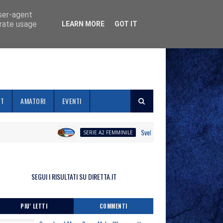
user-agent
erate usage
LEARN MORE
GOT IT
ET
AMATORI
EVENTI
Svelato il calendario la Polisportiva G
SERIE A2 FEMMINILE
SEGUI I RISULTATI SU DIRETTA.IT
PIU' LETTI
COMMENTI