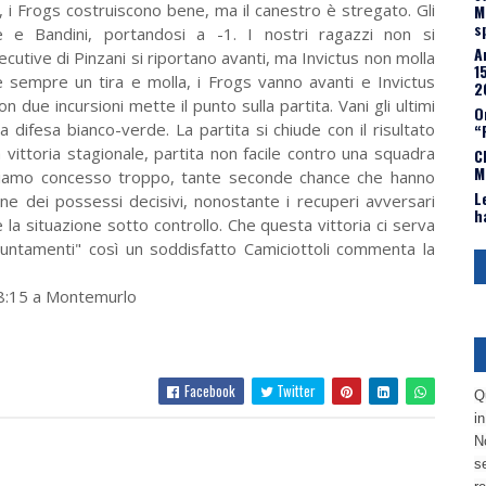
ita, i Frogs costruiscono bene, ma il canestro è stregato. Gli
M
s
e e Bandini, portandosi a -1. I nostri ragazzi non si
A
tive di Pinzani si riportano avanti, ma Invictus non molla
1
 è sempre un tira e molla, i Frogs vanno avanti e Invictus
2
on due incursioni mette il punto sulla partita. Vani gli ultimi
O
a difesa bianco-verde. La partita si chiude con il risultato
“
 vittoria stagionale, partita non facile contro una squadra
C
M
biamo concesso troppo, tante seconde chance che hanno
L
one dei possessi decisivi, nonostante i recuperi avversari
h
la situazione sotto controllo. Che questa vittoria ci serva
untamenti" così un soddisfatto Camiciottoli commenta la
8:15 a Montemurlo
Facebook
Twitter
Q
i
No
se