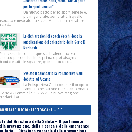
Soundreef Mens Sana, Mele: “Nuovo patto
per lo sport senese”
Un nuovo patto per lo sport senese e,
più in generale, per la città. È quello
uspicato e invocato da Pietro Mele, amministratore
ico d...
Le dichiarazioni di coach Vecchi dopo la
pubblicazione del calendario della Serie B
Nazionale
Premesso che, qualunque sia il calendario, va
ccettato per quello che è: prima o poi bisogna
frontare tutte le squadre, quindi non ci so...
Svelato il calendario la Polisportiva Galli
debutta ad Alcamo
La Polisportiva Galli conosce il proprio
cammino nel Girone B del campionato
i Serie A2 Femminile 2026/27. La nuova stagione
enderà il vi...
COMITATO REGIONALE TOSCANA – FIP
ota del Ministero della Salute – Dipartimento
ella prevenzione, della ricerca e delle emergenze
anitarie – Direzione generale della prevenzione –