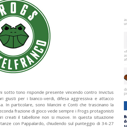
a
un
«
a
af
d
ni sotto tono risponde presente vincendo contro Invictus
pr
ari giusti per i bianco-verdi, difesa aggressiva e attacco
a. In particolare, sono Mancini e Conti che trascinano la
seconda frazione di gioco vede sempre i Frogs protagonisti
N
iri creati il tabellone non si muove. In questa situazione
d
distanze con Pappalardo, chiudendo sul punteggio di 34-27
s