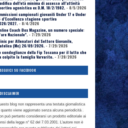
odifica dell’età minima di accesso all’attività
portiva agonistica ex D.M. 18/2/1982.
- 8/5/2026
mmissioni campionati giovanili Under 17 e Under
5 d’Eccellenza stagione sportiva
026/2027.
- 8/4/2026
nline Coach Box Magazine, un numero speciale:
Fare Nazionale”.
- 7/29/2026
linic per Allenatori del Settore Giovanile,
atelica (Mc) 26/09/2026.
- 7/29/2026
e condoglianze della Fip Toscana per il lutto che
a colpito la famiglia Varvarito.
- 7/28/2026
SEGUICI SU FACEBOOK
DISCLAIMER
uesto blog non rappresenta una testata giornalistica
n quanto viene aggiornato senza alcuna periodicità .
n può pertanto considerarsi un prodotto editoriale ai
nsi della legge n° 62 del 7.03.2001. L'autore non è