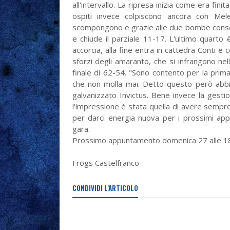
all'intervallo. La ripresa inizia come era fin
ospiti invece colpiscono ancora con Mel
scompongono e grazie alle due bombe consecu
e chiude il parziale 11-17. L'ultimo quarto
accorcia, alla fine entra in cattedra Conti e c
sforzi degli amaranto, che si infrangono nell
finale di 62-54. "Sono contento per la prima
che non molla mai. Detto questo però ab
galvanizzato Invictus. Bene invece la gesti
l'impressione è stata quella di avere sempre 
per darci energia nuova per i prossimi app
gara.
Prossimo appuntamento domenica 27 alle 1
Frogs Castelfranco
CONDIVIDI L'ARTICOLO