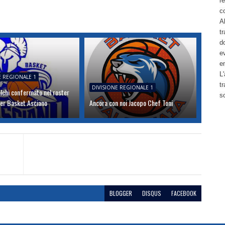
re
c
Al
tr
d
ev
e
L'
E REGIONALE 1
t
DIVISIONE REGIONALE 1
lchi confermato nel roster
s
ser Basket Asciano
Ancora con noi Jacopo Chef Toni
BLOGGER
DISQUS
FACEBOOK