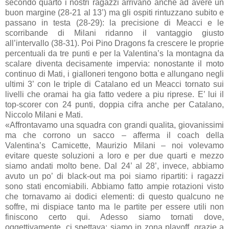
secondo quarto i nostri ragazzi arrivano anche ad avere un
buon margine (28-21 al 13’) ma gli ospiti rintuzzano subito e
passano in testa (28-29): la precisione di Meacci e le
scorribande di Milani ridanno il vantaggio giusto
all’intervallo (38-31). Poi Pino Dragons fa crescere le proprie
percentuali da tre punti e per la Valentina’s la montagna da
scalare diventa decisamente impervia: nonostante il moto
continuo di Mati, i gialloneri tengono botta e allungano negli
ultimi 3’ con le triple di Catalano ed un Meacci tornato sui
livelli che oramai ha gia fatto vedere a piu riprese. E’ lui il
top-scorer con 24 punti, doppia cifra anche per Catalano,
Niccolo Milani e Mati.
«Affrontavamo una squadra con grandi qualita, giovanissimi
ma che corrono un sacco – afferma il coach della
Valentina’s Camicette, Maurizio Milani – noi volevamo
evitare queste soluzioni a loro e per due quarti e mezzo
siamo andati molto bene. Dal 24’ al 28’, invece, abbiamo
avuto un po’ di black-out ma poi siamo ripartiti: i ragazzi
sono stati encomiabili. Abbiamo fatto ampie rotazioni visto
che tornavamo ai dodici elementi: di questo qualcuno ne
soffre, mi dispiace tanto ma le partite per essere utili non
finiscono certo qui. Adesso siamo tornati dove,
oggettivamente, ci spettava: siamo in zona playoff, grazie a