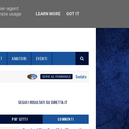
user-agent
erate usage
LEARN MORE
GOT IT
ET
AMATORI
EVENTI
Svelato il calendario la Polisportiva Gall
SERIE A2 FEMMINILE
SEGUI I RISULTATI SU DIRETTA.IT
PIU' LETTI
COMMENTI