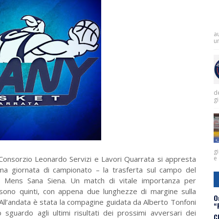
a
un
de
g
gi
 Consorzio Leonardo Servizi e Lavori Quarrata si appresta
e 
ima giornata di campionato – la trasferta sul campo del
te Mens Sana Siena. Un match di vitale importanza per
di sono quinti, con appena due lunghezze di margine sulla
O
ll’andata è stata la compagine guidata da Alberto Tonfoni
“
guardo agli ultimi risultati dei prossimi avversari dei
C