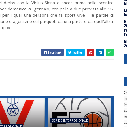
l derby con la Virtus Siena e ancor prima nello scontro
M
 per domenica 26 gennaio, con palla a due prevista alle 18.
L
h
per i quali una persona che fa sport vive – le parole di
R
one e agonismo sul parquet, da una parte e da quell’altra.
2
ampo».
l
F
M
2
Facebook
Twitter
Q
i
No
se
re
SERIE B INTERREGIONALE
c
INTERREGIONALE