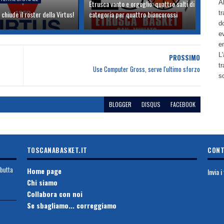
Etrusca vanto e orgoglio: quattro salti di
Al
 chiude il roster della Virtus!
categoria per quattro biancorossi
tr
d
ev
e
L'
PROSSIMO
t
Use Computer Gross, serve l'ultimo sforzo
s
BLOGGER
DISQUS
FACEBOOK
TOSCANABASKET.IT
CONT
ebutta
Home page
Invia 
Chi siamo
Collabora con noi
Se sbagliamo... correggiamo