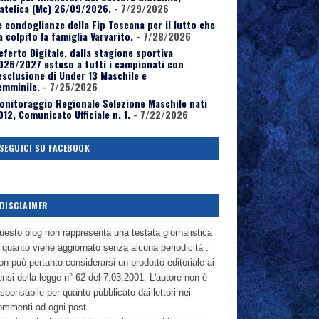
atelica (Mc) 26/09/2026.
- 7/29/2026
e condoglianze della Fip Toscana per il lutto che
a colpito la famiglia Varvarito.
- 7/28/2026
eferto Digitale, dalla stagione sportiva
026/2027 esteso a tutti i campionati con
’esclusione di Under 13 Maschile e
emminile.
- 7/25/2026
onitoraggio Regionale Selezione Maschile nati
012, Comunicato Ufficiale n. 1.
- 7/22/2026
SEGUICI SU FACEBOOK
DISCLAIMER
uesto blog non rappresenta una testata giornalistica
n quanto viene aggiornato senza alcuna periodicità .
n può pertanto considerarsi un prodotto editoriale ai
nsi della legge n° 62 del 7.03.2001. L'autore non è
sponsabile per quanto pubblicato dai lettori nei
ommenti ad ogni post.