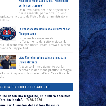
Soundreef Mens Sana, Mele: “Nuovo patto
per lo sport senese”
Un nuovo patto per lo sport senese e,
più in generale, per la città. È quello
uspicato e invocato da Pietro Mele, amministratore
ico d...
La Pallacanestro Don Bosco si rinforza con
Giuseppe Andò
Prosegue la campagna di
rafforzamento del settore giovanile
lla Pallacanestro Don Bosco; infatti, arriva a Livorno il
iovane Giuseppe And...
L'Abc Castelfiorentino saluta e ringrazia
Eraldo Mazzuca
Al tecnico il ringraziamento per la
serietà e la dedizione profuse in maglia
alloblu. Si separano le strade dell’Abc Castelfiorentino
di...
COMITATO REGIONALE TOSCANA – FIP
nline Coach Box Magazine, un numero speciale:
Fare Nazionale”.
- 7/29/2026
linic per Allenatori del Settore Giovanile,