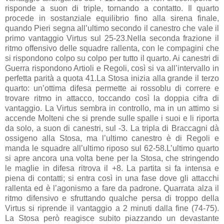
risponde a suon di triple, tornando a contatto. Il quarto
procede in sostanziale equilibrio fino alla sirena finale,
quando Pieri segna all’ultimo secondo il canestro che vale il
primo vantaggio Virtus sul 25-23.Nella seconda frazione il
ritmo offensivo delle squadre rallenta, con le compagini che
si rispondono colpo su colpo per tutto il quarto. Ai canestri di
Guerra rispondono Artioli e Regoli, così si va all’intervallo in
perfetta parità a quota 41.La Stosa inizia alla grande il terzo
quarto: un’ottima difesa permette ai rossoblu di correre e
trovare ritmo in attacco, toccando così la doppia cifra di
vantaggio. La Virtus sembra in controllo, ma in un attimo si
accende Molteni che si prende sulle spalle i suoi e li riporta
da solo, a suon di canestri, sul -3. La tripla di Braccagni dà
ossigeno alla Stosa, ma l’ultimo canestro è di Regoli e
manda le squadre all’ultimo riposo sul 62-58.L’ultimo quarto
si apre ancora una volta bene per la Stosa, che stringendo
le maglie in difesa ritrova il +8. La partita si fa intensa e
piena di contatti; si entra così in una fase dove gli attacchi
rallenta ed è l’agonismo a fare da padrone. Quarrata alza il
ritmo difensivo e sfruttando qualche persa di troppo della
Virtus si riprende il vantaggio a 2 minuti dalla fine (74-75).
La Stosa però reagisce subito piazzando un devastante