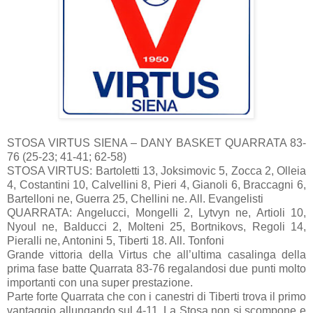
STOSA VIRTUS SIENA – DANY BASKET QUARRATA 83-
76 (25-23; 41-41; 62-58)
STOSA VIRTUS: Bartoletti 13, Joksimovic 5, Zocca 2, Olleia
4, Costantini 10, Calvellini 8, Pieri 4, Gianoli 6, Braccagni 6,
Bartelloni ne, Guerra 25, Chellini ne. All. Evangelisti
QUARRATA: Angelucci, Mongelli 2, Lytvyn ne, Artioli 10,
Nyoul ne, Balducci 2, Molteni 25, Bortnikovs, Regoli 14,
Pieralli ne, Antonini 5, Tiberti 18. All. Tonfoni
Grande vittoria della Virtus che all’ultima casalinga della
prima fase batte Quarrata 83-76 regalandosi due punti molto
importanti con una super prestazione.
Parte forte Quarrata che con i canestri di Tiberti trova il primo
vantaggio allungando sul 4-11. La Stosa non si scompone e