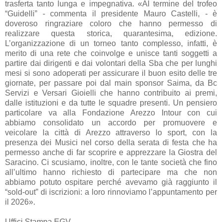
trasferta tanto lunga e impegnativa. «Al termine del trofeo
“Guidelli” - commenta il presidente Mauro Castelli, - è
doveroso ringraziare coloro che hanno permesso di
realizzare questa storica, quarantesima, edizione.
L’organizzazione di un torneo tanto complesso, infatti, è
merito di una rete che coinvolge e unisce tanti soggetti a
partire dai dirigenti e dai volontari della Sba che per lunghi
mesi si sono adoperati per assicurare il buon esito delle tre
giornate, per passare poi dal main sponsor Saima, da Bc
Servizi e Versari Gioielli che hanno contribuito ai premi,
dalle istituzioni e da tutte le squadre presenti. Un pensiero
particolare va alla Fondazione Arezzo Intour con cui
abbiamo consolidato un accordo per promuovere e
veicolare la città di Arezzo attraverso lo sport, con la
presenza dei Musici nel corso della serata di festa che ha
permesso anche di far scoprire e apprezzare la Giostra del
Saracino. Ci scusiamo, inoltre, con le tante società che fino
all’ultimo hanno richiesto di partecipare ma che non
abbiamo potuto ospitare perché avevamo già raggiunto il
“sold-out” di iscrizioni: a loro rinnoviamo l’appuntamento per
il 2026».
Uffici Stampa EGV