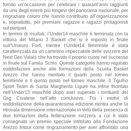
fornito un’occasione per celebrare i quarant’anni raggiunti
da uno degli eventi più longevi del panorama nazionale, per
ringraziare coloro che hanno contribuito all’organizzazione
e, soprattutto, per premiare ragazze e ragazzi protagonisti
sul parquet.
In termini di risultati, l’Under14 maschile è terminata con la
vittoria del Milano 3 Basket che si è imposto in finale
sull’Unieuro Forlì, mentre l’Under14 femminile è stata
caratterizzata da un cammino impeccabile delle svizzere del
Next Gen Valais che ha trovato il proprio cuore nel successo
in finale sul Famila Schio. Queste categorie hanno regalato
soddisfazioni anche alle formazioni della Scuola Basket
Arezzo che hanno meritato il quarto posto nel torneo
femminile e il quinto posto nel torneo maschile. Il Tigullio
Sport Team di Santa Margherita Ligure ha infine trionfato
nell’Under13 maschile dopo aver superato i lombardi del
Gsg Civatese nell’atto conclusivo. Tra i motivi di
soddisfazione della quarantesima edizione rientra anche la
ritrovata dimensione internazionale in virtù della presenza di
due formazioni della federazione svizzera a cui è stato
consegnato un premio speciale intitolato alla Fondazione
Arezzo Intour come ringraziamento per aver affrontato una