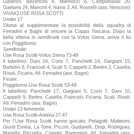
Gallerini, Beconcini 4, Mannocci 6, Campobasso 20,
Gaetano 24, Mancini 4, Nassi 3. All. Rosselli (ass. Nencioni)
VIVAIO USE ROSA SCOTTI
Under 17
Sfuma al supplementare la possibilità della squadra di
Ferradini e Bagni di vincere la Coppa Toscana. Dopo la
bella vittoria in semifinale con la Virtus Siena, arriva il ko
con Poggibonsi
Semifinale:
Use Rosa Scotti-Virtus Siena 73-49
Il tabellino: Dani 16, Corsi 7, Panchetti 14, Gargiani 15,
Bartolini 8, Francioli 4, Scali 5, Cappelli 2, Bertini 2, Casella,
Risoli, Ficarra. All. Ferradini (ass. Bagni)
Finale:
Poggibonsi-Use Rosa Scotti 53-49
Il tabellino: Panchetti 17, Gargiani 5, Corsi 7, Dani 10,
Cappelli 9, Bertini, Casella, Francioli, Ficarra, Scali, Risoli.
All. Ferradini (ass. Bagni)
Under 13 femminile
Use Rosa Scotti-Aretina 27-47
Per l’Use Rosa Scotti hanno giocato: Pelagotti, Mattesini,
Giunti Emma, La Torre, Piccini, Guidarelli, Diop, Rodriguez,
Masella, Pezzella, Ciaponi, Ragionieri. All. Ferradini (ass.