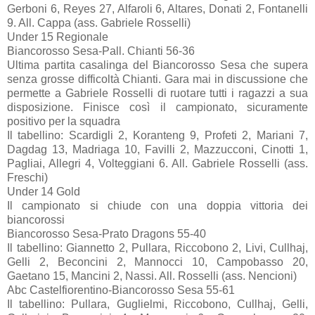
Gerboni 6, Reyes 27, Alfaroli 6, Altares, Donati 2, Fontanelli
9. All. Cappa (ass. Gabriele Rosselli)
Under 15 Regionale
Biancorosso Sesa-Pall. Chianti 56-36
Ultima partita casalinga del Biancorosso Sesa che supera
senza grosse difficoltà Chianti. Gara mai in discussione che
permette a Gabriele Rosselli di ruotare tutti i ragazzi a sua
disposizione. Finisce così il campionato, sicuramente
positivo per la squadra
Il tabellino: Scardigli 2, Koranteng 9, Profeti 2, Mariani 7,
Dagdag 13, Madriaga 10, Favilli 2, Mazzucconi, Cinotti 1,
Pagliai, Allegri 4, Volteggiani 6. All. Gabriele Rosselli (ass.
Freschi)
Under 14 Gold
Il campionato si chiude con una doppia vittoria dei
biancorossi
Biancorosso Sesa-Prato Dragons 55-40
Il tabellino: Giannetto 2, Pullara, Riccobono 2, Livi, Cullhaj,
Gelli 2, Beconcini 2, Mannocci 10, Campobasso 20,
Gaetano 15, Mancini 2, Nassi. All. Rosselli (ass. Nencioni)
Abc Castelfiorentino-Biancorosso Sesa 55-61
Il tabellino: Pullara, Guglielmi, Riccobono, Cullhaj, Gelli,