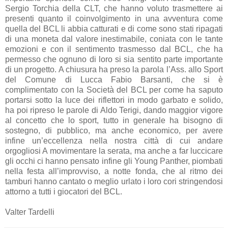
Sergio Torchia della CLT, che hanno voluto trasmettere ai
presenti quanto il coinvolgimento in una avventura come
quella del BCL li abbia catturati e di come sono stati ripagati
di una moneta dal valore inestimabile, coniata con le tante
emozioni e con il sentimento trasmesso dal BCL, che ha
permesso che ognuno di loro si sia sentito parte importante
di un progetto. A chiusura ha preso la parola l’Ass. allo Sport
del Comune di Lucca Fabio Barsanti, che si è
complimentato con la Società del BCL per come ha saputo
portarsi sotto la luce dei riflettori in modo garbato e solido,
ha poi ripreso le parole di Aldo Terigi, dando maggior vigore
al concetto che lo sport, tutto in generale ha bisogno di
sostegno, di pubblico, ma anche economico, per avere
infine un’eccellenza nella nostra città di cui andare
orgogliosi A movimentare la serata, ma anche a far luccicare
gli occhi ci hanno pensato infine gli Young Panther, piombati
nella festa all’improvviso, a notte fonda, che al ritmo dei
tamburi hanno cantato o meglio urlato i loro cori stringendosi
attorno a tutti i giocatori del BCL.
Valter Tardelli