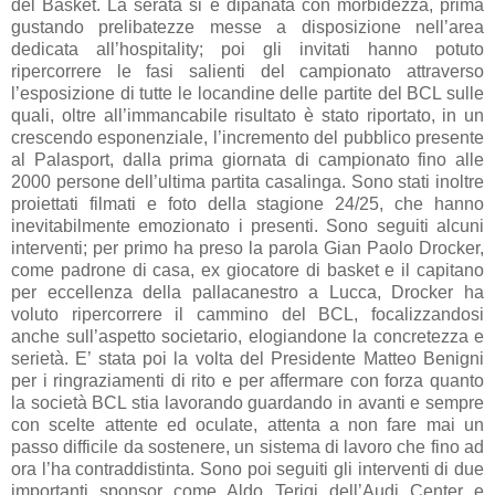
del Basket. La serata si è dipanata con morbidezza, prima
gustando prelibatezze messe a disposizione nell’area
dedicata all’hospitality; poi gli invitati hanno potuto
ripercorrere le fasi salienti del campionato attraverso
l’esposizione di tutte le locandine delle partite del BCL sulle
quali, oltre all’immancabile risultato è stato riportato, in un
crescendo esponenziale, l’incremento del pubblico presente
al Palasport, dalla prima giornata di campionato fino alle
2000 persone dell’ultima partita casalinga. Sono stati inoltre
proiettati filmati e foto della stagione 24/25, che hanno
inevitabilmente emozionato i presenti. Sono seguiti alcuni
interventi; per primo ha preso la parola Gian Paolo Drocker,
come padrone di casa, ex giocatore di basket e il capitano
per eccellenza della pallacanestro a Lucca, Drocker ha
voluto ripercorrere il cammino del BCL, focalizzandosi
anche sull’aspetto societario, elogiandone la concretezza e
serietà. E’ stata poi la volta del Presidente Matteo Benigni
per i ringraziamenti di rito e per affermare con forza quanto
la società BCL stia lavorando guardando in avanti e sempre
con scelte attente ed oculate, attenta a non fare mai un
passo difficile da sostenere, un sistema di lavoro che fino ad
ora l’ha contraddistinta. Sono poi seguiti gli interventi di due
importanti sponsor come Aldo Terigi dell’Audi Center e