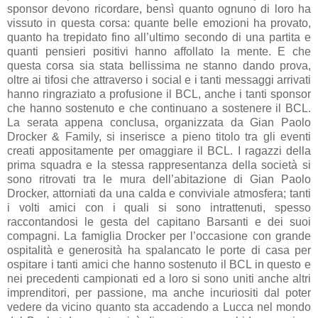
sponsor devono ricordare, bensì quanto ognuno di loro ha
vissuto in questa corsa: quante belle emozioni ha provato,
quanto ha trepidato fino all’ultimo secondo di una partita e
quanti pensieri positivi hanno affollato la mente. E che
questa corsa sia stata bellissima ne stanno dando prova,
oltre ai tifosi che attraverso i social e i tanti messaggi arrivati
hanno ringraziato a profusione il BCL, anche i tanti sponsor
che hanno sostenuto e che continuano a sostenere il BCL.
La serata appena conclusa, organizzata da Gian Paolo
Drocker & Family, si inserisce a pieno titolo tra gli eventi
creati appositamente per omaggiare il BCL. I ragazzi della
prima squadra e la stessa rappresentanza della società si
sono ritrovati tra le mura dell’abitazione di Gian Paolo
Drocker, attorniati da una calda e conviviale atmosfera; tanti
i volti amici con i quali si sono intrattenuti, spesso
raccontandosi le gesta del capitano Barsanti e dei suoi
compagni. La famiglia Drocker per l’occasione con grande
ospitalità e generosità ha spalancato le porte di casa per
ospitare i tanti amici che hanno sostenuto il BCL in questo e
nei precedenti campionati ed a loro si sono uniti anche altri
imprenditori, per passione, ma anche incuriositi dal poter
vedere da vicino quanto sta accadendo a Lucca nel mondo