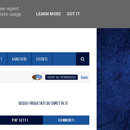
user-agent
erate usage
LEARN MORE
GOT IT
ET
AMATORI
EVENTI
Svelato il calendario la Polisportiva Ga
SERIE A2 FEMMINILE
SEGUI I RISULTATI SU DIRETTA.IT
PIU' LETTI
COMMENTI