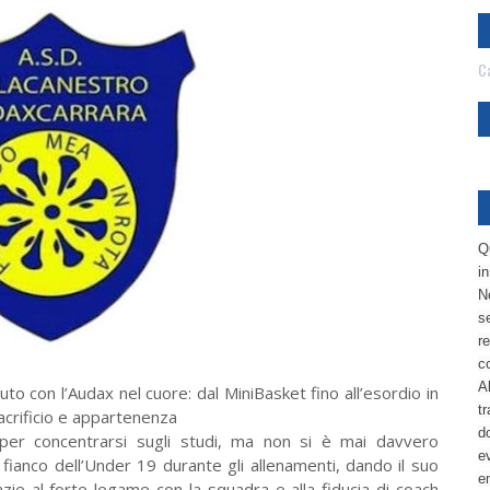
Ca
Q
i
No
se
re
c
Al
uto con l’Audax nel cuore: dal MiniBasket fino all’esordio in
tr
acrificio e appartenenza
d
 per concentrarsi sugli studi, ma non si è mai davvero
ev
 fianco dell’Under 19 durante gli allenamenti, dando il suo
e
azie al forte legame con la squadra e alla fiducia di coach