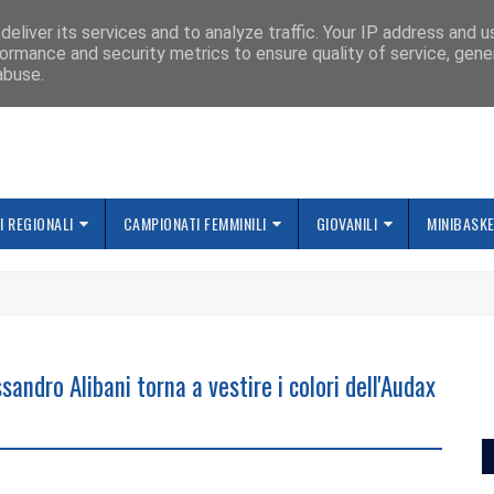
IAMO
eliver its services and to analyze traffic. Your IP address and 
ormance and security metrics to ensure quality of service, gen
abuse.
 REGIONALI
CAMPIONATI FEMMINILI
GIOVANILI
MINIBASK
ssandro Alibani torna a vestire i colori dell'Audax