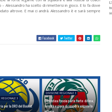
L'
o – Alessandro ha scelto di rimettersi in gioco. E lo fa dove
t
ndato altrove. E mai ci andrà. Alessandro è e sarà sempre
s
Facebook
Twitter
DIVISIONE REGIONALE 3
E REGIONALE 3
Cestistica Pescia parte forte: difesa,
oria per la DR3 del Basket
lucidità e gioco di squadra valgono la
o
vittoria