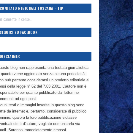
COMITATO REGIONALE TOSCANA – FIP
ricamento in corso...
SEGUICI SU FACEBOOK
DISCLAIMER
uesto blog non rappresenta una testata giornalistica
n quanto viene aggiornato senza alcuna periodicità .
n può pertanto considerarsi un prodotto editoriale ai
nsi della legge n° 62 del 7.03.2001. L'autore non è
sponsabile per quanto pubblicato dai lettori nei
ommenti ad ogni post.
cuni testi o immagini inserite in questo blog sono
atte da internet e, pertanto, considerate di pubblico
ominio; qualora la loro pubblicazione violasse
entuali diritti d'autore, vogliate comunicarlo via
mail. Saranno immediatamente rimossi.