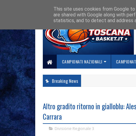
HOME
CHI SIAMO
COLLABORA CON NOI
SE SBAGLIAMO... CORREGG
This site uses cookies from Google to d
are shared with Google along with perf
statistics, and to detect and address 
CAMPIONATI NAZIONALI
CAMPIONATI
Breaking News
Altro gradito ritorno in gialloblu: Ale
Carrara
Divisione Regionale 3