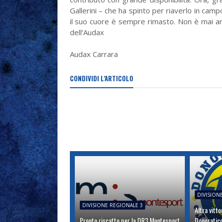
Gallerini – che ha spinto per riaverlo in camp
il suo cuore è sempre rimasto. Non è mai a
dell’Audax
Audax Carrara
CONDIVIDI L'ARTICOLO
DIVISION
DIVISIONE REGIONALE 3
Altra vitt
Pronto riscatto per la DR3 Montesport
Donoratic