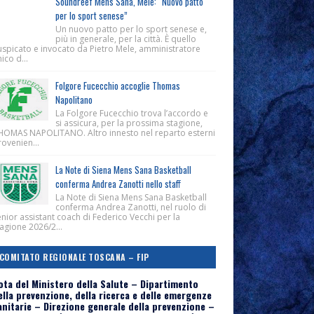
Soundreef Mens Sana, Mele: “Nuovo patto
per lo sport senese”
Un nuovo patto per lo sport senese e,
più in generale, per la città. È quello
uspicato e invocato da Pietro Mele, amministratore
ico d...
Folgore Fucecchio accoglie Thomas
Napolitano
La Folgore Fucecchio trova l’accordo e
si assicura, per la prossima stagione,
HOMAS NAPOLITANO. Altro innesto nel reparto esterni
ovenien...
La Note di Siena Mens Sana Basketball
conferma Andrea Zanotti nello staff
La Note di Siena Mens Sana Basketball
conferma Andrea Zanotti, nel ruolo di
nior assistant coach di Federico Vecchi per la
agione 2026/2...
COMITATO REGIONALE TOSCANA – FIP
ota del Ministero della Salute – Dipartimento
ella prevenzione, della ricerca e delle emergenze
anitarie – Direzione generale della prevenzione –