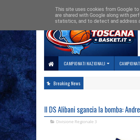
HOME
CHI SIAMO
COLLABORA CON NOI
SE SBAGLIAMO... CORREGG
This site uses cookies from Google to d
are shared with Google along with perf
statistics, and to detect and address 
CAMPIONATI NAZIONALI
CAMPIONATI
Breaking News
Il DS Alibani sgancia la bomba: Andre
Divisione Regionale 3