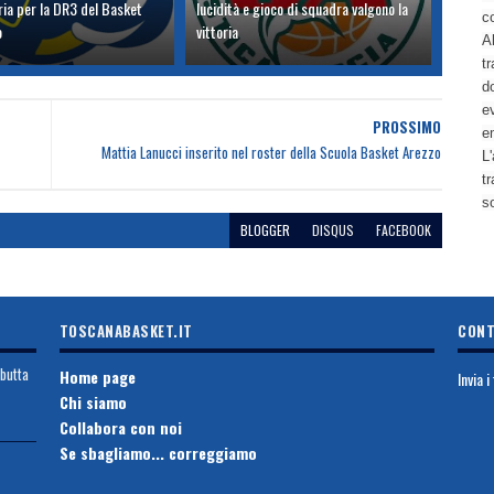
oria per la DR3 del Basket
lucidità e gioco di squadra valgono la
c
o
vittoria
Al
tr
d
ev
PROSSIMO
e
Mattia Lanucci inserito nel roster della Scuola Basket Arezzo
L'
t
s
BLOGGER
DISQUS
FACEBOOK
TOSCANABASKET.IT
CONT
ebutta
Home page
Invia 
Chi siamo
Collabora con noi
Se sbagliamo... correggiamo