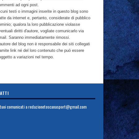
ommenti ad ogni post.
cuni testi o immagini inserite in questo blog sono
atte da internet e, pertanto, considerate di pubblico
ominio; qualora la loro pubblicazione violasse
entuali diritti d'autore, vogliate comunicarlo via
mail. Saranno immediatamente rimossi.
autore del blog non è responsabile dei siti collegati
ramite link né del loro contenuto che può essere
oggetto a variazioni nel tempo.
ATTI
i tuoi comunicati a
redazionetoscanasport@gmail.com