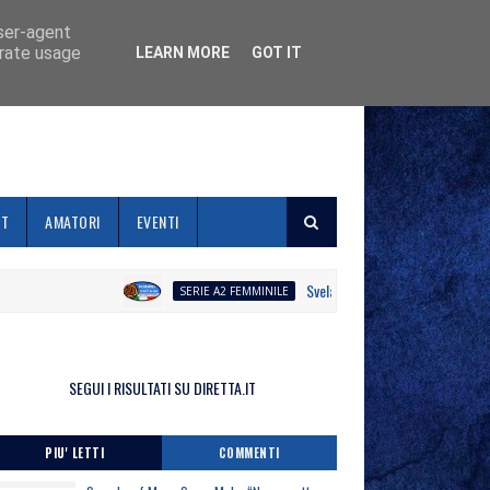
user-agent
erate usage
LEARN MORE
GOT IT
ET
AMATORI
EVENTI
Svelato il calendario la Polisportiva G
SERIE A2 FEMMINILE
SEGUI I RISULTATI SU DIRETTA.IT
PIU' LETTI
COMMENTI