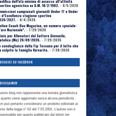
odifica dell’età minima di accesso all’attività
portiva agonistica ex D.M. 18/2/1982.
- 8/5/2026
mmissioni campionati giovanili Under 17 e Under
5 d’Eccellenza stagione sportiva
026/2027.
- 8/4/2026
nline Coach Box Magazine, un numero speciale:
Fare Nazionale”.
- 7/29/2026
linic per Allenatori del Settore Giovanile,
atelica (Mc) 26/09/2026.
- 7/29/2026
e condoglianze della Fip Toscana per il lutto che
a colpito la famiglia Varvarito.
- 7/28/2026
SEGUICI SU FACEBOOK
DISCLAIMER
uesto blog non rappresenta una testata giornalistica
n quanto viene aggiornato senza alcuna periodicità .
n può pertanto considerarsi un prodotto editoriale ai
nsi della legge n° 62 del 7.03.2001. L'autore non è
sponsabile per quanto pubblicato dai lettori nei