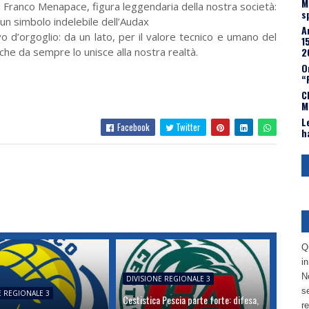
M
di Franco Menapace, figura leggendaria della nostra società:
s
 un simbolo indelebile dell’Audax
A
o d’orgoglio: da un lato, per il valore tecnico e umano del
1
2
 che da sempre lo unisce alla nostra realtà.
O
“
C
M
L
Facebook
Twitter
h
Q
i
No
DIVISIONE REGIONALE 3
se
E REGIONALE 3
Cestistica Pescia parte forte: difesa,
re