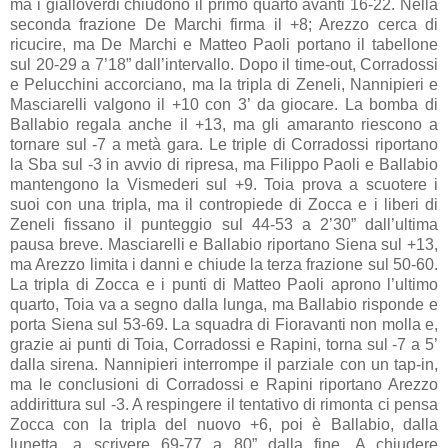
ma i gialloverdi chiudono il primo quarto avanti 16-22. Nella
seconda frazione De Marchi firma il +8; Arezzo cerca di
ricucire, ma De Marchi e Matteo Paoli portano il tabellone
sul 20-29 a 7’18” dall’intervallo. Dopo il time-out, Corradossi
e Pelucchini accorciano, ma la tripla di Zeneli, Nannipieri e
Masciarelli valgono il +10 con 3’ da giocare. La bomba di
Ballabio regala anche il +13, ma gli amaranto riescono a
tornare sul -7 a metà gara. Le triple di Corradossi riportano
la Sba sul -3 in avvio di ripresa, ma Filippo Paoli e Ballabio
mantengono la Vismederi sul +9. Toia prova a scuotere i
suoi con una tripla, ma il contropiede di Zocca e i liberi di
Zeneli fissano il punteggio sul 44-53 a 2’30” dall’ultima
pausa breve. Masciarelli e Ballabio riportano Siena sul +13,
ma Arezzo limita i danni e chiude la terza frazione sul 50-60.
La tripla di Zocca e i punti di Matteo Paoli aprono l’ultimo
quarto, Toia va a segno dalla lunga, ma Ballabio risponde e
porta Siena sul 53-69. La squadra di Fioravanti non molla e,
grazie ai punti di Toia, Corradossi e Rapini, torna sul -7 a 5’
dalla sirena. Nannipieri interrompe il parziale con un tap-in,
ma le conclusioni di Corradossi e Rapini riportano Arezzo
addirittura sul -3. A respingere il tentativo di rimonta ci pensa
Zocca con la tripla del nuovo +6, poi è Ballabio, dalla
lunetta, a scrivere 69-77 a 80” dalla fine. A chiudere