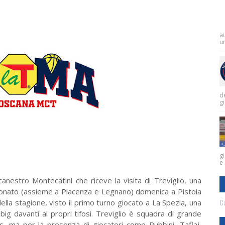
a
un
de
g
gi
e 
anestro Montecatini che riceve la visita di Treviglio, una
ionato (assieme a Piacenza e Legnano) domenica a Pistoia
Ca
della stagione, visto il primo turno giocato a La Spezia, una
ig davanti ai propri tifosi. Treviglio è squadra di grande
us, ma per la presenza di giocatori come Rubbini, Taflaj,