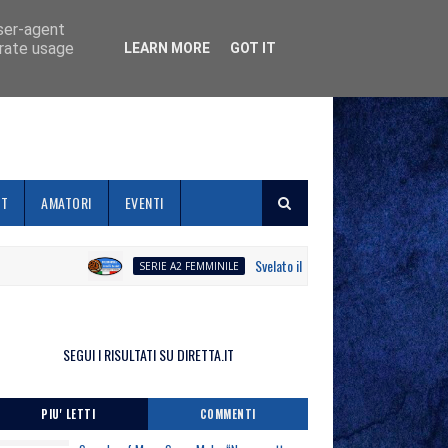
user-agent
erate usage
LEARN MORE
GOT IT
ET
AMATORI
EVENTI
Svelato il calendario la Polisportiva Galli 
SERIE A2 FEMMINILE
SEGUI I RISULTATI SU DIRETTA.IT
PIU' LETTI
COMMENTI