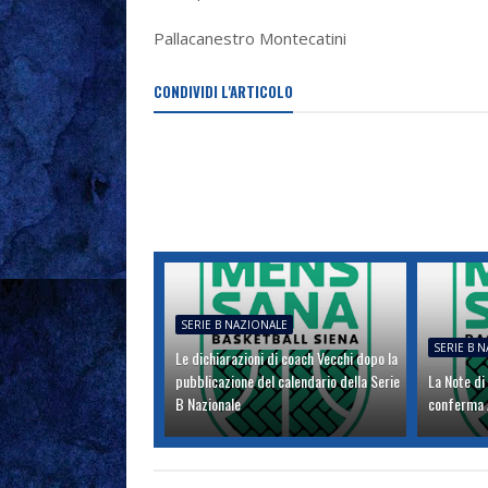
Pallacanestro Montecatini
CONDIVIDI L'ARTICOLO
SERIE B NAZIONALE
SERIE B 
Le dichiarazioni di coach Vecchi dopo la
pubblicazione del calendario della Serie
La Note di
B Nazionale
conferma A