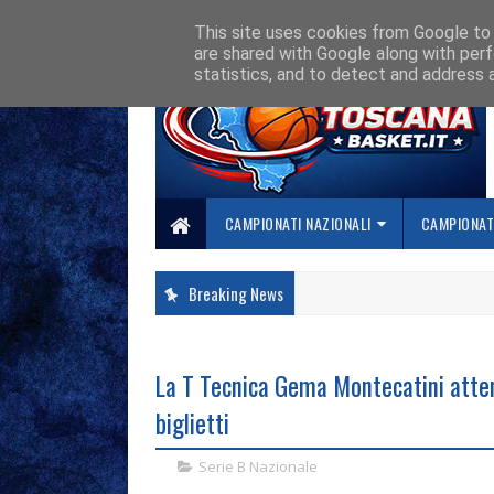
HOME
CHI SIAMO
COLLABORA CON NOI
SE SBAGLIAMO... CORREGG
This site uses cookies from Google to d
are shared with Google along with perf
statistics, and to detect and address 
CAMPIONATI NAZIONALI
CAMPIONATI
Breaking News
La T Tecnica Gema Montecatini attend
biglietti
Serie B Nazionale