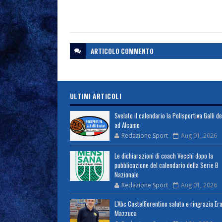
ARTICOLO
COMMENTO
ULTIMI ARTICOLI
Svelato il calendario la Polisportiva Galli d
ad Alcamo
Redazione Sport
Aug 01, 2026
Le dichiarazioni di coach Vecchi dopo la
pubblicazione del calendario della Serie B
Nazionale
Redazione Sport
Aug 01, 2026
L'Abc Castelfiorentino saluta e ringrazia Er
Mazzuca