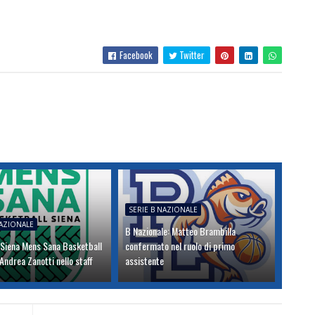
Facebook
Twitter
SERIE B NAZIONALE
NAZIONALE
B Nazionale: Matteo Brambilla
 Siena Mens Sana Basketball
confermato nel ruolo di primo
ndrea Zanotti nello staff
assistente