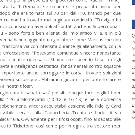
uesto La T Gema in settimana si è preparata anche per
a dopo che era tornata sul 70 pari dal -10, tirando per due
in cui non ha trovato mai la giusta continuità. "Treviglio ha
, li conosciamo avendoli affrontati anche in Supercoppa -
 sono forti e ben allenati dal mio amico Villa, e in più
Q
 Ravenna hanno aggiunto un giocatore come Marcius che non
i
trascorsa via con intensità durante gli allenamenti, con la
No
sa un'occasione. "Potevamo comunque vincere nonostante
se
 ma è inutile ripensarci. Stiamo anzi facendo tesoro degli
re
ività e intelligenza cestistica, fondamentali contro squadre
c
 importante anche correggere in corsa, trovare soluzioni
Al
zionerà sul parquet. Abbiamo i giocatori per poterlo fare e
tr
i nostri tifosi".
d
rnata di sabato sarà possibile acquistare i biglietti per
ev
allo 126 a Montecatini (10-12 e 16-18) e nella domenica
e
 abbonamenti, ancora acquistabili assieme alle Fidelity Card
L'
ossibile recarsi alla Tabaccheria Trenta e Lode di via
t
s
carrara. Ovviamente per i tifosi ospiti, fino al sabato alle
circuito Ticketone, così come per in ogni altro settore (per