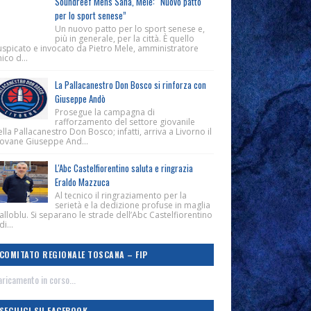
Soundreef Mens Sana, Mele: “Nuovo patto
per lo sport senese”
Un nuovo patto per lo sport senese e,
più in generale, per la città. È quello
uspicato e invocato da Pietro Mele, amministratore
ico d...
La Pallacanestro Don Bosco si rinforza con
Giuseppe Andò
Prosegue la campagna di
rafforzamento del settore giovanile
lla Pallacanestro Don Bosco; infatti, arriva a Livorno il
iovane Giuseppe And...
L'Abc Castelfiorentino saluta e ringrazia
Eraldo Mazzuca
Al tecnico il ringraziamento per la
serietà e la dedizione profuse in maglia
alloblu. Si separano le strade dell’Abc Castelfiorentino
di...
COMITATO REGIONALE TOSCANA – FIP
ricamento in corso...
SEGUICI SU FACEBOOK