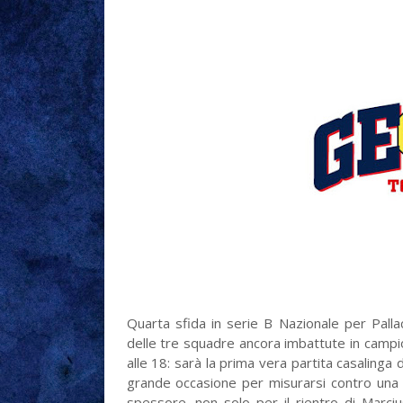
Quarta sfida in serie B Nazionale per Pallac
delle tre squadre ancora imbattute in camp
alle 18: sarà la prima vera partita casalinga 
grande occasione per misurarsi contro una b
spessore, non solo per il rientro di Marci