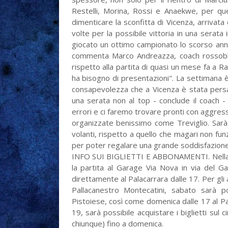
Restelli, Morina, Rossi e Anaekwe, per q
dimenticare la sconfitta di Vicenza, arrivat
volte per la possibile vittoria in una serata 
giocato un ottimo campionato lo scorso anno
commenta Marco Andreazza, coach rossoblu -
rispetto alla partita di quasi un mese fa a
ha bisogno di presentazioni". La settimana è 
consapevolezza che a Vicenza è stata per
una serata non al top - conclude il coach -
errori e ci faremo trovare pronti con aggress
organizzate benissimo come Treviglio. Sarà
volanti, rispetto a quello che magari non fun
per poter regalare una grande soddisfazione a
INFO SUI BIGLIETTI E ABBONAMENTI. Nella gio
la partita al Garage Via Nova in via del G
direttamente al Palacarrara dalle 17. Per gli
Pallacanestro Montecatini, sabato sarà p
Pistoiese, così come domenica dalle 17 al Pala
19, sarà possibile acquistare i biglietti sul 
chiunque) fino a domenica.