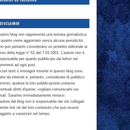
DISCLAIMER
uesto blog non rappresenta una testata giornalistica
n quanto viene aggiornato senza alcuna periodicità .
n può pertanto considerarsi un prodotto editoriale ai
nsi della legge n° 62 del 7.03.2001. L'autore non è
sponsabile per quanto pubblicato dai lettori nei
ommenti ad ogni post.
cuni testi o immagini inserite in questo blog sono
atte da internet e, pertanto, considerate di pubblico
ominio; qualora la loro pubblicazione violasse
entuali diritti d'autore, vogliate comunicarlo via
mail. Saranno immediatamente rimossi.
autore del blog non è responsabile dei siti collegati
ramite link né del loro contenuto che può essere
oggetto a variazioni nel tempo.