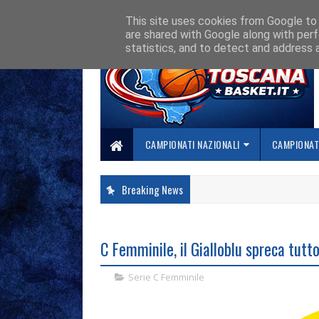
HOME
CHI SIAMO
COLLABORA CON NOI
SE SBAGLIAMO... CORREGG
This site uses cookies from Google to d
are shared with Google along with perf
statistics, and to detect and address 
CAMPIONATI NAZIONALI
CAMPIONATI
Breaking News
C Femminile, il Gialloblu spreca tutto
Serie C Femminile