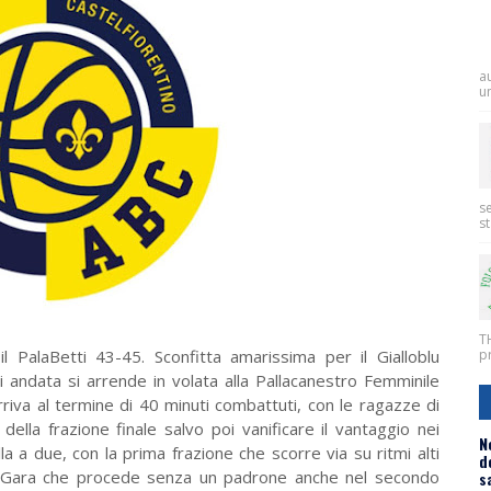
a
un
se
st
T
 PalaBetti 43-45. Sconfitta amarissima per il Gialloblu
pr
di andata si arrende in volata alla Pallacanestro Femminile
rriva al termine di 40 minuti combattuti, con le ragazze di
 della frazione finale salvo poi vanificare il vantaggio nei
N
alla a due, con la prima frazione che scorre via su ritmi alti
d
a. Gara che procede senza un padrone anche nel secondo
s