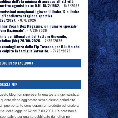
odifica dell’età minima di accesso all’attività
portiva agonistica ex D.M. 18/2/1982.
- 8/5/2026
mmissioni campionati giovanili Under 17 e Under
5 d’Eccellenza stagione sportiva
026/2027.
- 8/4/2026
nline Coach Box Magazine, un numero speciale:
Fare Nazionale”.
- 7/29/2026
linic per Allenatori del Settore Giovanile,
atelica (Mc) 26/09/2026.
- 7/29/2026
e condoglianze della Fip Toscana per il lutto che
a colpito la famiglia Varvarito.
- 7/28/2026
SEGUICI SU FACEBOOK
DISCLAIMER
uesto blog non rappresenta una testata giornalistica
n quanto viene aggiornato senza alcuna periodicità .
n può pertanto considerarsi un prodotto editoriale ai
nsi della legge n° 62 del 7.03.2001. L'autore non è
sponsabile per quanto pubblicato dai lettori nei