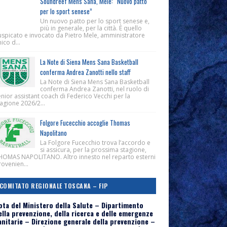
Soundreef Mens Sana, Mele: “Nuovo patto
per lo sport senese”
Un nuovo patto per lo sport senese e,
più in generale, per la città. È quello
uspicato e invocato da Pietro Mele, amministratore
ico d...
La Note di Siena Mens Sana Basketball
conferma Andrea Zanotti nello staff
La Note di Siena Mens Sana Basketball
conferma Andrea Zanotti, nel ruolo di
nior assistant coach di Federico Vecchi per la
agione 2026/2...
Folgore Fucecchio accoglie Thomas
Napolitano
La Folgore Fucecchio trova l’accordo e
si assicura, per la prossima stagione,
HOMAS NAPOLITANO. Altro innesto nel reparto esterni
ovenien...
COMITATO REGIONALE TOSCANA – FIP
ota del Ministero della Salute – Dipartimento
ella prevenzione, della ricerca e delle emergenze
anitarie – Direzione generale della prevenzione –