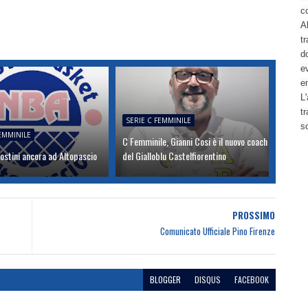
c
Al
tr
d
ev
e
L'
t
SERIE C FEMMINILE
s
FEMMINILE
C Femminile, Gianni Cosi è il nuovo coach
ostini ancora ad Altopascio
del Gialloblu Castelfiorentino
PROSSIMO
Comunicato Ufficiale Pino Firenze
BLOGGER
DISQUS
FACEBOOK