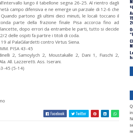
M
’intervallo lungo il tabellone segna 26-25. Al rientro dagli
s
lla metà campo difensiva e ne emerge un parziale di 12-6 che
A
Quando partono gli ultimi dieci minuti, le locali toccano il
1
2
nda parte della frazione finale Pisa accorcia fino ad
 lancette, dopo errori da entrambe le parti, tutto si decide
O
“
2 delle ospiti fa partire i titoli di coda.
C
 al PalaGilardetti contro Virtus Siena.
M
MM. PISA 43-45
L
dinelli 2, Samoylych 2, Moustakalle 2, Dani 1, Fiaschi 2,
h
la. All. Lazzeretti. Ass. Iserani.
43-45 (5-14)
ino
Q
Facebook
Twitter
i
No
se
re