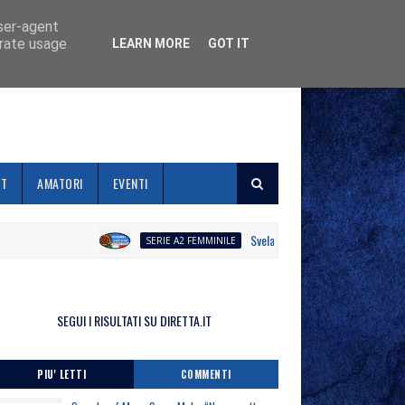
user-agent
erate usage
LEARN MORE
GOT IT
ET
AMATORI
EVENTI
Svelato il calendario la Polisportiva Ga
SERIE A2 FEMMINILE
SEGUI I RISULTATI SU DIRETTA.IT
PIU' LETTI
COMMENTI