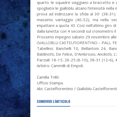
quarto: le squadre viaggiano a braccetto e all
spogliatoi le gialloblu alzano l’intensità ne
prova ad indirizzare la sfida al 30′ (38-31). 
massimo vantaggio (40-32), ma nella seco
impattare a quota 43. Così nell’ultimo giro di
dalla lunetta: con 4 secondi sul cronometro il 2/
Prossimo impegno sabato 29 novembre alle 19
GIALLOBLU CASTELFIORENTINO – PALL. FE
Tabellino: Banchelli 10, Bellantoni 24, Ban
Baldinotti, De Felice, D’Ambrosio, Ancilotti, L’A
Parziali: 18-15, 26-25 (8-10), 38-31 (12-6), 
Arbitro: Cammilli di Empoli.
Camilla Trillò
Ufficio Stampa
Abc Castelfiorentino / Gialloblu Castelfiorent
CONDIVIDI L'ARTICOLO