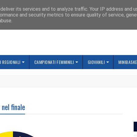
IAMO
eliver its services and to analyze traffic. Your IP address and 
ormance and security metrics to ensure quality of service, gen
abuse.
 REGIONALI
CAMPIONATI FEMMINILI
GIOVANILI
MINIBASK
 nel finale