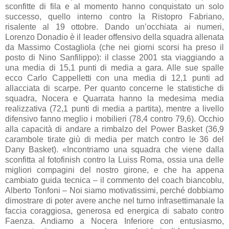
sconfitte di fila e al momento hanno conquistato un solo
successo, quello interno contro la Ristopro Fabriano,
risalente al 19 ottobre. Dando un’occhiata ai numeri,
Lorenzo Donadio è il leader offensivo della squadra allenata
da Massimo Costagliola (che nei giorni scorsi ha preso il
posto di Nino Sanfilippo): il classe 2001 sta viaggiando a
una media di 15,1 punti di media a gara. Alle sue spalle
ecco Carlo Cappelletti con una media di 12,1 punti ad
allacciata di scarpe. Per quanto concerne le statistiche di
squadra, Nocera e Quarrata hanno la medesima media
realizzativa (72,1 punti di media a partita), mentre a livello
difensivo fanno meglio i mobilieri (78,4 contro 79,6). Occhio
alla capacità di andare a rimbalzo del Power Basket (36,9
carambole tirate giù di media per match contro le 36 del
Dany Basket). «Incontriamo una squadra che viene dalla
sconfitta al fotofinish contro la Luiss Roma, ossia una delle
migliori compagini del nostro girone, e che ha appena
cambiato guida tecnica – il commento del coach biancoblu,
Alberto Tonfoni – Noi siamo motivatissimi, perché dobbiamo
dimostrare di poter avere anche nel turno infrasettimanale la
faccia coraggiosa, generosa ed energica di sabato contro
Faenza. Andiamo a Nocera Inferiore con entusiasmo,