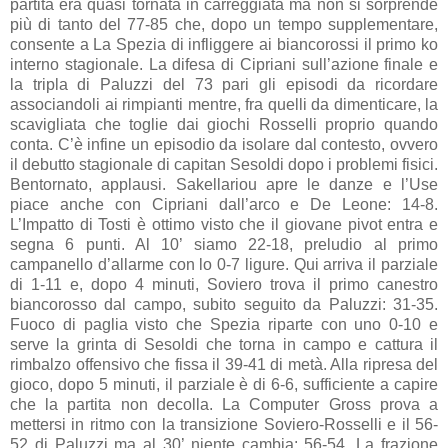
partita era quasi tornata in carreggiata ma non si sorprende
più di tanto del 77-85 che, dopo un tempo supplementare,
consente a La Spezia di infliggere ai biancorossi il primo ko
interno stagionale. La difesa di Cipriani sull’azione finale e
la tripla di Paluzzi del 73 pari gli episodi da ricordare
associandoli ai rimpianti mentre, fra quelli da dimenticare, la
scavigliata che toglie dai giochi Rosselli proprio quando
conta. C’è infine un episodio da isolare dal contesto, ovvero
il debutto stagionale di capitan Sesoldi dopo i problemi fisici.
Bentornato, applausi. Sakellariou apre le danze e l’Use
piace anche con Cipriani dall’arco e De Leone: 14-8.
L’Impatto di Tosti è ottimo visto che il giovane pivot entra e
segna 6 punti. Al 10’ siamo 22-18, preludio al primo
campanello d’allarme con lo 0-7 ligure. Qui arriva il parziale
di 1-11 e, dopo 4 minuti, Soviero trova il primo canestro
biancorosso dal campo, subito seguito da Paluzzi: 31-35.
Fuoco di paglia visto che Spezia riparte con uno 0-10 e
serve la grinta di Sesoldi che torna in campo e cattura il
rimbalzo offensivo che fissa il 39-41 di metà. Alla ripresa del
gioco, dopo 5 minuti, il parziale è di 6-6, sufficiente a capire
che la partita non decolla. La Computer Gross prova a
mettersi in ritmo con la transizione Soviero-Rosselli e il 56-
52 di Paluzzi ma al 30’ niente cambia: 56-54. La frazione