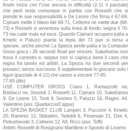
finale inizia con l’Use ancora in difficoltà (2-11 il parziale)
che però resta comunque in partita con Rosselli che si
prende le sue responsabilità e De Leone che firma il 67-69.
Cipriani mette il libero del 68-71, Cellerini ne mette due (68-
73) e Rosselli si avventura sulla linea di fondo, segna il 70-
73 ma cade male ed esce. Quando Cipriani recupera palla a
Kmetic e Paluzzi pianta la tripla del 73 pari si torna a
sperare, anche perché La Spezia perde palla e la Computer
Gross gioca i 26 secondi finali per vincere. Sakellariou non
trova il canestro e, seppur non si capisca bene il caos che
regna fra tavolo ed arbitri, La Spezia ha due secondi per
provarci, senza successo. Il supplementare lo giocano solo i
liguri (parziale di 4-12) che vanno a vincere 77-85.
77-85 (dts)
USE COMPUTER GROSS Ciano 1, Ramazzotti ne,
Baldacci ne, Sesoldi 2, Rosselli 11, Cipriani 10, Sakellariou
9, De Leone 15, Tosti 8, Soviero 5, Paluzzi 16, Regini. All.
Valentino (ass. Quartuccio/Cappa)
LA SPEZIA BASKET CLUB Lamperi 3, Puccioni 4, Kmetic
20, Ramirez 12, Sbbadini, Tedoldi 6, Pesenato 21, Deri 4,
Petrushevski 3, Cellerini 12. All. Ricci (ass. Toffi)
Arbitri: Rossetti di Rosignano Marittimo e Sposito di Livorno