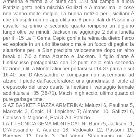
Armerina è ferma a 2 punti con 1/10 dal campo e allora
Patrizio getta nella mischia Gallizzi e Almansi ma le cose
non vanno molto meglio. La buona notizia per i siciliani è
che gli ospiti non ne approfittano: 8 punti filati di Passoni a
cavallo fra primo e secondo quarto rompono un digiuno
lungo oltre tre minuti. Jackson ne aggiunge 2 dalla lunetta
per il +15 La T Gema, Cepic gonfia la retina da dietro l’arco
ed esplode in un urlo liberatorio ma è un fuoco di paglia: la
situazione per la Siaz precipita velocemente dopo un altro
break di 7-0 a firma Acunzo e Jackson. Il figlio d’arte è
l’indiscusso protagonista con 12 punti nella sola seconda
frazione, utili a Montecatini per portarsi sul 14-37 prima e sul
16-40 poi. D’Alessandro e compagni non accennano ad
alzare il piede dall’acceleratore: una grandinata di triple al
crepuscolo del terzo quarto fa lievitare il vantaggio termale
addirittura a +35 (36-71). Match in ghiaccio, ultimo quarto di
pure garbage time.
SIAZ BASKET PIAZZA ARMERINA: Meluzzi 6, Paulinus 5,
Markovic 3, Cepic 14, Lepichev 7; Almansi 10, Gallizzi 6,
Colussa 4, Migone 4, Prai 3. All. Patrizio.
LA T TECNICA GEMA MONTECATINI: Burini 5, Jackson 11,
D’Alessandro 7, Acunzo 18, Vedovato 12; Passoni 15,
Bargnesi 13, Fratto 3, Del Vigna, Strautmanis ne. All.