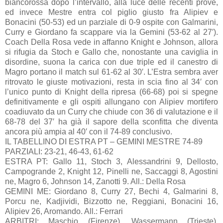
biancorossa dopo l’intervallo, alla luce delle recenti prove,
ed invece Mestre entra col piglio giusto fra Alipiev e
Bonacini (50-53) ed un parziale di 0-9 ospite con Galmarini,
Curry e Giordano fa scappare via la Gemini (53-62 al 27′).
Coach Della Rosa vede in affanno Knight e Johnson, allora
si rifugia da Stoch e Gallo che, nonostante una caviglia in
disordine, suona la carica con due triple ed il canestro di
Magro portano il match sul 61-62 al 30′. L’Estra sembra aver
ritrovato le giuste motivazioni, resta in scia fino al 34′ con
l’unico punto di Knight della ripresa (66-68) poi si spegne
definitivamente e gli ospiti allungano con Alipiev mortifero
coadiuvato da un Curry che chiude con 36 di valutazione e il
68-78 del 37′ ha già il sapore della sconfitta che diventa
ancora più ampia al 40′ con il 74-89 conclusivo.
IL TABELLINO DI ESTRA PT – GEMINI MESTRE 74-89
PARZIALI: 23-21, 46-43, 61-62
ESTRA PT: Gallo 11, Stoch 3, Alessandrini 9, Dellosto,
Campogrande 2, Knight 12, Pinelli ne, Saccaggi 8, Agostini
ne, Magro 6, Johnson 14, Zanotti 9. All.: Della Rosa
GEMINI ME: Giordano 8, Curry 27, Bechi 4, Galmarini 8,
Porcu ne, Kadjividi, Bizzotto ne, Reggiani, Bonacini 16,
Alipiev 26, Aromando. All.: Ferrari
ARBITRI: Maschio (Firenze), Wassermann (Trieste),