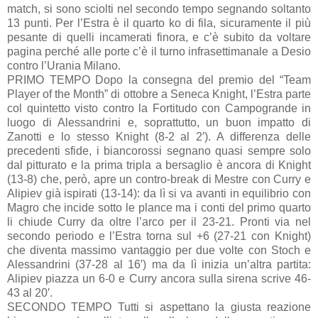
match, si sono sciolti nel secondo tempo segnando soltanto
13 punti. Per l’Estra è il quarto ko di fila, sicuramente il più
pesante di quelli incamerati finora, e c’è subito da voltare
pagina perché alle porte c’è il turno infrasettimanale a Desio
contro l’Urania Milano.
PRIMO TEMPO Dopo la consegna del premio del “Team
Player of the Month” di ottobre a Seneca Knight, l’Estra parte
col quintetto visto contro la Fortitudo con Campogrande in
luogo di Alessandrini e, soprattutto, un buon impatto di
Zanotti e lo stesso Knight (8-2 al 2′). A differenza delle
precedenti sfide, i biancorossi segnano quasi sempre solo
dal pitturato e la prima tripla a bersaglio è ancora di Knight
(13-8) che, però, apre un contro-break di Mestre con Curry e
Alipiev già ispirati (13-14): da lì si va avanti in equilibrio con
Magro che incide sotto le plance ma i conti del primo quarto
li chiude Curry da oltre l’arco per il 23-21. Pronti via nel
secondo periodo e l’Estra torna sul +6 (27-21 con Knight)
che diventa massimo vantaggio per due volte con Stoch e
Alessandrini (37-28 al 16′) ma da lì inizia un’altra partita:
Alipiev piazza un 6-0 e Curry ancora sulla sirena scrive 46-
43 al 20′.
SECONDO TEMPO Tutti si aspettano la giusta reazione