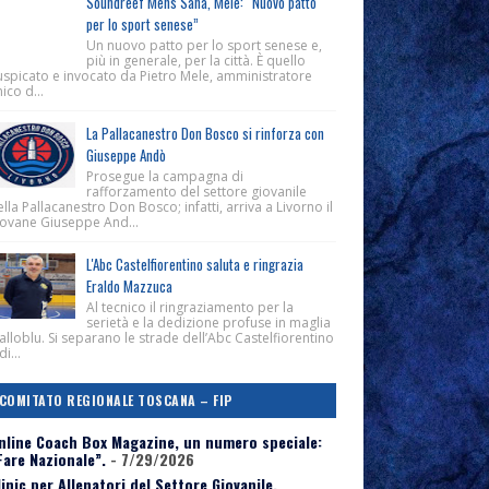
Soundreef Mens Sana, Mele: “Nuovo patto
per lo sport senese”
Un nuovo patto per lo sport senese e,
più in generale, per la città. È quello
uspicato e invocato da Pietro Mele, amministratore
ico d...
La Pallacanestro Don Bosco si rinforza con
Giuseppe Andò
Prosegue la campagna di
rafforzamento del settore giovanile
lla Pallacanestro Don Bosco; infatti, arriva a Livorno il
iovane Giuseppe And...
L'Abc Castelfiorentino saluta e ringrazia
Eraldo Mazzuca
Al tecnico il ringraziamento per la
serietà e la dedizione profuse in maglia
alloblu. Si separano le strade dell’Abc Castelfiorentino
di...
COMITATO REGIONALE TOSCANA – FIP
nline Coach Box Magazine, un numero speciale:
Fare Nazionale”.
- 7/29/2026
linic per Allenatori del Settore Giovanile,