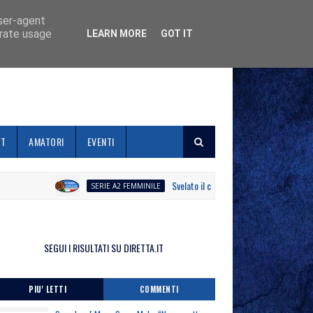
user-agent
erate usage
LEARN MORE
GOT IT
ET
AMATORI
EVENTI
Svelato il calendario la Polisportiva Galli de
SERIE A2 FEMMINILE
SEGUI I RISULTATI SU DIRETTA.IT
PIU' LETTI
COMMENTI