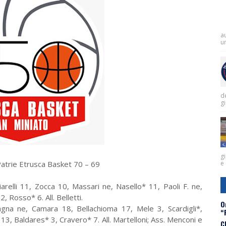
a
un
de
g
gi
atrie Etrusca Basket 70 – 69
e 
relli 11, Zocca 10, Massari ne, Nasello* 11, Paoli F. ne,
2, Rosso* 6. All. Belletti.
O
agna ne, Camara 18, Bellachioma 17, Mele 3, Scardigli*,
“
13, Baldares* 3, Cravero* 7. All. Martelloni; Ass. Menconi e
C