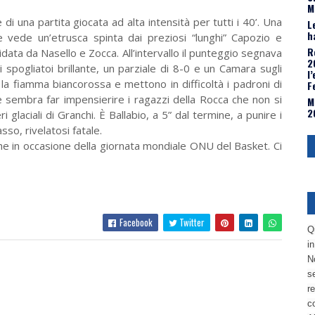
M
 di una partita giocata ad alta intensità per tutti i 40’. Una
L
h
e vede un’etrusca spinta dai preziosi “lunghi” Capozio e
R
ata da Nasello e Zocca. All’intervallo il punteggio segnava
2
 spogliatoi brillante, un parziale di 8-0 e un Camara sugli
l
 la fiamma biancorossa e mettono in difficoltà i padroni di
F
e sembra far impensierire i ragazzi della Rocca che non si
M
2
glaciali di Granchi. È Ballabio, a 5” dal termine, a punire i
sso, rivelatosi fatale.
 in occasione della giornata mondiale ONU del Basket. Ci
Facebook
Twitter
Q
i
No
se
re
c