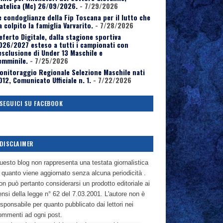
atelica (Mc) 26/09/2026.
- 7/29/2026
e condoglianze della Fip Toscana per il lutto che
a colpito la famiglia Varvarito.
- 7/28/2026
eferto Digitale, dalla stagione sportiva
026/2027 esteso a tutti i campionati con
’esclusione di Under 13 Maschile e
emminile.
- 7/25/2026
onitoraggio Regionale Selezione Maschile nati
012, Comunicato Ufficiale n. 1.
- 7/22/2026
SEGUICI SU FACEBOOK
DISCLAIMER
uesto blog non rappresenta una testata giornalistica
n quanto viene aggiornato senza alcuna periodicità .
n può pertanto considerarsi un prodotto editoriale ai
nsi della legge n° 62 del 7.03.2001. L'autore non è
sponsabile per quanto pubblicato dai lettori nei
ommenti ad ogni post.