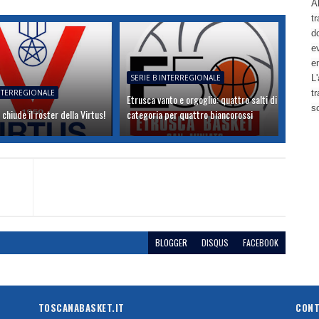
Al
tr
d
ev
e
SERIE B INTERREGIONALE
L'
INTERREGIONALE
t
Etrusca vanto e orgoglio: quattro salti di
s
 chiude il roster della Virtus!
categoria per quattro biancorossi
BLOGGER
DISQUS
FACEBOOK
TOSCANABASKET.IT
CONT