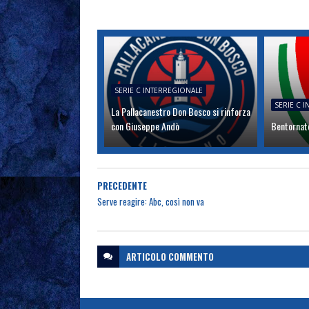
SERIE C INTERREGIONALE
SERIE C 
La Pallacanestro Don Bosco si rinforza
con Giuseppe Andò
Bentornato
PRECEDENTE
Serve reagire: Abc, così non va
ARTICOLO
COMMENTO