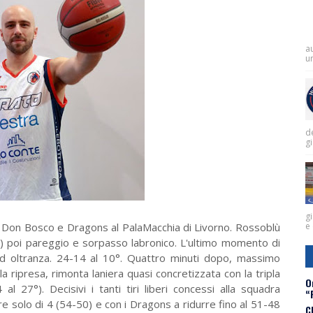
a
un
de
g
gi
a Don Bosco e Dragons al PalaMacchia di Livorno. Rossoblù
e 
45") poi pareggio e sorpasso labronico. L'ultimo momento di
 ad oltranza. 24-14 al 10°. Quattro minuti dopo, massimo
a ripresa, rimonta laniera quasi concretizzata con la tripla
O
 al 27°). Decisivi i tanti tiri liberi concessi alla squadra
“
e solo di 4 (54-50) e con i Dragons a ridurre fino al 51-48
C