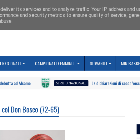
IAMO
eliver its services and to analyze traffic. Your IP address and 
ormance and security metrics to ensure quality of service, gen
abuse.
 REGIONALI
CAMPIONATI FEMMINILI
GIOVANILI
MINIBASK
tta ad Alcamo
Le dichiarazioni di coach Vecchi dopo
SERIE B NAZIONALE
o col Don Bosco (72-65)