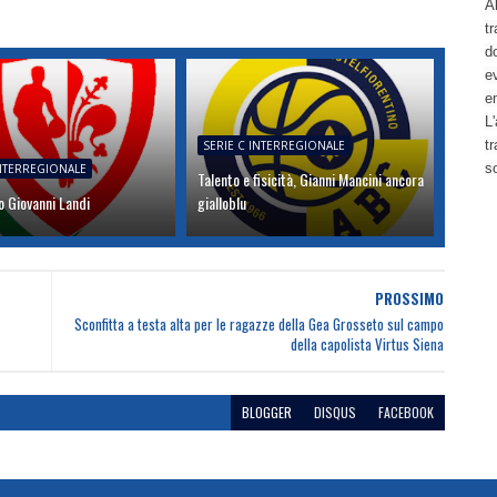
Al
tr
d
ev
e
L'
t
SERIE C INTERREGIONALE
s
INTERREGIONALE
Talento e fisicità, Gianni Mancini ancora
 Giovanni Landi
gialloblu
PROSSIMO
Sconfitta a testa alta per le ragazze della Gea Grosseto sul campo
della capolista Virtus Siena
BLOGGER
DISQUS
FACEBOOK