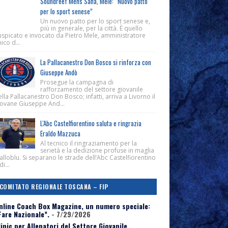
Soundreef Mens Sana, Mele: “Nuovo patto
per lo sport senese”
Un nuovo patto per lo sport senese e,
più in generale, per la città. È quello
uspicato e invocato da Pietro Mele, amministratore
ico d...
La Pallacanestro Don Bosco si rinforza con
Giuseppe Andò
Prosegue la campagna di
rafforzamento del settore giovanile
lla Pallacanestro Don Bosco; infatti, arriva a Livorno il
iovane Giuseppe And...
L'Abc Castelfiorentino saluta e ringrazia
Eraldo Mazzuca
Al tecnico il ringraziamento per la
serietà e la dedizione profuse in maglia
alloblu. Si separano le strade dell’Abc Castelfiorentino
di...
COMITATO REGIONALE TOSCANA – FIP
nline Coach Box Magazine, un numero speciale:
Fare Nazionale”.
- 7/29/2026
linic per Allenatori del Settore Giovanile,