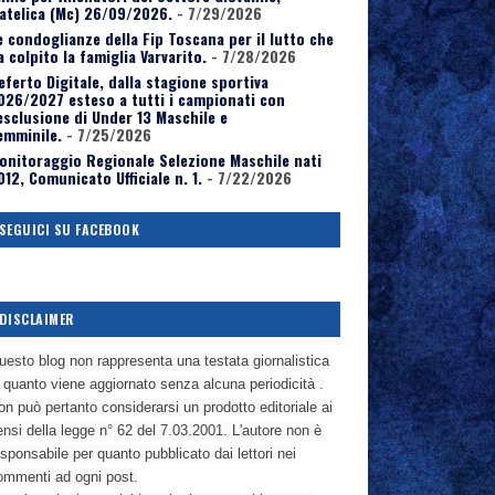
atelica (Mc) 26/09/2026.
- 7/29/2026
e condoglianze della Fip Toscana per il lutto che
a colpito la famiglia Varvarito.
- 7/28/2026
eferto Digitale, dalla stagione sportiva
026/2027 esteso a tutti i campionati con
’esclusione di Under 13 Maschile e
emminile.
- 7/25/2026
onitoraggio Regionale Selezione Maschile nati
012, Comunicato Ufficiale n. 1.
- 7/22/2026
SEGUICI SU FACEBOOK
DISCLAIMER
uesto blog non rappresenta una testata giornalistica
n quanto viene aggiornato senza alcuna periodicità .
n può pertanto considerarsi un prodotto editoriale ai
nsi della legge n° 62 del 7.03.2001. L'autore non è
sponsabile per quanto pubblicato dai lettori nei
ommenti ad ogni post.