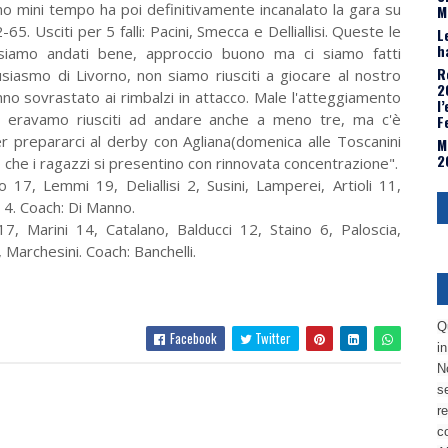
timo mini tempo ha poi definitivamente incanalato la gara su
M
-65. Usciti per 5 falli: Pacini, Smecca e Delliallisi. Queste le
L
h
 siamo andati bene, approccio buono ma ci siamo fatti
R
usiasmo di Livorno, non siamo riusciti a giocare al nostro
2
nno sovrastato ai rimbalzi in attacco. Male l'atteggiamento
l
ure eravamo riusciti ad andare anche a meno tre, ma c'è
F
r prepararci al derby con Agliana(domenica alle Toscanini
M
2
o che i ragazzi si presentino con rinnovata concentrazione".
, Lemmi 19, Deliallisi 2, Susini, Lamperei, Artioli 11,
i 4. Coach: Di Manno.
Marini 14, Catalano, Balducci 12, Staino 6, Paloscia,
 Marchesini. Coach: Banchelli.
Q
Facebook
Twitter
i
No
se
re
c