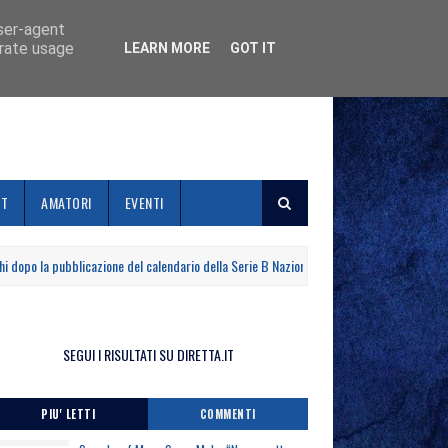
user-agent
erate usage
LEARN MORE
GOT IT
ET
AMATORI
EVENTI
 la pubblicazione del calendario della Serie B Nazionale
L'
GIOVANILI
SEGUI I RISULTATI SU DIRETTA.IT
PIU' LETTI
COMMENTI