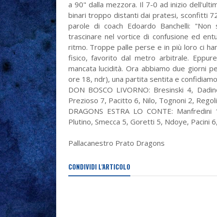
a 90" dalla mezzora. Il 7-0 ad inizio dell'ul
binari troppo distanti dai pratesi, sconfitti 72
parole di coach Edoardo Banchelli: "Non
trascinare nel vortice di confusione ed ent
ritmo. Troppe palle perse e in più loro ci ha
fisico, favorito dal metro arbitrale. Epp
mancata lucidità. Ora abbiamo due giorni pe
ore 18, ndr), una partita sentita e confidiam
DON BOSCO LIVORNO: Bresinski 4, Dadino 17
Prezioso 7, Pacitto 6, Nilo, Tognoni 2, Regol
DRAGONS ESTRA LO CONTE: Manfredini 17, 
Plutino, Smecca 5, Goretti 5, Ndoye, Pacini 6,
Pallacanestro Prato Dragons
CONDIVIDI L'ARTICOLO