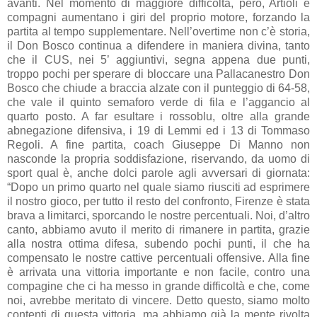
avanti. Nel momento di maggiore difficoltà, però, Artioli e
compagni aumentano i giri del proprio motore, forzando la
partita al tempo supplementare. Nell’overtime non c’è storia,
il Don Bosco continua a difendere in maniera divina, tanto
che il CUS, nei 5’ aggiuntivi, segna appena due punti,
troppo pochi per sperare di bloccare una Pallacanestro Don
Bosco che chiude a braccia alzate con il punteggio di 64-58,
che vale il quinto semaforo verde di fila e l’aggancio al
quarto posto. A far esultare i rossoblu, oltre alla grande
abnegazione difensiva, i 19 di Lemmi ed i 13 di Tommaso
Regoli. A fine partita, coach Giuseppe Di Manno non
nasconde la propria soddisfazione, riservando, da uomo di
sport qual è, anche dolci parole agli avversari di giornata:
“Dopo un primo quarto nel quale siamo riusciti ad esprimere
il nostro gioco, per tutto il resto del confronto, Firenze è stata
brava a limitarci, sporcando le nostre percentuali. Noi, d’altro
canto, abbiamo avuto il merito di rimanere in partita, grazie
alla nostra ottima difesa, subendo pochi punti, il che ha
compensato le nostre cattive percentuali offensive. Alla fine
è arrivata una vittoria importante e non facile, contro una
compagine che ci ha messo in grande difficoltà e che, come
noi, avrebbe meritato di vincere. Detto questo, siamo molto
contenti di questa vittoria, ma abbiamo già la mente rivolta