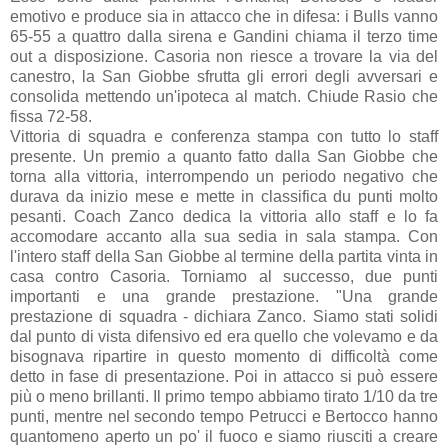
emotivo e produce sia in attacco che in difesa: i Bulls vanno
65-55 a quattro dalla sirena e Gandini chiama il terzo time
out a disposizione. Casoria non riesce a trovare la via del
canestro, la San Giobbe sfrutta gli errori degli avversari e
consolida mettendo un'ipoteca al match. Chiude Rasio che
fissa 72-58.
Vittoria di squadra e conferenza stampa con tutto lo staff
presente. Un premio a quanto fatto dalla San Giobbe che
torna alla vittoria, interrompendo un periodo negativo che
durava da inizio mese e mette in classifica du punti molto
pesanti. Coach Zanco dedica la vittoria allo staff e lo fa
accomodare accanto alla sua sedia in sala stampa. Con
l'intero staff della San Giobbe al termine della partita vinta in
casa contro Casoria. Torniamo al successo, due punti
importanti e una grande prestazione. "Una grande
prestazione di squadra - dichiara Zanco. Siamo stati solidi
dal punto di vista difensivo ed era quello che volevamo e da
bisognava ripartire in questo momento di difficoltà come
detto in fase di presentazione. Poi in attacco si può essere
più o meno brillanti. Il primo tempo abbiamo tirato 1/10 da tre
punti, mentre nel secondo tempo Petrucci e Bertocco hanno
quantomeno aperto un po' il fuoco e siamo riusciti a creare