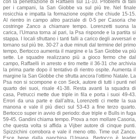
con la penetrazione di Raffaelli sul 11-10. Problemi di falli
per i campani, la San Giobbe va sul più tre. Nel finale
rosicchia e impatta la formazione ospite che chiude 15-15.
Al rientro in campo altro parziale di 0-5 per Casoria che
costringe Zanco a chiamare tempo. Lorenzetti suona la
carica, l'Umana torna al pari, la Psa risponde e la partita si
stappa. I locali sfruttano i tanti falli a carico degli avversari e
tornano sul più tre. 30-27 a due minuti dal termine del primo
tempo, Bertocco aumenta il margine e la San Giobbe va più
sette. Le squadre realizzano più a gioco fermo che dal
campo, Raffaelli in arresto e tiro mette il 36-31 che archivia
la prima parte dopo il tentativo di rientro ospite. Aumenta il
margine la San Giobbe che sfrutta ancora l'ottimo Natale. La
Psa non si scompone e con Seck, autore di tutti i punti nel
quarto dei suoi, risale 41-38. Resta avanti la squadra di
casa, Petrucci mette due triple in fila e porta i suoi 49-43.
Errori da una parte e dall'altra, Lorenzetti ci mette la sua
manona e vale il più dieci sul 53-43 a fine terzo quarto.
Bertocco super in avvio di periodo: due triple e Bulls in fuga
59-45. Gandini chiama tempo. Prova a non mollare Casoria,
che questa volta si affida a Vijber autore di cinque punti.
Spizzichini corrobora e vale il meno otto. Time out Zanco.
Esce bene dalla panchina l'Umana, Bertocco è leader