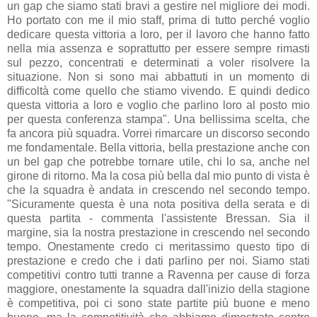
un gap che siamo stati bravi a gestire nel migliore dei modi.
Ho portato con me il mio staff, prima di tutto perché voglio
dedicare questa vittoria a loro, per il lavoro che hanno fatto
nella mia assenza e soprattutto per essere sempre rimasti
sul pezzo, concentrati e determinati a voler risolvere la
situazione. Non si sono mai abbattuti in un momento di
difficoltà come quello che stiamo vivendo. E quindi dedico
questa vittoria a loro e voglio che parlino loro al posto mio
per questa conferenza stampa". Una bellissima scelta, che
fa ancora più squadra. Vorrei rimarcare un discorso secondo
me fondamentale. Bella vittoria, bella prestazione anche con
un bel gap che potrebbe tornare utile, chi lo sa, anche nel
girone di ritorno. Ma la cosa più bella dal mio punto di vista è
che la squadra è andata in crescendo nel secondo tempo.
"Sicuramente questa è una nota positiva della serata e di
questa partita - commenta l'assistente Bressan. Sia il
margine, sia la nostra prestazione in crescendo nel secondo
tempo. Onestamente credo ci meritassimo questo tipo di
prestazione e credo che i dati parlino per noi. Siamo stati
competitivi contro tutti tranne a Ravenna per cause di forza
maggiore, onestamente la squadra dall'inizio della stagione
è competitiva, poi ci sono state partite più buone e meno