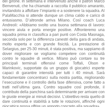
del girone. In settimana è intervenuto anche il patron Marco
Benvenuti, che ha chiamato a raccolta il pubblico amaranto,
invitandolo a affollare l’impianto e a sostenere la squadra. Al
PalaMacchia si attende dunque un clima caldo e carico di
entusiasmo. D’altronde arriva Milano. Così coach Luca
Andreoli: «Abbiamo svolto una buona settimana di lavoro:
vincere aiuta e porta energie positive. Affronteremo una
squadra prima in classifica a pari punti con Costa Masnaga,
seconda solo per la differenza canestri della gara di andata,
molto esperta e con grande fisicità. La prestazione di
Selargius, per 25-30 minuti, è stata positiva, ma sappiamo di
dover migliorare se vogliamo competere con continuità
contro le squadre di vertice. Milano può contare su tre
principali terminali offensivi come Toffali, Olson e
Marinkovic, supportate da un gruppo di giocatrici esperte
capaci di garantire intensità per tutti i 40 minuti. Sarà
fondamentale concentrarci sulla nostra partita, migliorando
l’esecuzione e il controllo della fase difensiva, come fatto a
tratti nell’ultima gara. Contro squadre così profonde, il
contributo della panchina sarà determinante per arrivare con
le giuste energie ai minuti decisivi. L’obiettivo resta quello di
dare continuità e stabilità a tutte le rotazioni, affinché ogni
giocatrice possa offrire un apporto concreto alla squadra».