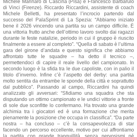
Michele Marinaro di Cascina (Pisa) e Francesco Barbarulo
di Vinci (Firenze). Riccardo Riccardini, assistente di coach
Michele Belletti, ha presentato l’incrocio partendo dal
successo del PalaSprint di La Spezia: “Abbiamo iniziato
bene il 2026 vincendo una partita su un campo difficile. È
una vittoria frutto anche dell’ottimo lavoro svolto dai ragazzi
durante le feste natalizie, periodo in cui il gruppo è riuscito
finalmente a essere al completo”. “Quella di sabato è l’ultima
gara del girone d’andata e questo significa che abbiamo
affrontato tutte le squadre – ha detto il tecnico –,
permettendoci di capire il reale livello del campionato. In
secondo luogo è la sfida tra le due capoliste, con in palio il
titolo d’inverno. Infine c’è l’aspetto del derby: una partita
molto sentita da entrambe le sponde della città e soprattutto
dal pubblico”. Passando al campo, Riccardini ha quindi
analizzato gli avversari: “Sfidiamo una squadra che sta
disputando un ottimo campionato e le undici vittorie a fronte
di sole due sconfitte lo confermano. Ha trovato una grande
alchimia tra i giocatori ed è una formazione che merita
pienamente la posizione che occupa in classifica”. “Da parte
nostra – ha concluso – c’è la consapevolezza di star
facendo un percorso eccellente, motivo per cui affrontiamo
la partita con grande tranquillità, senza nervosismi né