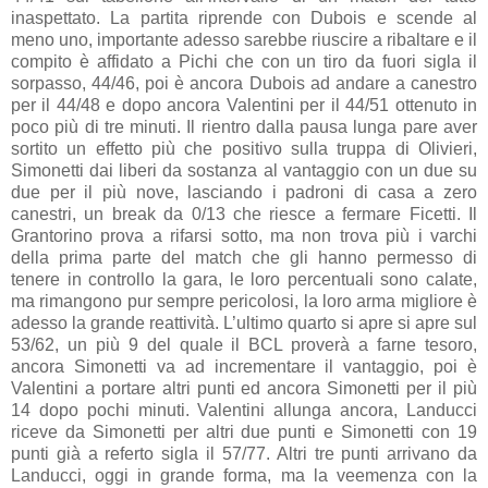
inaspettato. La partita riprende con Dubois e scende al
meno uno, importante adesso sarebbe riuscire a ribaltare e il
compito è affidato a Pichi che con un tiro da fuori sigla il
sorpasso, 44/46, poi è ancora Dubois ad andare a canestro
per il 44/48 e dopo ancora Valentini per il 44/51 ottenuto in
poco più di tre minuti. Il rientro dalla pausa lunga pare aver
sortito un effetto più che positivo sulla truppa di Olivieri,
Simonetti dai liberi da sostanza al vantaggio con un due su
due per il più nove, lasciando i padroni di casa a zero
canestri, un break da 0/13 che riesce a fermare Ficetti. Il
Grantorino prova a rifarsi sotto, ma non trova più i varchi
della prima parte del match che gli hanno permesso di
tenere in controllo la gara, le loro percentuali sono calate,
ma rimangono pur sempre pericolosi, la loro arma migliore è
adesso la grande reattività. L’ultimo quarto si apre si apre sul
53/62, un più 9 del quale il BCL proverà a farne tesoro,
ancora Simonetti va ad incrementare il vantaggio, poi è
Valentini a portare altri punti ed ancora Simonetti per il più
14 dopo pochi minuti. Valentini allunga ancora, Landucci
riceve da Simonetti per altri due punti e Simonetti con 19
punti già a referto sigla il 57/77. Altri tre punti arrivano da
Landucci, oggi in grande forma, ma la veemenza con la