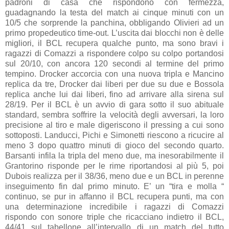
padroni di casa che rispondono con fermezza,
guadagnando la testa del match ai cinque minuti con un
10/5 che sorprende la panchina, obbligando Olivieri ad un
primo propedeutico time-out. L’uscita dai blocchi non è delle
migliori, il BCL recupera qualche punto, ma sono bravi i
ragazzi di Comazzi a rispondere colpo su colpo portandosi
sul 20/10, con ancora 120 secondi al termine del primo
tempino. Drocker accorcia con una nuova tripla e Mancino
replica da tre, Drocker dai liberi per due su due e Bossola
replica anche lui dai liberi, fino ad arrivare alla sirena sul
28/19. Per il BCL è un avvio di gara sotto il suo abituale
standard, sembra soffrire la velocità degli avversari, la loro
precisione al tiro e male digeriscono il pressing a cui sono
sottoposti. Landucci, Pichi e Simonetti riescono a ricucire al
meno 3 dopo quattro minuti di gioco del secondo quarto.
Barsanti infila la tripla del meno due, ma inesorabilmente il
Grantorino risponde per le rime riportandosi al più 5, poi
Dubois realizza per il 38/36, meno due e un BCL in perenne
inseguimento fin dal primo minuto. E’ un “tira e molla “
continuo, se pur in affanno il BCL recupera punti, ma con
una determinazione incredibile i ragazzi di Comazzi
rispondo con sonore triple che ricacciano indietro il BCL,
44/41 sul tabellone all’intervallo di un match del tutto