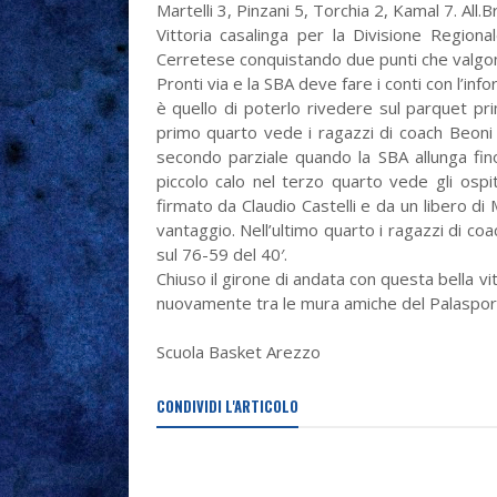
Martelli 3, Pinzani 5, Torchia 2, Kamal 7. All.Br
Vittoria casalinga per la Divisione Regiona
Cerretese conquistando due punti che valgono
Pronti via e la SBA deve fare i conti con l’inf
è quello di poterlo rivedere sul parquet pr
primo quarto vede i ragazzi di coach Beoni
secondo parziale quando la SBA allunga fino
piccolo calo nel terzo quarto vede gli ospi
firmato da Claudio Castelli e da un libero di 
vantaggio. Nell’ultimo quarto i ragazzi di c
sul 76-59 del 40′.
Chiuso il girone di andata con questa bella vit
nuovamente tra le mura amiche del Palasport 
Scuola Basket Arezzo
CONDIVIDI L'ARTICOLO