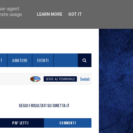
user-agent
erate usage
LEARN MORE
GOT IT
ET
AMATORI
EVENTI
Svelato il calendario la Polisportiva Gall
SERIE A2 FEMMINILE
SEGUI I RISULTATI SU DIRETTA.IT
PIU' LETTI
COMMENTI