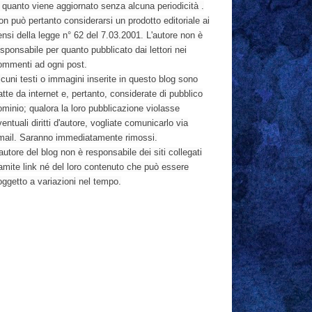
n quanto viene aggiornato senza alcuna periodicità .
n può pertanto considerarsi un prodotto editoriale ai
nsi della legge n° 62 del 7.03.2001. L'autore non è
sponsabile per quanto pubblicato dai lettori nei
ommenti ad ogni post.
cuni testi o immagini inserite in questo blog sono
atte da internet e, pertanto, considerate di pubblico
ominio; qualora la loro pubblicazione violasse
entuali diritti d'autore, vogliate comunicarlo via
mail. Saranno immediatamente rimossi.
autore del blog non è responsabile dei siti collegati
ramite link né del loro contenuto che può essere
oggetto a variazioni nel tempo.