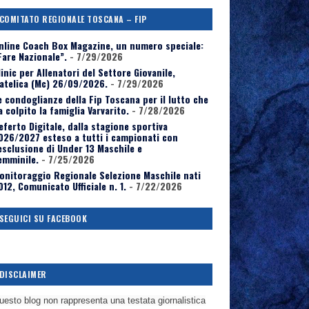
COMITATO REGIONALE TOSCANA – FIP
nline Coach Box Magazine, un numero speciale:
Fare Nazionale”.
- 7/29/2026
linic per Allenatori del Settore Giovanile,
atelica (Mc) 26/09/2026.
- 7/29/2026
e condoglianze della Fip Toscana per il lutto che
a colpito la famiglia Varvarito.
- 7/28/2026
eferto Digitale, dalla stagione sportiva
026/2027 esteso a tutti i campionati con
’esclusione di Under 13 Maschile e
emminile.
- 7/25/2026
onitoraggio Regionale Selezione Maschile nati
012, Comunicato Ufficiale n. 1.
- 7/22/2026
SEGUICI SU FACEBOOK
DISCLAIMER
uesto blog non rappresenta una testata giornalistica