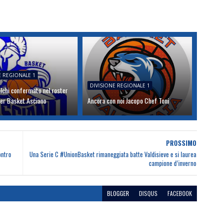
E REGIONALE 1
DIVISIONE REGIONALE 1
lchi confermato nel roster
ser Basket Asciano
Ancora con noi Jacopo Chef Toni
PROSSIMO
ontro
Una Serie C #UnionBasket rimaneggiata batte Valdisieve e si laurea
campione d’inverno
BLOGGER
DISQUS
FACEBOOK