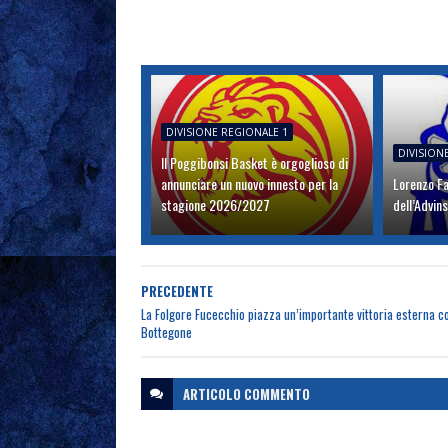
DIVISIONE REGIONALE 1
DIVISION
Il Poggibonsi Basket è orgoglioso di
annunciare un nuovo innesto per la
Lorenzo Fa
stagione 2026/2027
dell’Advin
PRECEDENTE
La Folgore Fucecchio piazza un’importante vittoria esterna c
Bottegone
ARTICOLO
COMMENTO