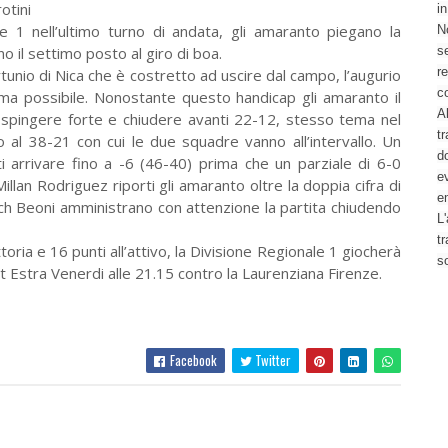
otini
i
le 1 nell’ultimo turno di andata, gli amaranto piegano la
No
 il settimo posto al giro di boa.
se
re
ortunio di Nica che è costretto ad uscire dal campo, l’augurio
c
ima possibile. Nonostante questo handicap gli amaranto il
Al
 spingere forte e chiudere avanti 22-12, stesso tema nel
tr
 al 38-21 con cui le due squadre vanno all’intervallo. Un
d
ti arrivare fino a -6 (46-40) prima che un parziale di 6-0
ev
Millan Rodriguez riporti gli amaranto oltre la doppia cifra di
e
oach Beoni amministrano con attenzione la partita chiudendo
L'
t
toria e 16 punti all’attivo, la Divisione Regionale 1 giocherà
s
Estra Venerdi alle 21.15 contro la Laurenziana Firenze.
Facebook
Twitter