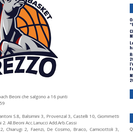
O
“
C
M
L
h
R
2
l
F
M
2
ach Beoni che salgono a 16 punti
-59
antoni S.8, Balsimini 3, Provenzal 3, Castelli 10, Giommetti
i 2. All.Beoni Acc.Lanucci Add.Arb.Cassi
22, Chiarugi 2, Faenzi, De Cosimo, Braico, Camiciottoli 3,
Q