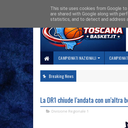
HOME
CHI SIAMO
COLLABORA CON NOI
SE SBAGLIAMO... CORREGG
This site uses cookies from Google to d
are shared with Google along with perf
statistics, and to detect and address 
CAMPIONATI NAZIONALI
CAMPIONATI
Breaking News
La DR1 chiude l’andata con un’altra b
Divisione Regionale 1