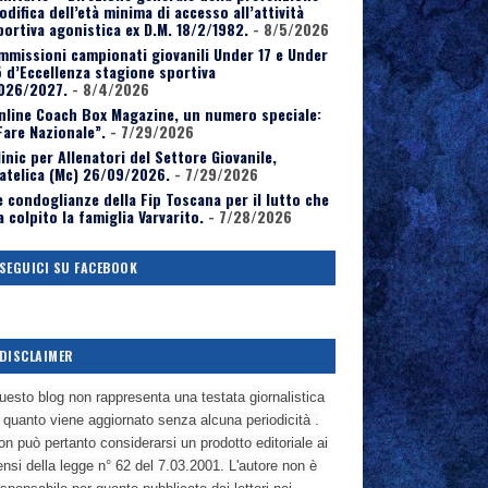
odifica dell’età minima di accesso all’attività
portiva agonistica ex D.M. 18/2/1982.
- 8/5/2026
mmissioni campionati giovanili Under 17 e Under
5 d’Eccellenza stagione sportiva
026/2027.
- 8/4/2026
nline Coach Box Magazine, un numero speciale:
Fare Nazionale”.
- 7/29/2026
linic per Allenatori del Settore Giovanile,
atelica (Mc) 26/09/2026.
- 7/29/2026
e condoglianze della Fip Toscana per il lutto che
a colpito la famiglia Varvarito.
- 7/28/2026
SEGUICI SU FACEBOOK
DISCLAIMER
uesto blog non rappresenta una testata giornalistica
n quanto viene aggiornato senza alcuna periodicità .
n può pertanto considerarsi un prodotto editoriale ai
nsi della legge n° 62 del 7.03.2001. L'autore non è