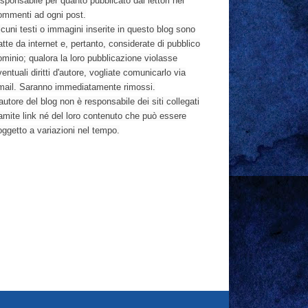
sponsabile per quanto pubblicato dai lettori nei
ommenti ad ogni post.
cuni testi o immagini inserite in questo blog sono
atte da internet e, pertanto, considerate di pubblico
ominio; qualora la loro pubblicazione violasse
entuali diritti d'autore, vogliate comunicarlo via
mail. Saranno immediatamente rimossi.
autore del blog non è responsabile dei siti collegati
ramite link né del loro contenuto che può essere
oggetto a variazioni nel tempo.