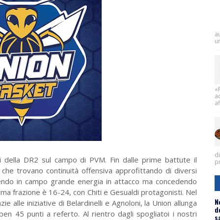
a
un
«
a
af
d
 della DR2 sul campo di PVM. Fin dalle prime battute il
pr
che trovano continuità offensiva approfittando di diversi
ttendo in campo grande energia in attacco ma concedendo
ima frazione è 16-24, con Chiti e Gesualdi protagonisti. Nel
N
ie alle iniziative di Belardinelli e Agnoloni, la Union allunga
d
ben 45 punti a referto. Al rientro dagli spogliatoi i nostri
s