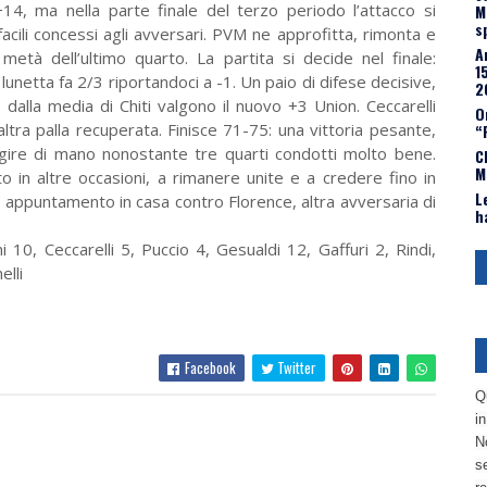
14, ma nella parte finale del terzo periodo l’attacco si
M
s
facili concessi agli avversari. PVM ne approfitta, rimonta e
A
metà dell’ultimo quarto. La partita si decide nel finale:
1
a lunetta fa 2/3 riportandoci a -1. Un paio di difese decisive,
2
o dalla media di Chiti valgono il nuovo +3 Union. Ceccarelli
O
’altra palla recuperata. Finisce 71-75: una vittoria pesante,
“
ire di mano nonostante tre quarti condotti molto bene.
C
M
o in altre occasioni, a rimanere unite e a credere fino in
L
o appuntamento in casa contro Florence, altra avversaria di
h
i 10, Ceccarelli 5, Puccio 4, Gesualdi 12, Gaffuri 2, Rindi,
elli
Facebook
Twitter
Q
i
No
se