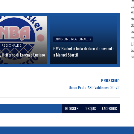
re
c
Al
tr
d
ev
e
DIVISIONE REGIONALE 2
L'
E REGIONALE 2
GMV Basket è lieta di dare il benvenuto
t
, il ritorno di Lorenzo Luciano
a Manuel Storti!
s
PROSSIMO
Union Prato-ASD Valdisieve 80-73
BLOGGER
DISQUS
FACEBOOK