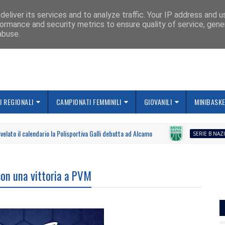
IAMO
eliver its services and to analyze traffic. Your IP address and 
ormance and security metrics to ensure quality of service, gen
abuse.
 REGIONALI
CAMPIONATI FEMMINILI
GIOVANILI
MINIBASK
il calendario la Polisportiva Galli debutta ad Alcamo
SERIE B NAZIONALE
con una vittoria a PVM