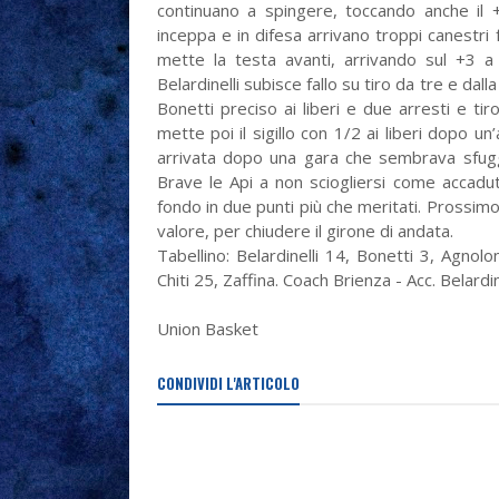
continuano a spingere, toccando anche il +
inceppa e in difesa arrivano troppi canestri 
mette la testa avanti, arrivando sul +3 a 
Belardinelli subisce fallo su tiro da tre e dall
Bonetti preciso ai liberi e due arresti e tir
mette poi il sigillo con 1/2 ai liberi dopo un
arrivata dopo una gara che sembrava sfugg
Brave le Api a non sciogliersi come accadut
fondo in due punti più che meritati. Prossim
valore, per chiudere il girone di andata.
Tabellino: Belardinelli 14, Bonetti 3, Agnolon
Chiti 25, Zaffina. Coach Brienza - Acc. Belardin
Union Basket
CONDIVIDI L'ARTICOLO