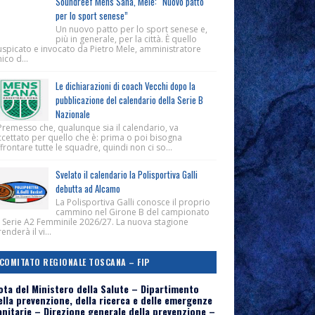
Soundreef Mens Sana, Mele: “Nuovo patto
per lo sport senese”
Un nuovo patto per lo sport senese e,
più in generale, per la città. È quello
uspicato e invocato da Pietro Mele, amministratore
ico d...
Le dichiarazioni di coach Vecchi dopo la
pubblicazione del calendario della Serie B
Nazionale
Premesso che, qualunque sia il calendario, va
ccettato per quello che è: prima o poi bisogna
frontare tutte le squadre, quindi non ci so...
Svelato il calendario la Polisportiva Galli
debutta ad Alcamo
La Polisportiva Galli conosce il proprio
cammino nel Girone B del campionato
i Serie A2 Femminile 2026/27. La nuova stagione
enderà il vi...
COMITATO REGIONALE TOSCANA – FIP
ota del Ministero della Salute – Dipartimento
ella prevenzione, della ricerca e delle emergenze
anitarie – Direzione generale della prevenzione –