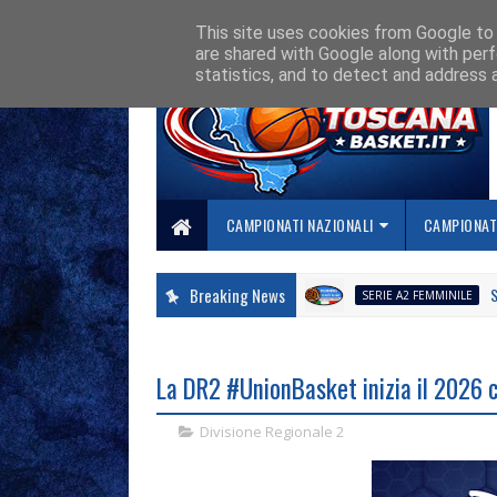
HOME
CHI SIAMO
COLLABORA CON NOI
SE SBAGLIAMO... CORREGG
This site uses cookies from Google to d
are shared with Google along with perf
statistics, and to detect and address 
CAMPIONATI NAZIONALI
CAMPIONATI
Breaking News
Svelato 
SERIE A2 FEMMINILE
La DR2 #UnionBasket inizia il 2026 
Divisione Regionale 2