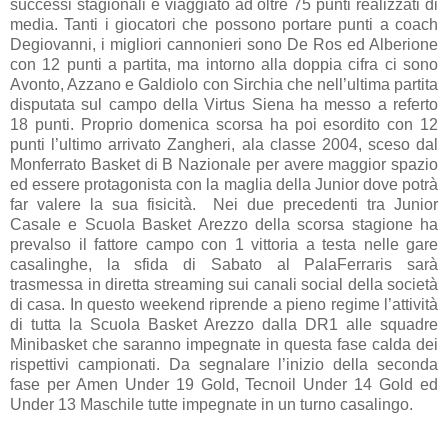
successi stagionali e viaggiato ad oltre 75 punti realizzati di
media. Tanti i giocatori che possono portare punti a coach
Degiovanni, i migliori cannonieri sono De Ros ed Alberione
con 12 punti a partita, ma intorno alla doppia cifra ci sono
Avonto, Azzano e Galdiolo con Sirchia che nell’ultima partita
disputata sul campo della Virtus Siena ha messo a referto
18 punti. Proprio domenica scorsa ha poi esordito con 12
punti l’ultimo arrivato Zangheri, ala classe 2004, sceso dal
Monferrato Basket di B Nazionale per avere maggior spazio
ed essere protagonista con la maglia della Junior dove potrà
far valere la sua fisicità. Nei due precedenti tra Junior
Casale e Scuola Basket Arezzo della scorsa stagione ha
prevalso il fattore campo con 1 vittoria a testa nelle gare
casalinghe, la sfida di Sabato al PalaFerraris sarà
trasmessa in diretta streaming sui canali social della società
di casa. In questo weekend riprende a pieno regime l’attività
di tutta la Scuola Basket Arezzo dalla DR1 alle squadre
Minibasket che saranno impegnate in questa fase calda dei
rispettivi campionati. Da segnalare l’inizio della seconda
fase per Amen Under 19 Gold, Tecnoil Under 14 Gold ed
Under 13 Maschile tutte impegnate in un turno casalingo.