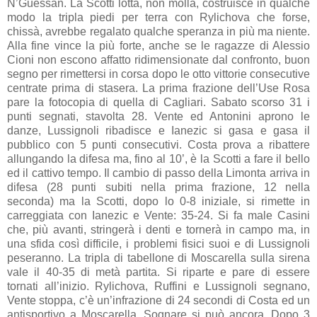
N’Guessan. La Scotti lotta, non molla, costruisce in qualche
modo la tripla piedi per terra con Rylichova che forse,
chissà, avrebbe regalato qualche speranza in più ma niente.
Alla fine vince la più forte, anche se le ragazze di Alessio
Cioni non escono affatto ridimensionate dal confronto, buon
segno per rimettersi in corsa dopo le otto vittorie consecutive
centrate prima di stasera. La prima frazione dell’Use Rosa
pare la fotocopia di quella di Cagliari. Sabato scorso 31 i
punti segnati, stavolta 28. Vente ed Antonini aprono le
danze, Lussignoli ribadisce e Ianezic si gasa e gasa il
pubblico con 5 punti consecutivi. Costa prova a ribattere
allungando la difesa ma, fino al 10’, è la Scotti a fare il bello
ed il cattivo tempo. Il cambio di passo della Limonta arriva in
difesa (28 punti subiti nella prima frazione, 12 nella
seconda) ma la Scotti, dopo lo 0-8 iniziale, si rimette in
carreggiata con Ianezic e Vente: 35-24. Si fa male Casini
che, più avanti, stringerà i denti e tornerà in campo ma, in
una sfida così difficile, i problemi fisici suoi e di Lussignoli
peseranno. La tripla di tabellone di Moscarella sulla sirena
vale il 40-35 di metà partita. Si riparte e pare di essere
tornati all’inizio. Rylichova, Ruffini e Lussignoli segnano,
Vente stoppa, c’è un’infrazione di 24 secondi di Costa ed un
antisportivo a Moscarella. Sognare si può ancora. Dopo 3