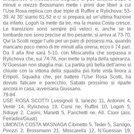
minuti e mezzo Brossmann mette i primi due liberi a cui
l’Use Rosa replica con due triple di Ruffini e Rylichova: 53-
39. Al 30’ siamo 61-52 e ci si prepara ad un’ultima frazione
da infarto. Logoh la mette da tre, ma la marea Costa cresce.
Le transizioni sono sempre più veloci e, anche se le
lombarde non sono precise al tiro pesante, si arriva al 73-70.
Qui la Scotti regge l’urto per un paio di possessi ma, quando
mancano poco meno di tre minuti alla sirena, ecco il 74 pari.
Da lì alla fine sarà 5-10, con Moscarella che sorpassa e
Rylichova che, sul 74-78, non mette la tripla della speranza.
N’Guessan non sbaglia mai. La partita più bella dell’anno si
chiude con la vittoria della squadra più forte vista finora a
Empoli. Squadra che, per battere l’Use Rosa Scotti, ha
dovuto faticare e parecchio. Sabato prossimo si riparte
ancora in casa, avversaria Giussano.
79-84
USE ROSA SCOTTI Lussignoli 9, Ianezic 11, Antonini 4,
Vente 14, Rylichova 19, Corsi ne, Ruffini 10, Logoh 5,
Ndiaye 2, Casini, Manetti 5, Panchetti ne. All. Cioni (ass.
Ferradini/Giusti)
LIMONTA COSTA MASNAGA Cibinetto 5, Teder 5, Sanogo,
Pirozzi 2, Brossmann 21, Moscarella 12, N’Guessan 19,