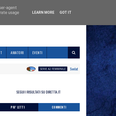
user-agent
erate usage
LEARN MORE
GOT IT
ET
AMATORI
EVENTI
Svelato il calendario la Polisportiva Gall
SERIE A2 FEMMINILE
SEGUI I RISULTATI SU DIRETTA.IT
PIU' LETTI
COMMENTI