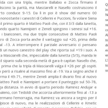
fida con una tripla, mentre Ballabio e Zocca firmano il
Q
scono la parità, ma Masciarelli e Nasello costruiscono il
i
rto conduce 9-15. Da lì in poi è show del numero 00
No
 nonostante i canestri di Cellerini e Puccioni, fa volare Siena
se
il primo quarto è Matteo Paoli che, con il 3/3 dalla lunetta,
re
condo quarto Nannipieri e Zeneli spingono i senesi sul +16.
c
i bianconeri, ma due triple consecutive di Matteo Paoli
Al
estro di Zocca porta anche il vantaggio sul +20, prima della
tr
 al -13. A interrompere il parziale avversario ci pensano
d
i un nuovo canestro del play che riporta sul +19 i suoi. A
ev
Masciarelli che, impeccabile dalla lunetta (5/5), manda le
e
il sipario sulla seconda metà di gara è capitan Nasello che,
L'
ima che la tripla di Masciarelli valga il +26 per gli ospiti.
t
 però a risalire al massimo fino al -19. Va a segno anche il
s
firma il 49-71, mentre Zeneli amplia il divario fino al nuovo
Matteo Paoli e Nannipieri a portare il punteggio sul 50-78,
nga distanza. In avvio di quarto periodo Ramirez Andujar e
ibaleno, con Tedoldi che accorcia ulteriormente fino al -13 a
li fermano l’emorragia, ma Ramirez va ancora a segno per il
lpisce di nuovo, ma le realizzazioni di Cellerini e Kmetic