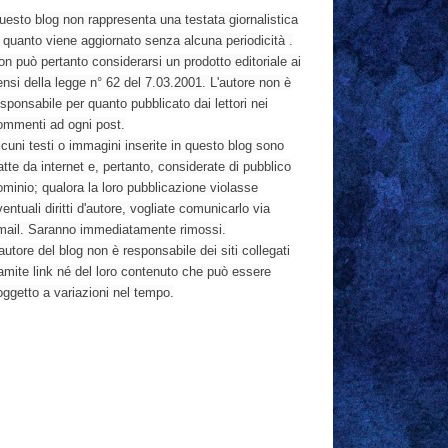
uesto blog non rappresenta una testata giornalistica
n quanto viene aggiornato senza alcuna periodicità .
n può pertanto considerarsi un prodotto editoriale ai
nsi della legge n° 62 del 7.03.2001. L'autore non è
sponsabile per quanto pubblicato dai lettori nei
ommenti ad ogni post.
cuni testi o immagini inserite in questo blog sono
atte da internet e, pertanto, considerate di pubblico
ominio; qualora la loro pubblicazione violasse
entuali diritti d'autore, vogliate comunicarlo via
mail. Saranno immediatamente rimossi.
autore del blog non è responsabile dei siti collegati
ramite link né del loro contenuto che può essere
oggetto a variazioni nel tempo.