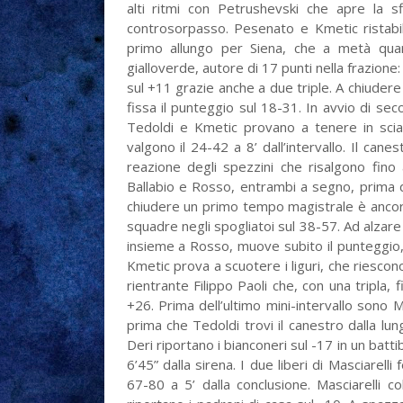
alti ritmi con Petrushevski che apre la s
controsorpasso. Pesenato e Kmetic ristabili
primo allungo per Siena, che a metà qua
gialloverde, autore di 17 punti nella frazione:
sul +11 grazie anche a due triple. A chiudere 
fissa il punteggio sul 18-31. In avvio di se
Tedoldi e Kmetic provano a tenere in scia 
valgono il 24-42 a 8’ dall’intervallo. Il can
reazione degli spezzini che risalgono fino
Ballabio e Rosso, entrambi a segno, prima d
chiudere un primo tempo magistrale è ancora 
squadre negli spogliatoi sul 38-57. Ad alzare 
insieme a Rosso, muove subito il punteggio, pr
Kmetic prova a scuotere i liguri, che riescono
rientrante Filippo Paoli che, con una tripla, 
+26. Prima dell’ultimo mini-intervallo sono 
prima che Tedoldi trovi il canestro dalla lu
Deri riportano i bianconeri sul -17 in un batt
6’45” dalla sirena. I due liberi di Masciarel
67-80 a 5’ dalla conclusione. Masciarelli co