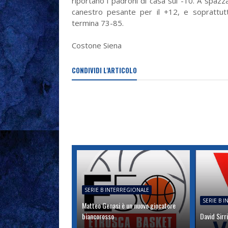
riportano i padroni di casa sul -10. A spazza
canestro pesante per il +12, e soprattutto
termina 73-85.
Costone Siena
CONDIVIDI L'ARTICOLO
SERIE B INTERREGIONALE
SERIE B 
Matteo Genasi è un nuovo giocatore
biancorosso
David Sirri