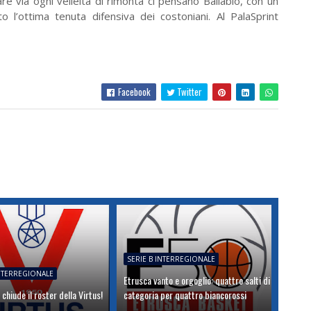
re via ogni velleità di rimonta ci pensano Ballabio, con un
 l’ottima tenuta difensiva dei costoniani. Al PalaSprint
Facebook
Twitter
SERIE B INTERREGIONALE
INTERREGIONALE
Etrusca vanto e orgoglio: quattro salti di
 chiude il roster della Virtus!
categoria per quattro biancorossi