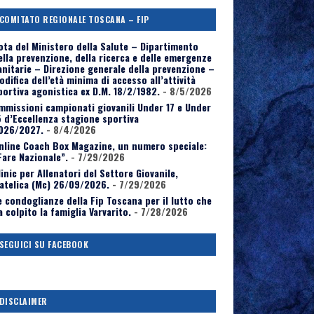
COMITATO REGIONALE TOSCANA – FIP
ota del Ministero della Salute – Dipartimento
ella prevenzione, della ricerca e delle emergenze
anitarie – Direzione generale della prevenzione –
odifica dell’età minima di accesso all’attività
portiva agonistica ex D.M. 18/2/1982.
- 8/5/2026
mmissioni campionati giovanili Under 17 e Under
5 d’Eccellenza stagione sportiva
026/2027.
- 8/4/2026
nline Coach Box Magazine, un numero speciale:
Fare Nazionale”.
- 7/29/2026
linic per Allenatori del Settore Giovanile,
atelica (Mc) 26/09/2026.
- 7/29/2026
e condoglianze della Fip Toscana per il lutto che
a colpito la famiglia Varvarito.
- 7/28/2026
SEGUICI SU FACEBOOK
DISCLAIMER