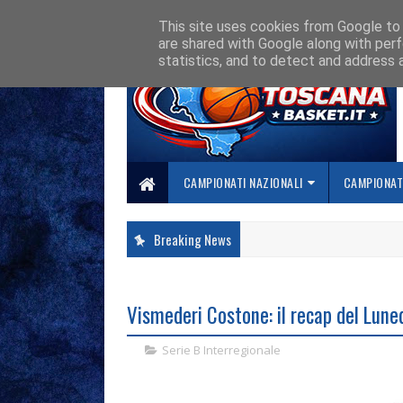
HOME
CHI SIAMO
COLLABORA CON NOI
SE SBAGLIAMO... CORREGG
This site uses cookies from Google to d
are shared with Google along with perf
statistics, and to detect and address 
CAMPIONATI NAZIONALI
CAMPIONATI
Breaking News
Vismederi Costone: il recap del Lune
Serie B Interregionale