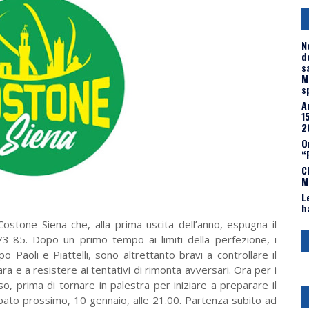
N
d
s
M
s
A
1
2
O
“
C
M
L
h
Costone Siena che, alla prima uscita dell’anno, espugna il
73-85. Dopo un primo tempo ai limiti della perfezione, i
po Paoli e Piattelli, sono altrettanto bravi a controllare il
a e a resistere ai tentativi di rimonta avversari. Ora per i
o, prima di tornare in palestra per iniziare a preparare il
bato prossimo, 10 gennaio, alle 21.00. Partenza subito ad