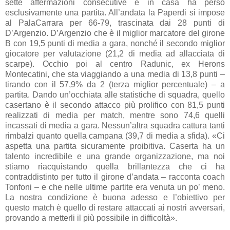
sette affermazioni consecutive e in casa ha perso
esclusivamente una partita. All’andata la Paperdi si impose
al PalaCarrara per 66-79, trascinata dai 28 punti di
D’Argenzio. D’Argenzio che è il miglior marcatore del girone
B con 19,5 punti di media a gara, nonché il secondo miglior
giocatore per valutazione (21,2 di media ad allacciata di
scarpe). Occhio poi al centro Radunic, ex Herons
Montecatini, che sta viaggiando a una media di 13,8 punti –
tirando con il 57,9% da 2 (terza miglior percentuale) – a
partita. Dando un’occhiata alle statistiche di squadra, quello
casertano è il secondo attacco più prolifico con 81,5 punti
realizzati di media per match, mentre sono 74,6 quelli
incassati di media a gara. Nessun’altra squadra cattura tanti
rimbalzi quanto quella campana (39,7 di media a sfida). «Ci
aspetta una partita sicuramente proibitiva. Caserta ha un
talento incredibile e una grande organizzazione, ma noi
stiamo riacquistando quella brillantezza che ci ha
contraddistinto per tutto il girone d’andata – racconta coach
Tonfoni – e che nelle ultime partite era venuta un po’ meno.
La nostra condizione è buona adesso e l’obiettivo per
questo match è quello di restare attaccati ai nostri avversari,
provando a metterli il più possibile in difficoltà».