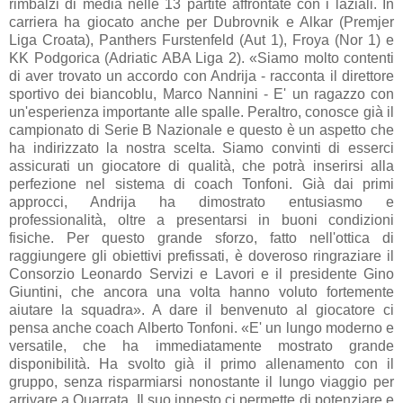
rimbalzi di media nelle 13 partite affrontate con i laziali. In
carriera ha giocato anche per Dubrovnik e Alkar (Premjer
Liga Croata), Panthers Furstenfeld (Aut 1), Froya (Nor 1) e
KK Podgorica (Adriatic ABA Liga 2). «Siamo molto contenti
di aver trovato un accordo con Andrija - racconta il direttore
sportivo dei biancoblu, Marco Nannini - E' un ragazzo con
un'esperienza importante alle spalle. Peraltro, conosce già il
campionato di Serie B Nazionale e questo è un aspetto che
ha indirizzato la nostra scelta. Siamo convinti di esserci
assicurati un giocatore di qualità, che potrà inserirsi alla
perfezione nel sistema di coach Tonfoni. Già dai primi
approcci, Andrija ha dimostrato entusiasmo e
professionalità, oltre a presentarsi in buoni condizioni
fisiche. Per questo grande sforzo, fatto nell'ottica di
raggiungere gli obiettivi prefissati, è doveroso ringraziare il
Consorzio Leonardo Servizi e Lavori e il presidente Gino
Giuntini, che ancora una volta hanno voluto fortemente
aiutare la squadra». A dare il benvenuto al giocatore ci
pensa anche coach Alberto Tonfoni. «E' un lungo moderno e
versatile, che ha immediatamente mostrato grande
disponibilità. Ha svolto già il primo allenamento con il
gruppo, senza risparmiarsi nonostante il lungo viaggio per
arrivare a Quarrata. Il suo innesto ci permette di potenziare e