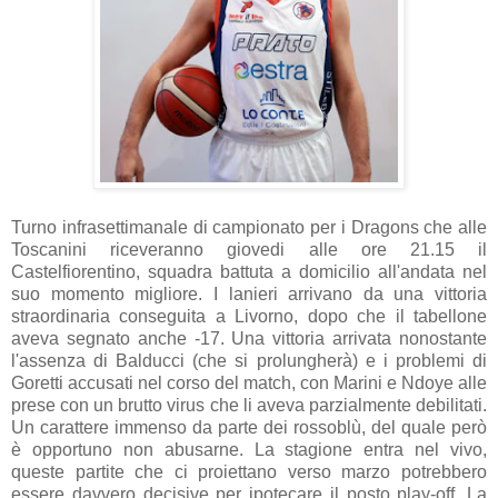
Turno infrasettimanale di campionato per i Dragons che alle
Toscanini riceveranno giovedi alle ore 21.15 il
Castelfiorentino, squadra battuta a domicilio all'andata nel
suo momento migliore. I lanieri arrivano da una vittoria
straordinaria conseguita a Livorno, dopo che il tabellone
aveva segnato anche -17. Una vittoria arrivata nonostante
l'assenza di Balducci (che si prolungherà) e i problemi di
Goretti accusati nel corso del match, con Marini e Ndoye alle
prese con un brutto virus che li aveva parzialmente debilitati.
Un carattere immenso da parte dei rossoblù, del quale però
è opportuno non abusarne. La stagione entra nel vivo,
queste partite che ci proiettano verso marzo potrebbero
essere davvero decisive per ipotecare il posto play-off. La