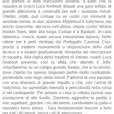
può portare in dote indicazioni positive, a patto che la
squadra di coach Luca Andreoli disputi una gara solida, di
grande attenzione e continuità per tutti i quaranta minuti.
Viterbo, infatti, può contare su un roster con elementi di
assoluto valore: le due straniere Myklebust e Valtcheva, ma
anche Gionchile, decisiva nell’ultima vittoria contro Milano
Basket Stars, oltre alla lunga Cutrupi e a Bardarè. In casa
labronica, invece, roster ancora interamente italiano. Nelle
ultime ore è però rientrata dal Portogallo Carolina Cruz,
pronta a mettersi nuovamente a disposizione dello staff
tecnico e a essere gradualmente reinserita nei meccanismi
di squadra. Alla vigilia della trasferta di Viterbo, coach Luca
Andreoli presenta così la sfida che attende il Jolly:
«Giocheremo su un campo grande, freddo, che si fa sentire,
dove Viterbo ha spesso disputato partite molto combattute,
perdendole solo negli ultimi minuti. Parliamo di una squadra
con una straniera di grande impatto e che, con l’arrivo di
Valtcheva, ha aumentato intensità e pericolosità nella corsa
e nel contropiede. Per portare a casa la vittoria servirà una
prestazione di alto livello. Dovremo aggredire la partita e
non aspettare, giocare con decisione, condividere la palla e
muoverci bene senza . Sarà fondamentale riuscire a farlo
per tutti i 40 minuti, senza cali di attenzione».